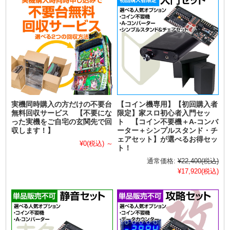
実機同時購入の方だけの不要台
【コイン機専用】【初回購入者
無料回収サービス 【不要にな
限定】家スロ初心者入門セッ
った実機をご自宅の玄関先で回
ト 【コイン不要機＋A-コンバ
収します！】
ーター＋シンプルスタンド・チ
ェアセット】が選べるお得セッ
¥0
(税込)
～
ト！
通常価格:
¥22,400
(税込)
¥17,920
(税込)