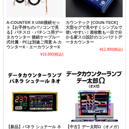
A-COUNTER X USB接続セッ
カウンテック [COUN-TECK]
ト【お手持ちのパソコンで見
大型セグで見やすくシンプルで
る】パチスロ・パチンコ用デー
使いやすい！差枚数も一目で分
タカウンター 接続ケーブル一
かる家スロ設計のコンパクトデ
式付属・PCは別途ご用意 A-カ
ータカウンター
ウンターX・エーカウンターX
¥12,800
(税込)
¥19,800
(税込)
【新品】パネラ シュテール ネ
【中古】デー太郎Ω（オメガ）