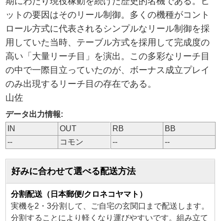
期にわたり現役稼動を続けた歴史的名機である。ヒ
ットの要因はそのリール制御。多くの機種がコント
ロール方式に代表されるシンプルなリール制御を採
用していた当時、テーブル方式を採用して完成度の
高い「大量リーチ目」を演出。この多彩なリーチ目
の中で一際目立っていたのが、ボーナス成立プレイ
のみ出現するリーチ目の存在である。
山佐
データ出力情報:
IN
OUT
RB
BB
--
コモン
--
--
好みに合わせて選べる配送方法
分割配送（日本郵便/クロネコヤマト）
実機を2・3分割して、ご自宅の玄関口まで配送します。
分割することにより軽くなり運びやすいです。組み立て