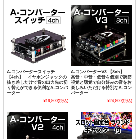
A-コンバータースイッチ
A-コンバーターV3 【8ch】
【4ch】 イヤホンジャックの
高音・中音・低音を個別で調節
抜き差しだけで音の出力先の切
視覚と聴覚で自分好みの音をお
り替えができる便利なA-コンバ
楽しみいただける特別なA-コン
ーター
バーター
¥16,800
(税込)
¥24,800
(税込)