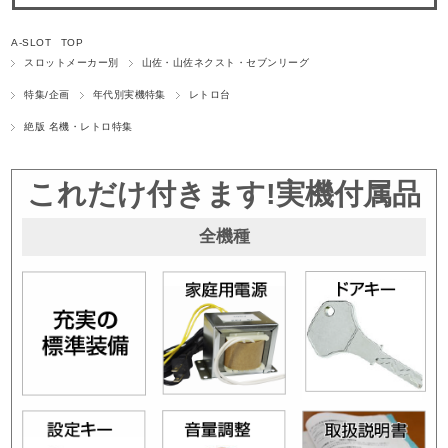
A-SLOT TOP
スロットメーカー別
山佐・山佐ネクスト・セブンリーグ
特集/企画
年代別実機特集
レトロ台
絶版 名機・レトロ特集
これだけ付きます!実機付属品
全機種