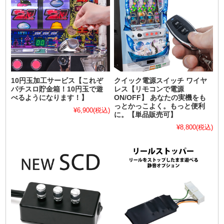
10円玉加工サービス【これぞ
クイック電源スイッチ ワイヤ
パチスロ貯金箱！10円玉で遊
レス【リモコンで電源
べるようになります！】
ON/OFF】 あなたの実機をも
っとかっこよく。もっと便利
¥6,900
(税込)
に。【単品販売可】
¥8,800
(税込)