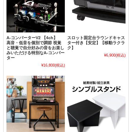
A-コンバーターV2 【4ch】
スロット固定台ラウンドキャス
高音・低音を個別で調節 視覚
ター付き【安定】【移動ラクラ
と聴覚で自分好みの音をお楽し
ク】
みいただける特別なA-コンバー
¥6,900
(税込)
ター
¥16,800
(税込)