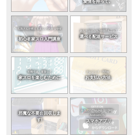
愛情を持って。
七海さんが教える
楽しい!わかりやす
あなたはどっち?
分割?丸ごと?
い!
選べる
配送サービス
初心者
家スロ入門講座
実機寸法・重量など
クレジット・RPay
家スロを
楽しむために
お支払い方法
A-SLOT ONLINE STORE
邪魔な不要台
回収しま
Android/iOS
す!
スマホアプリ