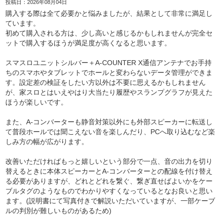
投稿日：2026年08月04日
購入する際は全て必要かと悩みましたが、結果として非常に満足し
ています。
初めて購入される方は、少し高いと感じるかもしれませんが完全セ
ットで購入するほうが満足度が高くなると思います。
スマスロユニットシルバー＋A-COUNTER X通信アンテナでお手持
ちのスマホやタブレットでホールと変わらないデータ管理ができま
す。設定差の検証をしたい方以外は不要に思えるかもしれません
が、家スロとはいえやはり大当たり履歴やスランプグラフが見えた
ほうが楽しいです。
また、A-コンバーターも静音対策以外にも外部スピーカーに転送し
て普段ホールでは聞こえない音を楽しんだり、PCへ取り込むなど楽
しみ方の幅が広がります。
改善いただければもっと嬉しいという部分で一点、音の出力を切り
替えるときに本体スピーカーとA-コンバーターとの配線を付け替え
る必要がありますが、どれとどれを繋ぐ、繋ぎ直せばよいかをケー
ブルタグのようなものでわかりやすくなっているとなお良いと思い
ます。(説明書にて写真付きで解説いただいていますが、一部ケーブ
ルの判別が難しいものがあるため)