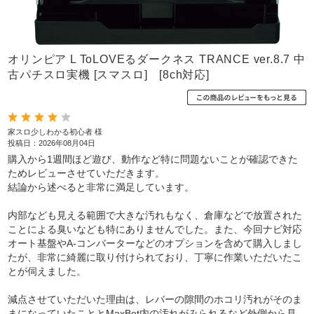
オリンピア L ToLOVEるダークネス TRANCE ver.8.7 中
古パチスロ実機 [スマスロ] [8ch対応]
家スロ少しわかる初心者 様
投稿日：2026年08月04日
購入から1週間ほど遊び、動作など特に問題ないことが確認できた
ためレビューさせていただきます。
結論から述べると非常に満足しています。
内部なども見える範囲で大きな汚れもなく、倉庫などで放置された
ことによる臭いなども特にありませんでした。また、今回ナビ対応
オート基盤やA-コンバーターなどのオプションを含めて購入しまし
たが、非常に綺麗に取り付けられており、丁寧に作業いただいたこ
とが伺えました。
減点させていただいた理由は、レバーの隙間のホコリ汚れがそのま
まになっていたこととMaxBet内の汚れがみられるなど外側から見