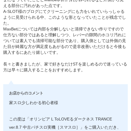
える部分に汚れがあった点です。
A-SLOT様のブログにてクリーニングにも力をいれていらっしゃる
ように見受けられる中、このような形となっていたことが残念でし
た。
MaxBetについては内部を分解しないと清掃できない作りですので
仕方ない部分ではあると理解しつつ、レバーの隙間のホコリ汚れに
ついては素人でも清掃可能な部分であり、購入側としては外側の見
た目が綺麗な方が満足度もあがるので是非改善いただけると今後も
購入するにあたり嬉しいです。
長々と書きましたが、家で好きなだけSTを楽しめるので迷っている
方は早々に購入することをおすすめします。
お店からのコメント
家スロ少しわかる初心者様
この度は「オリンピア L ToLOVEるダークネス TRANCE
ver.8.7 中古パチスロ実機［スマスロ］」をご購入いただき、