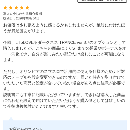
家スロ少しわかる初心者 様
投稿日：2026年08月04日
お値段は少し張るように感じるかもしれませんが、絶対に付けたほ
うが満足度あがります。
今回、L ToLOVEるダークネス TRANCE ver.8.7のオプションとして
購入しましたが、こちらの商品によりSTまでの通常やボーナスをオ
ート消化でき、自分が楽しみたい部分だけ楽しむことが可能になり
ます。
ただし、オリンピアのスマスロで汎用的に使える仕様のためナビ対
応のテーブルを設定変更できるのですが、届いた時点で取り付けて
いただいた商品と設定が合っていない場合がある点に注意が必要で
す。
説明書にも丁寧に記載いただいていますが、できれば購入した商品
に合わせた設定で届けていただいたほうが購入側としては嬉しいの
で今後改善検討いただけますと幸いです。
お店からのコメント