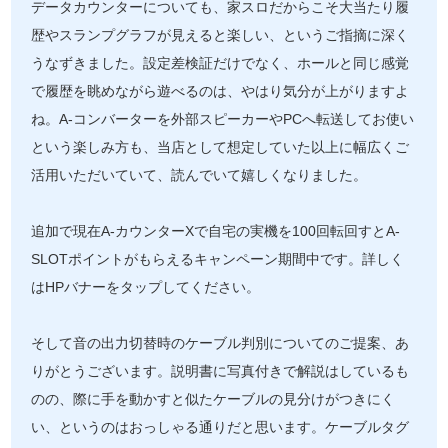
データカウンターについても、家スロだからこそ大当たり履
歴やスランプグラフが見えると楽しい、というご指摘に深く
うなずきました。設定差検証だけでなく、ホールと同じ感覚
で履歴を眺めながら遊べるのは、やはり気分が上がりますよ
ね。A-コンバーターを外部スピーカーやPCへ転送してお使い
という楽しみ方も、当店として想定していた以上に幅広くご
活用いただいていて、読んでいて嬉しくなりました。
追加で現在A-カウンターXで自宅の実機を100回転回すとA-
SLOTポイントがもらえるキャンペーン期間中です。詳しく
はHPバナーをタップしてください。
そして音の出力切替時のケーブル判別についてのご提案、あ
りがとうございます。説明書に写真付きで解説はしているも
のの、際に手を動かすと似たケーブルの見分けがつきにく
い、というのはおっしゃる通りだと思います。ケーブルタグ