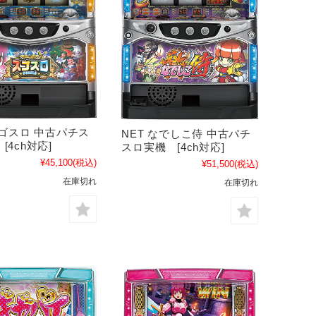
スゴスロ 中古パチス
NET なでしこ侍 中古パチ
[4ch対応]
スロ実機 [4ch対応]
¥45,100
(税込)
¥51,500
(税込)
在庫切れ
在庫切れ