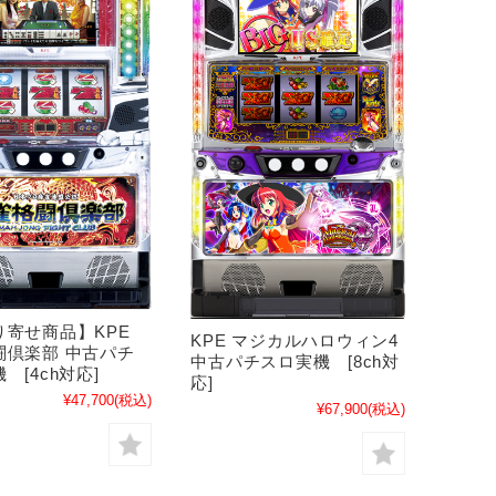
り寄せ商品】KPE
KPE マジカルハロウィン4
闘倶楽部 中古パチ
中古パチスロ実機 [8ch対
 [4ch対応]
応]
¥47,700
(税込)
¥67,900
(税込)