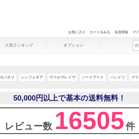
お気に入り
カートをみる
会員登録
マ
人気ランキング
オプション
カバネリ
シンフォギア
ヴァルヴレイヴ
ソードアート
バンドリ
グラ
50,000円以上で基本の送料無料！
16505
レビュー数
件