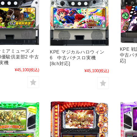
KPE
コナミアミューズメ
KPE マジカルハロウィン
中古パチ
I優駿倶楽部2 中古
6 中古パチスロ実機
応]
実機
[8ch対応]
¥45,100
(税込)
¥45,100
(税込)