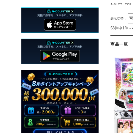
A-SLOT TOP
表示切替：
58件中1件～
商品一覧