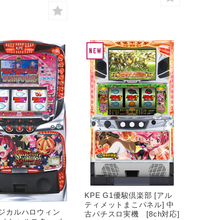
KPE G1優駿倶楽部 [アル
ティメットまこパネル] 中
マジカルハロウィン
古パチスロ実機 [8ch対応]