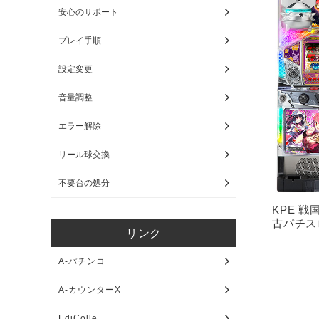
安心のサポート
プレイ手順
設定変更
音量調整
エラー解除
リール球交換
不要台の処分
KPE 戦
古パチスロ
リンク
A-パチンコ
A-カウンターX
EdiColle