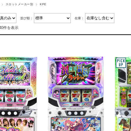
スロットメーカー別
KPE
並び順：
在庫：
40件を表示