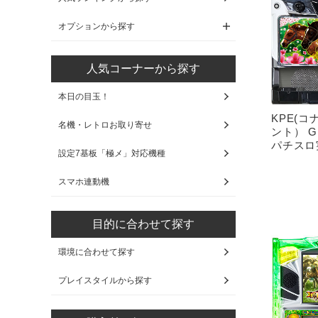
オプションから探す
人気コーナーから探す
本日の目玉！
KPE(
名機・レトロお取り寄せ
ント） G
パチスロ
設定7基板「極メ」対応機種
スマホ連動機
目的に合わせて探す
環境に合わせて探す
プレイスタイルから探す