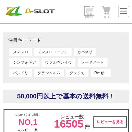
注目キーワード
スマスロ
スマスロユニット
カバネリ
シンフォギア
ヴァルヴレイヴ
ソードアート
バンドリ
グランベルム
ダンまち
Re:ゼロ
50,000円以上で基本の送料無料！
＼おかげさまで業界／
レビュー数
NO,1
16505
レビューを見る
件
のレビュー数