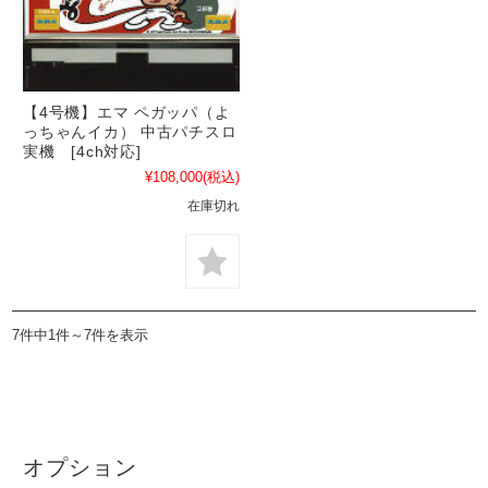
【4号機】エマ ペガッパ（よ
っちゃんイカ） 中古パチスロ
実機 [4ch対応]
¥108,000
(税込)
在庫切れ
7件中1件～7件を表示
オプション