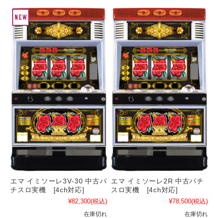
エマ イミソーレ3V‐30 中古パ
エマ イミソーレ2R 中古パチ
チスロ実機 [4ch対応]
スロ実機 [4ch対応]
¥82,300
(税込)
¥78,500
(税込)
在庫切れ
在庫切れ