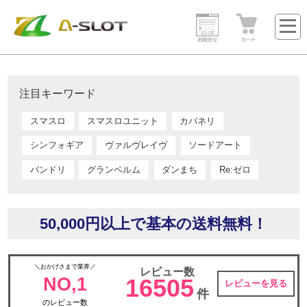
注目キーワード
スマスロ
スマスロユニット
カバネリ
シンフォギア
ヴァルヴレイヴ
ソードアート
バンドリ
グランベルム
ダンまち
Re:ゼロ
50,000円以上で基本の送料無料！
＼おかげさまで業界／
レビュー数
NO,1
16505
レビューを見る
件
のレビュー数