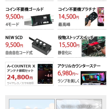
知ってほしい。
A-SLOTの真実（こ