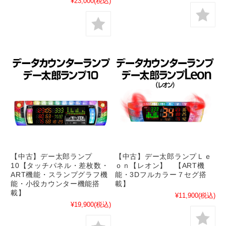
¥23,000
(税込)
【中古】デー太郎ランプ
【中古】デー太郎ランプＬｅ
10【タッチパネル・差枚数・
ｏｎ【レオン】 【ART機
ART機能・スランプグラフ機
能・3Dフルカラー７セグ搭
能・小役カウンター機能搭
載】
載】
¥11,900
(税込)
¥19,900
(税込)