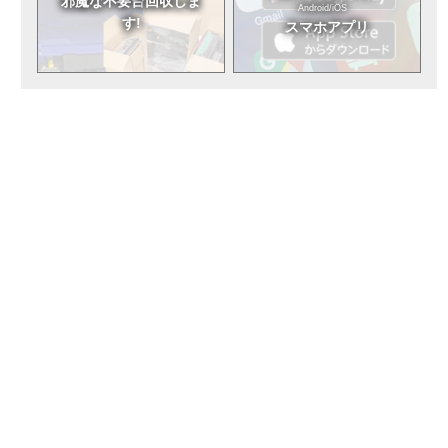
邪魔な不要台
回収しま
Android/iOS
す!
スマホアプリ