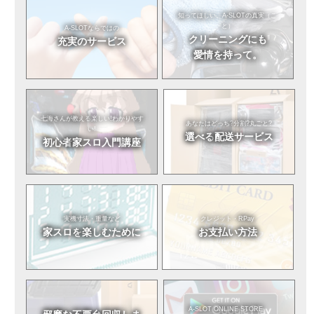
知ってほしい。
A-SLOTの真実（こ
と）
A-SLOTならではの
クリーニングにも
充実のサービス
愛情を持って。
七海さんが教える
楽しい!わかりやす
あなたはどっち?
分割?丸ごと?
い!
選べる
配送サービス
初心者
家スロ入門講座
実機寸法・重量など
クレジット・RPay
家スロを
楽しむために
お支払い方法
A-SLOT ONLINE STORE