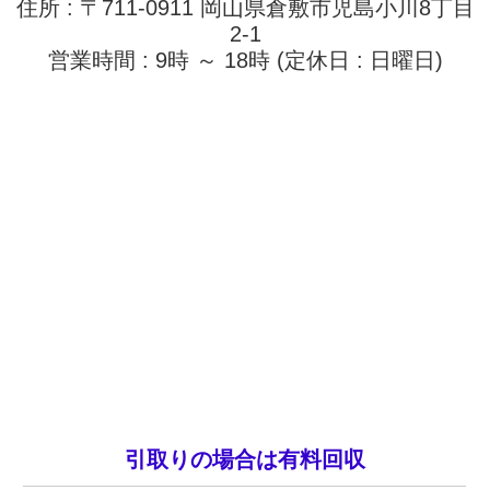
住所 : 〒711-0911 岡山県倉敷市児島小川8丁目
2-1
営業時間 : 9時 ～ 18時 (定休日 : 日曜日)
引取りの場合は有料回収