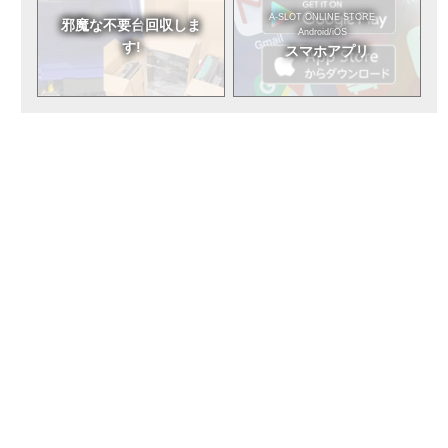
A-SLOT ONLINE STORE
邪魔な不要台
回収しま
Android/iOS
す!
スマホアプリ