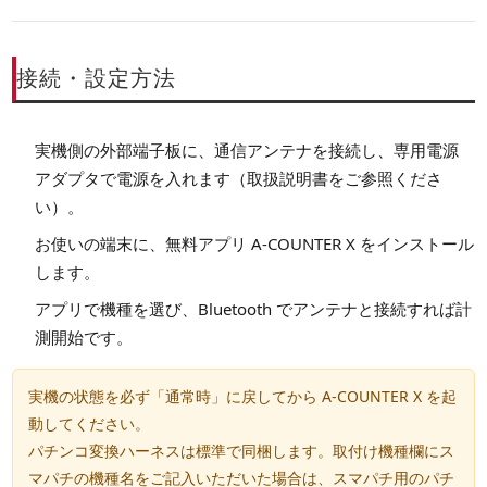
接続・設定方法
実機側の
外部端子板
に、
通信アンテナ
を接続し、専用電源
アダプタで電源を入れます（取扱説明書をご参照くださ
い）。
お使いの端末に、無料アプリ
A-COUNTER X
をインストール
します。
アプリで機種を選び、Bluetooth でアンテナと接続すれば計
測開始です。
実機の状態を必ず
「通常時」
に戻してから A-COUNTER X を起
動してください。
パチンコ変換ハーネスは標準で同梱します。取付け機種欄に
ス
マパチ
の機種名をご記入いただいた場合は、スマパチ用のパチ