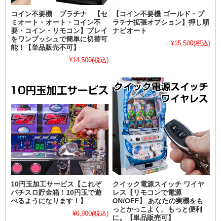
コイン不要機 プラチナ 【セ
【コイン不要機 ゴールド・プ
ミオート・オート・コイン不
ラチナ拡張オプション】押し順
要・コイン・リモコン】プレイ
ナビオート
をワンプッシュで簡単に切替可
¥15,500
(税込)
能！【単品販売不可】
¥14,500
(税込)
10円玉加工サービス【これぞ
クイック電源スイッチ ワイヤ
パチスロ貯金箱！10円玉で遊
レス【リモコンで電源
べるようになります！】
ON/OFF】 あなたの実機をも
っとかっこよく。もっと便利
¥6,900
(税込)
に。【単品販売可】