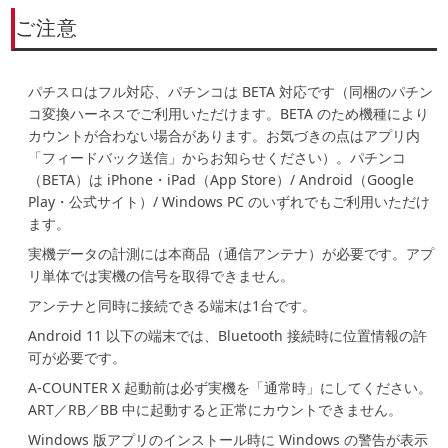
ご注意
パチスロはフル対応、
パチンコは BETA 対応
です（同梱のパチン
コ変換ハーネスでご利用いただけます。BETA のため機種により
カウントが合わない場合があります。お気づきの点はアプリ内
「フィードバック送信」からお知らせください）。パチンコ
（BETA）は iPhone・iPad（App Store）/ Android（Google
Play・公式サイト）/ Windows PC のいずれでもご利用いただけ
ます。
実機データの計測には本商品（通信アンテナ）が必要です。アプ
リ単体では実機の信号を取得できません。
アンテナと同時に接続できる端末は
1台
です。
Android 11 以下の端末では、Bluetooth 接続時に位置情報の許
可が必要です。
A-COUNTER X 起動前は必ず実機を
「通常時」
にしてください。
ART／RB／BB 中に起動すると正常にカウントできません。
Windows 版アプリのインストール時に Windows の警告が表示