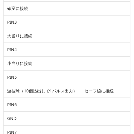
確変
に接続
PIN3
大当り
に接続
PIN4
小当り
に接続
PIN5
遊技球
（10個払出しで1パルス出力）──
セーフ線
に接続
PIN6
GND
PIN7