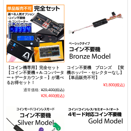
【コイン機専用】完全セット
コイン不要機 ブロンズ 【実
【コイン不要機＋A-コンバータ
機ホッパー・セレクターなし】
ー＋データカウンタ－】が選べ
【単品販売不可】
るお得セット！
¥3,800
(税込)
通常価格:
¥29,400
(税込)
¥26,460
(税込)