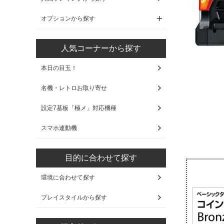
オプションから探す
人気コーナーから探す
本日の目玉！
名機・レトロお取り寄せ
設定7基板「極メ」対応機種
スマホ連動機
目的に合わせて探す
環境に合わせて探す
プレイスタイルから探す