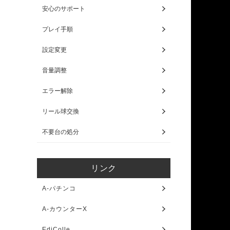
安心のサポート
プレイ手順
設定変更
音量調整
エラー解除
リール球交換
不要台の処分
リンク
A-パチンコ
A-カウンターX
EdiColle