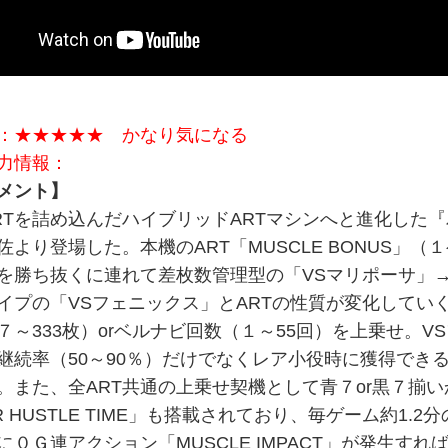
：★★★★★ かなり気になる
力情報：
メント】
RTを詰め込んだハイブリッドARTマシンへと進化した『
佐より登場した。本機のART「MUSCLE BONUS」（
を勝ち抜くに連れて差枚数管理型の「VSマリポーサ」
イプの「VSフェニックス」とARTの性質が変化してい
７～333枚）orベルナビ回数（１～55回）を上乗せ。V
継続率（50～90％）だけでなくレア小役時に獲得でき
。また、全ART共通の上乗せ契機として青７or黒７揃
ER HUSTLE TIME」も搭載されており、毎ゲーム約
に０Ｇ連アクション「MUSCLE IMPACT」が発生す