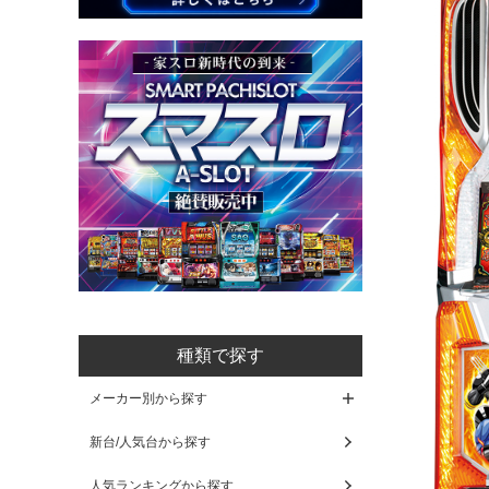
種類で探す
メーカー別から探す
新台/人気台から探す
人気ランキングから探す