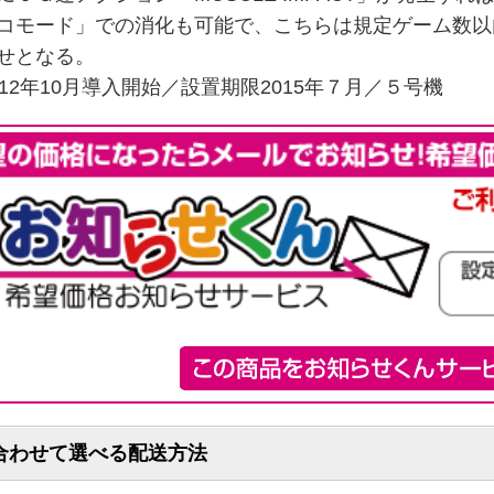
コモード」での消化も可能で、こちらは規定ゲーム数以内
せとなる。
012年10月導入開始／設置期限2015年７月／５号機
合わせて選べる配送方法