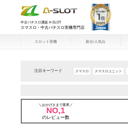
中古パチスロ通販 A-SLOT
スマスロ・中古パチスロ実機専門店
スロット実機
新台/人気台
注目キーワード
スマスロ
スマスロユニット
＼おかげさまで業界／
NO,1
のレビュー数