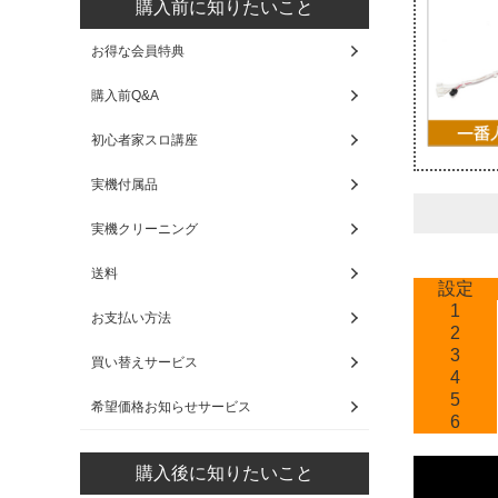
購入前に知りたいこと
お得な会員特典
購入前Q&A
初心者家スロ講座
実機付属品
実機クリーニング
送料
設定
1
お支払い方法
2
3
買い替えサービス
4
5
希望価格お知らせサービス
6
購入後に知りたいこと