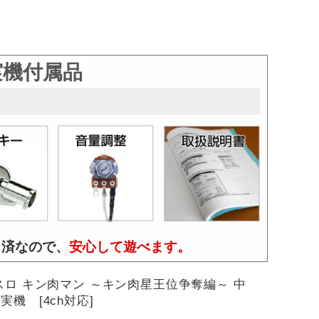
実機付属品
ス済なので、
安心して遊べます。
スロ キン肉マン ～キン肉星王位争奪編～ 中
機 [4ch対応]