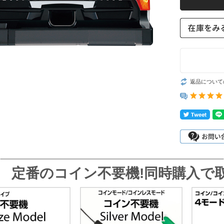
返品について
定番のコイン不要機!同時購入で