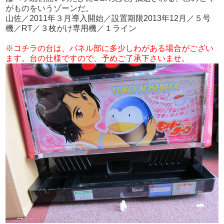
がものをいうゾーンだ。
山佐／2011年３月導入開始／設置期限2013年12月／５号
機／RT／３枚がけ専用機／１ライン
※コチラの台は、パネル部に多少しわがある場合がござい
ます。台の仕様ですので、予めご了承下さいませ。