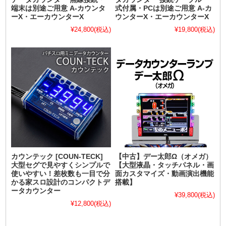
端末は別途ご用意 A-カウンタ
式付属・PCは別途ご用意 A-カ
ーX・エーカウンターX
ウンターX・エーカウンターX
¥24,800
(税込)
¥19,800
(税込)
カウンテック [COUN-TECK]
【中古】デー太郎Ω（オメガ）
大型セグで見やすくシンプルで
【大型液晶・タッチパネル・画
使いやすい！差枚数も一目で分
面カスタマイズ・動画演出機能
かる家スロ設計のコンパクトデ
搭載】
ータカウンター
¥39,800
(税込)
¥12,800
(税込)