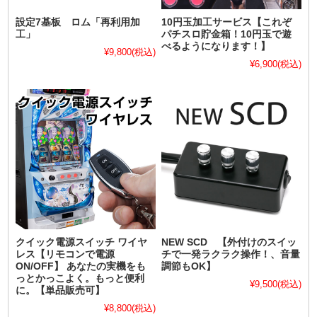
設定7基板 ロム「再利用加
10円玉加工サービス【これぞ
工」
パチスロ貯金箱！10円玉で遊
べるようになります！】
¥9,800
(税込)
¥6,900
(税込)
クイック電源スイッチ ワイヤ
NEW SCD 【外付けのスイッ
レス【リモコンで電源
チで一発ラクラク操作！、音量
ON/OFF】 あなたの実機をも
調節もOK】
っとかっこよく。もっと便利
¥9,500
(税込)
に。【単品販売可】
¥8,800
(税込)