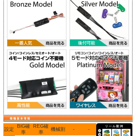
BIG確
REG確
設定
機械割
-
-
率
率