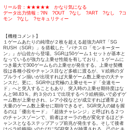
リール音：★★★★★ かなり気になる
データ出力情報：?IN ?OUT ?なし ?ART ?なし ?コ
モン ?なし ?セキュリティー
【機種コメント】
１ゲームあたりの純増が２枚を超える超強力ART「SG
RUSH（SGR）」を搭載した『パチスロ「モンキーター
ン」』が山佐から登場。SGRは50ゲーム１セットが基本と
なっているが強力な上乗せ性能を有しており、１ゲームに
つき最大で300ゲームもの上乗せが発生する。上乗せ契機
役は各種小役やチャンス目など多岐に渡るが、Ｖ絵柄のダ
ブルライン揃いが出現すれば大量ゲーム数上乗せの大チャ
ンスだ。更に、SGR中は究極の上乗せモード「全速モー
ド」へと突入することもあり、突入時の上乗せ期待度はな
んと98.83％。約３分の１で出現するペラ絵柄揃いで必ずゲ
ーム数が上乗せされ、レア小役などが成立すれば通常より
大量のゲーム数上乗せに期待できるぞ。SGR突入の鍵を握
るのは「優出モード」「超抜チャレンジ」と呼ばれる２つ
のチャンスゾーンで、前者はオーラの色が変化するほどチ
ャンスとなるステップアップ前兆が発生する。そして後者
はペラ絵柄揃いのたびにSGR突入が抽選される、己のヒキ