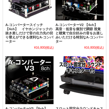
A-コンバータースイッチ
A-コンバーターV2 【4ch】
【4ch】 イヤホンジャックの
高音・低音を個別で調節 視覚
抜き差しだけで音の出力先の切
と聴覚で自分好みの音をお楽し
り替えができる便利なA-コンバ
みいただける特別なA-コンバー
ーター
ター
¥16,800
(税込)
¥16,800
(税込)
A-コンバーターV3 【8ch】
スロット固定台ラウンドキャス