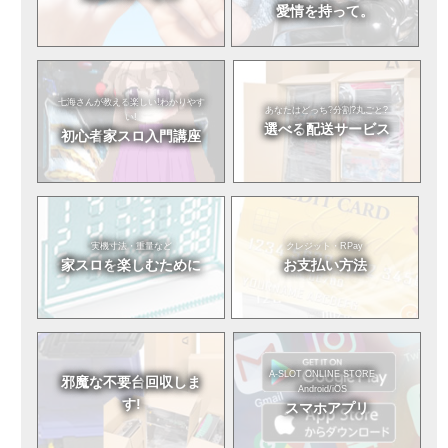
愛情を持って。
七海さんが教える
楽しい!わかりやす
あなたはどっち?
分割?丸ごと?
い!
選べる
配送サービス
初心者
家スロ入門講座
実機寸法・重量など
クレジット・RPay
家スロを
楽しむために
お支払い方法
A-SLOT ONLINE STORE
邪魔な不要台
回収しま
Android/iOS
す!
スマホアプリ