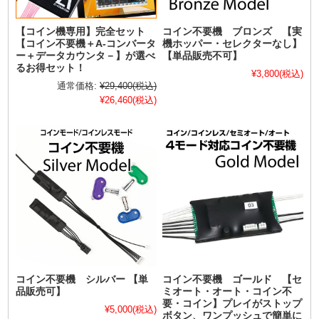
【コイン機専用】完全セット
コイン不要機 ブロンズ 【実
【コイン不要機＋A-コンバータ
機ホッパー・セレクターなし】
ー＋データカウンタ－】が選べ
【単品販売不可】
るお得セット！
¥3,800
(税込)
通常価格:
¥29,400
(税込)
¥26,460
(税込)
コイン不要機 シルバー 【単
コイン不要機 ゴールド 【セ
品販売可】
ミオート・オート・コイン不
要・コイン】プレイがストップ
¥5,000
(税込)
ボタン、ワンプッシュで簡単に