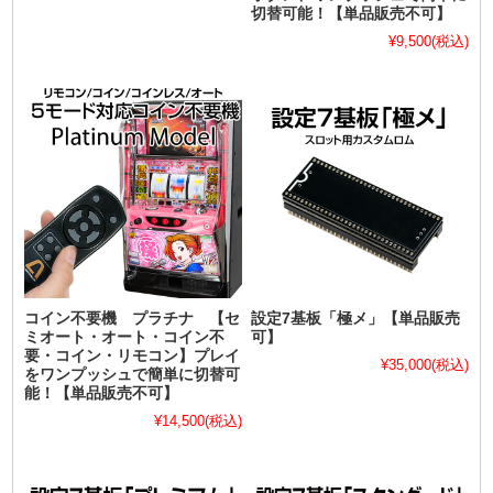
切替可能！【単品販売不可】
¥9,500
(税込)
コイン不要機 プラチナ 【セ
設定7基板「極メ」【単品販売
ミオート・オート・コイン不
可】
要・コイン・リモコン】プレイ
¥35,000
(税込)
をワンプッシュで簡単に切替可
能！【単品販売不可】
¥14,500
(税込)