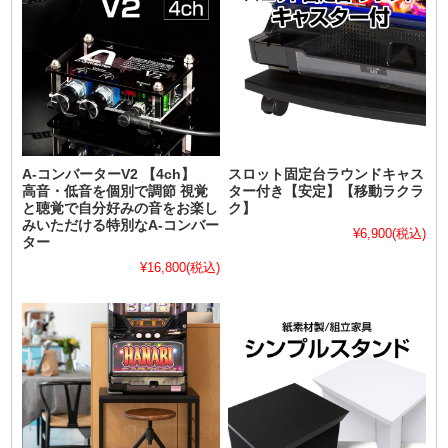
A-コンバーターV2 【4ch】
スロット固定台ラウンドキャス
高音・低音を個別で調節 視覚
ター付き【安定】【移動ラクラ
と聴覚で自分好みの音をお楽し
ク】
みいただける特別なA-コンバー
¥6,900
(税込)
ター
¥16,800
(税込)