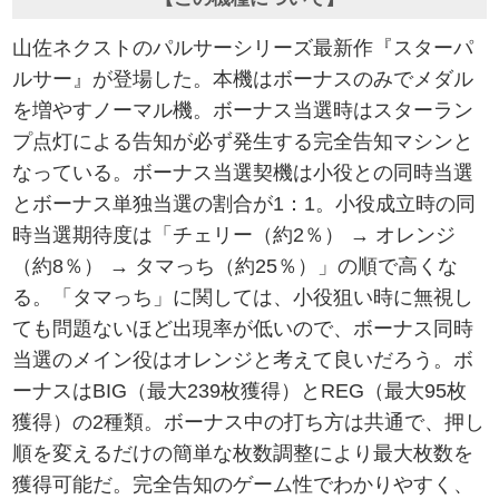
山佐ネクストのパルサーシリーズ最新作『スターパ
ルサー』が登場した。本機はボーナスのみでメダル
を増やすノーマル機。ボーナス当選時はスターラン
プ点灯による告知が必ず発生する完全告知マシンと
なっている。ボーナス当選契機は小役との同時当選
とボーナス単独当選の割合が1：1。小役成立時の同
時当選期待度は「チェリー（約2％） → オレンジ
（約8％） → タマっち（約25％）」の順で高くな
る。「タマっち」に関しては、小役狙い時に無視し
ても問題ないほど出現率が低いので、ボーナス同時
当選のメイン役はオレンジと考えて良いだろう。ボ
ーナスはBIG（最大239枚獲得）とREG（最大95枚
獲得）の2種類。ボーナス中の打ち方は共通で、押し
順を変えるだけの簡単な枚数調整により最大枚数を
獲得可能だ。完全告知のゲーム性でわかりやすく、