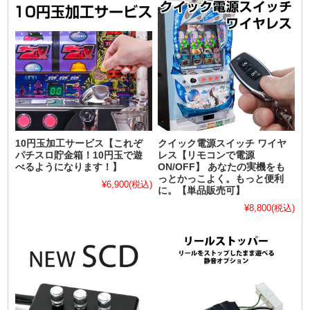
10円玉加工サービス【これぞ
クイック電源スイッチ ワイヤ
パチスロ貯金箱！10円玉で遊
レス【リモコンで電源
べるようになります！】
ON/OFF】 あなたの実機をも
っとかっこよく。もっと便利
¥6,900
(税込)
に。【単品販売可】
¥8,800
(税込)