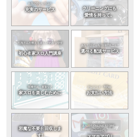
と）
A-SLOTならではの
クリーニングにも
充実のサービス
愛情を持って。
七海さんが教える
楽しい!わかりやす
あなたはどっち?
分割?丸ごと?
い!
選べる
配送サービス
初心者
家スロ入門講座
実機寸法・重量など
クレジット・RPay
家スロを
楽しむために
お支払い方法
A-SLOT ONLINE STORE
邪魔な不要台
回収しま
Android/iOS
す!
スマホアプリ