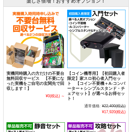
楽しさ倍増！おすすめオプション！
実機同時購入の方だけの不要台
【コイン機専用】【初回購入者
無料回収サービス 【不要にな
限定】家スロ初心者入門セッ
った実機をご自宅の玄関先で回
ト 【コイン不要機＋A-コンバ
収します！】
ーター＋シンプルスタンド・チ
ェアセット】が選べるお得セッ
¥0
(税込)
～
ト！
通常価格:
¥22,400
(税込)
¥17,920
(税込)