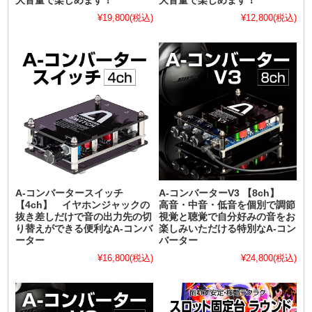
大音量で楽しめます！
大音量で楽しめます！
¥19,800
(税込)
¥12,800
(税込)
A-コンバータースイッチ
A-コンバーターV3 【8ch】
【4ch】 イヤホンジャックの
高音・中音・低音を個別で調節
抜き差しだけで音の出力先の切
視覚と聴覚で自分好みの音をお
り替えができる便利なA-コンバ
楽しみいただける特別なA-コン
ーター
バーター
¥16,800
(税込)
¥24,800
(税込)