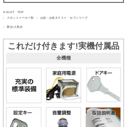
A-SLOT TOP
スロットメーカー別
山佐・山佐ネクスト・セブンリーグ
新台/人気台
これだけ付きます!実機付属品
全機種