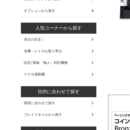
オプションから探す
人気コーナーから探す
本日の目玉！
名機・レトロお取り寄せ
設定7基板「極メ」対応機種
スマホ連動機
目的に合わせて探す
環境に合わせて探す
プレイスタイルから探す