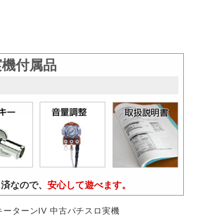
実機付属品
ス済なので、
安心して遊べます。
キーターンIV 中古パチスロ実機