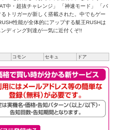
T中・超抜チャレンジ」 「神速モード」 「バ
発するトリガーが新しく搭載された。中でもゲー
USH性能が全体的にアップする艇王RUSHは
ンディング到達が一気に近付くぞ!!
コモン
セキュ
ドア