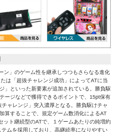
】
ターン」のゲーム性を継承しつつもさらなる進化
たは「超抜チャレンジ成功」によってATに当
ジ」といった新要素が追加されている。勝負駆
ージなどで獲得できるポイントで、15pt保有
超抜チャレンジ」突入濃厚となる。勝負駆けチャ
加算することで、規定ゲーム数消化によるAT
＆セット継続型のATで、１ゲームあたりの純増約
ステムを採用しており、高継続率になりやすい