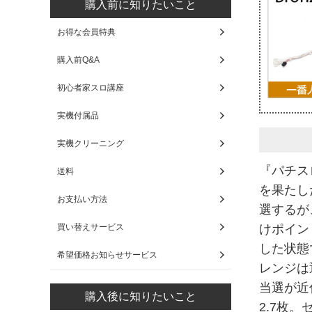
購入前に知りたいこと
お得な会員特典
購入前Q&A
初心者家スロ講座
実機付属品
実機クリーニング
『パチス
送料
を果たし
お支払い方法
選するが
けポイン
買い替えサービス
した状態
希望価格お知らせサービス
レンジは
当選が近
購入後に知りたいこと
2.7枚