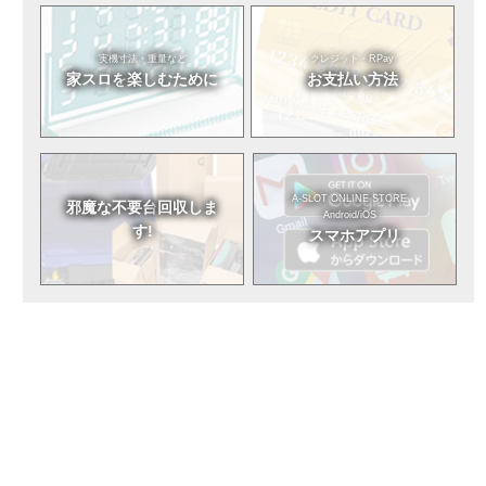
実機寸法・重量など
クレジット・RPay
家スロを
楽しむために
お支払い方法
A-SLOT ONLINE STORE
邪魔な不要台
回収しま
Android/iOS
す!
スマホアプリ