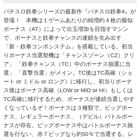
パチスロ鉄拳シリーズの最新作『パチスロ鉄拳4』が
登場！ 本機は１ゲームあたりの純増約４枚の擬似
ボーナス（AT）によって出玉増加を目指すマシン
で、ボーナスと鉄拳チャンスの連鎖を生み出す
「新・鉄拳コンボシステム」を搭載している。初当
りボーナス当選契機は「チャンスゾーン（CZ）クリ
ア」 「鉄拳チャンス（TC）中のボーナス抽選に当
選」 「直撃当選」がメイン。TC後はTC高確（ショ
ート or ミドル or ロング）に移行し、初当りボーナ
ス後はボーナス高確（LOW or MID or HI）もしくは
TC高確に移行するため、ボーナスが連続当選しやす
くなっているぞ！ボーナスは３種類で、ビッグボー
ナス、レギュラーボーナス、（デビル）バトルボー
ナスが存在。ビッグボーナス中はバトルボーナス抽
選を行ない、赤７ビッグなら約50％で当選する。レ