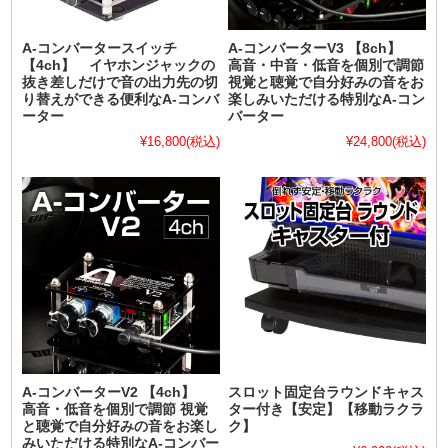
A-コンバータースイッチ
A-コンバーターV3 【8ch】
【4ch】 イヤホンジャックの
高音・中音・低音を個別で調節
抜き差しだけで音の出力先の切
視覚と聴覚で自分好みの音をお
り替えができる便利なA-コンバ
楽しみいただける特別なA-コン
ーター
バーター
¥16,800
(税込)
¥24,800
(税込)
A-コンバーターV2 【4ch】
スロット固定台ラウンドキャス
高音・低音を個別で調節 視覚
ター付き【安定】【移動ラクラ
と聴覚で自分好みの音をお楽し
ク】
みいただける特別なA-コンバー