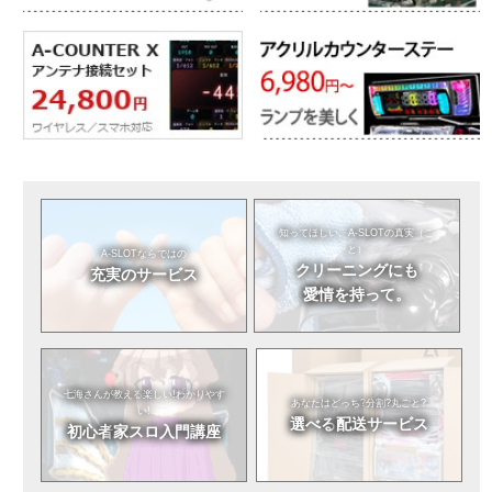
知ってほしい。
A-SLOTの真実（こ
と）
A-SLOTならではの
クリーニングにも
充実のサービス
愛情を持って。
七海さんが教える
楽しい!わかりやす
あなたはどっち?
分割?丸ごと?
い!
選べる
配送サービス
初心者
家スロ入門講座