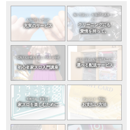
知ってほしい。
A-SLOTの真実（こ
と）
A-SLOTならではの
クリーニングにも
充実のサービス
愛情を持って。
七海さんが教える
楽しい!わかりやす
あなたはどっち?
分割?丸ごと?
い!
選べる
配送サービス
初心者
家スロ入門講座
実機寸法・重量など
クレジット・RPay
家スロを
楽しむために
お支払い方法