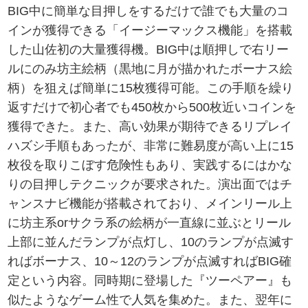
BIG中に簡単な目押しをするだけで誰でも大量のコ
インが獲得できる「イージーマックス機能」を搭載
した山佐初の大量獲得機。BIG中は順押しで右リー
ルにのみ坊主絵柄（黒地に月が描かれたボーナス絵
柄）を狙えば簡単に15枚獲得可能。この手順を繰り
返すだけで初心者でも450枚から500枚近いコインを
獲得できた。また、高い効果が期待できるリプレイ
ハズシ手順もあったが、非常に難易度が高い上に15
枚役を取りこぼす危険性もあり、実践するにはかな
りの目押しテクニックが要求された。演出面ではチ
ャンスナビ機能が搭載されており、メインリール上
に坊主系orサクラ系の絵柄が一直線に並ぶとリール
上部に並んだランプが点灯し、10のランプが点滅す
ればボーナス、10～12のランプが点滅すればBIG確
定という内容。同時期に登場した『ツーペアー』も
似たようなゲーム性で人気を集めた。また、翌年に