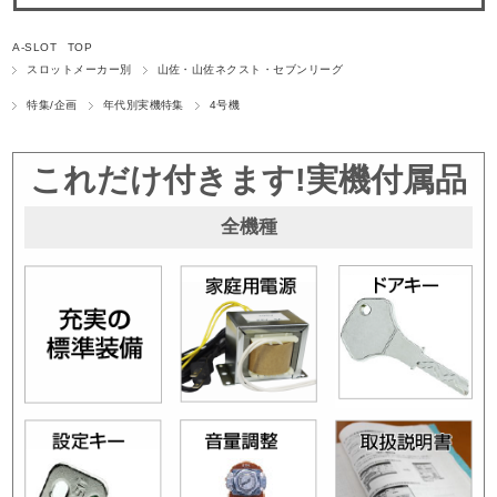
A-SLOT TOP
スロットメーカー別
山佐・山佐ネクスト・セブンリーグ
特集/企画
年代別実機特集
4号機
これだけ付きます!実機付属品
全機種