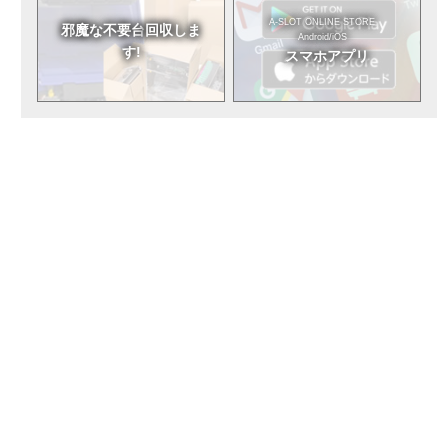
A-SLOT ONLINE STORE
邪魔な不要台
回収しま
Android/iOS
す!
スマホアプリ