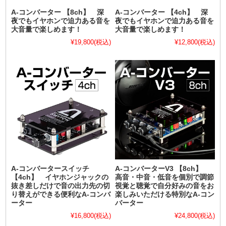
A-コンバーター 【8ch】 深
A-コンバーター 【4ch】 深
夜でもイヤホンで迫力ある音を
夜でもイヤホンで迫力ある音を
大音量で楽しめます！
大音量で楽しめます！
¥19,800
(税込)
¥12,800
(税込)
A-コンバータースイッチ
A-コンバーターV3 【8ch】
【4ch】 イヤホンジャックの
高音・中音・低音を個別で調節
抜き差しだけで音の出力先の切
視覚と聴覚で自分好みの音をお
り替えができる便利なA-コンバ
楽しみいただける特別なA-コン
ーター
バーター
¥16,800
(税込)
¥24,800
(税込)