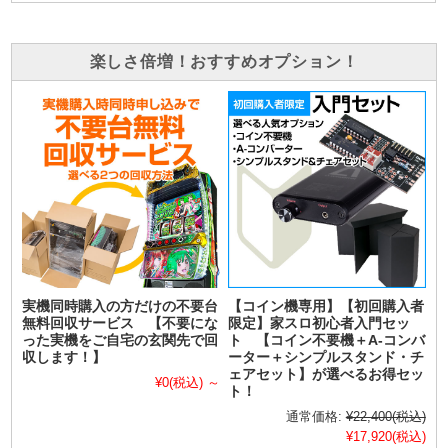
楽しさ倍増！おすすめオプション！
実機同時購入の方だけの不要台
【コイン機専用】【初回購入者
無料回収サービス 【不要にな
限定】家スロ初心者入門セッ
った実機をご自宅の玄関先で回
ト 【コイン不要機＋A-コンバ
収します！】
ーター＋シンプルスタンド・チ
ェアセット】が選べるお得セッ
¥0
(税込)
～
ト！
通常価格:
¥22,400
(税込)
¥17,920
(税込)