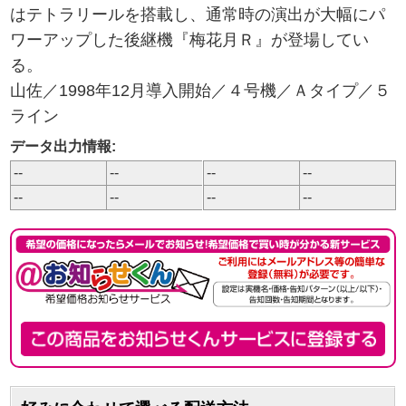
はテトラリールを搭載し、通常時の演出が大幅にパ
ワーアップした後継機『梅花月Ｒ』が登場してい
る。
山佐／1998年12月導入開始／４号機／Ａタイプ／５
ライン
データ出力情報:
--
--
--
--
--
--
--
--