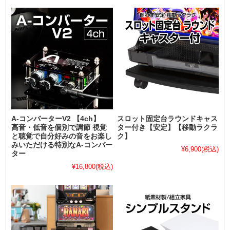
A-コンバーターV2 【4ch】
スロット固定台ラウンドキャス
高音・低音を個別で調節 視覚
ター付き【安定】【移動ラクラ
と聴覚で自分好みの音をお楽し
ク】
みいただける特別なA-コンバー
¥6,900
(税込)
ター
¥16,800
(税込)