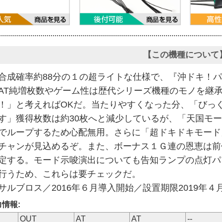
【この機種について
合成確率約88分の１の超ライトな仕様で、『沖ドキ！パ
AT純増枚数やゲーム性は歴代シリーズ機種のモノを継
！」と考えればOKだ。当たりやすくなった分、「びっぐ
す」獲得枚数は約30枚へと減少しているが、「天国モ
でループするため心配無用。さらに「超ドキドキモード」
チャンが見込めるぞ。また、ボーナス１Ｇ連の恩恵は前
定する。モード示唆演出についても告知ランプの点灯パ
行うため、これらは要チェックだ。
サルブロス／2016年６月導入開始／設置期限2019年４
情報:
OUT
AT
AT
--