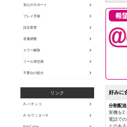
安心のサポート
プレイ手順
設定変更
音量調整
エラー解除
リール球交換
不要台の処分
好みに
リンク
A-パチンコ
分割配送
実機を2
A-カウンターX
電話での
とのある
EdiColle