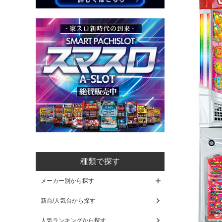
種類で探す
メーカー別から探す
新台/人気台から探す
人気ランキングから探す