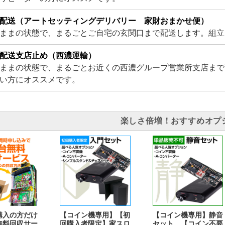
配送（アートセッティングデリバリー 家財おまかせ便）
ままの状態で、まるごとご自宅の玄関口まで配送します。組立
配送支店止め（西濃運輸）
ままの状態で、まるごとお近くの西濃グループ営業所支店まで
い方にオススメです。
楽しさ倍増！おすすめオプ
購入の方だけ
【コイン機専用】【初
【コイン機専用】静音
無料回収サー
回購入者限定】家スロ
セット 【コイン不要