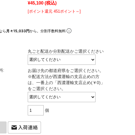
¥45,100
(税込)
[ポイント還元 451ポイント～]
なら
月々15,033円
から。分割手数料無料
丸ごと配送か分割配送かご選択ください
料:
お届け先の都道府県をご選択ください。
※配送方法が西濃運輸の支店止めの方
は、一番上の「西濃運輸支店止め(￥0)」
をご選択ください。
個