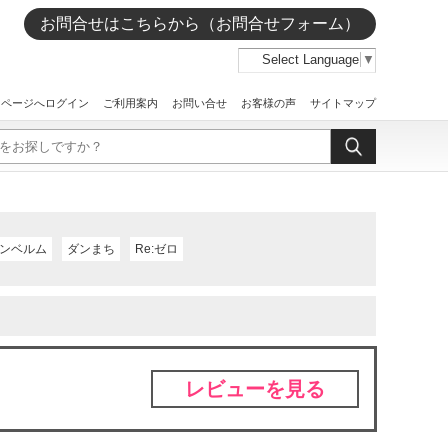
お問合せはこちらから（お問合せフォーム）
Select Language
▼
イページへログイン
ご利用案内
お問い合せ
お客様の声
サイトマップ
ンベルム
ダンまち
Re:ゼロ
レビューを見る