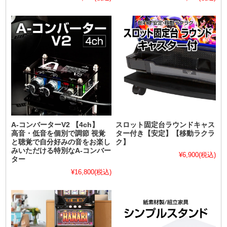
A-コンバーターV2 【4ch】
スロット固定台ラウンドキャス
高音・低音を個別で調節 視覚
ター付き【安定】【移動ラクラ
と聴覚で自分好みの音をお楽し
ク】
みいただける特別なA-コンバー
¥6,900
(税込)
ター
¥16,800
(税込)