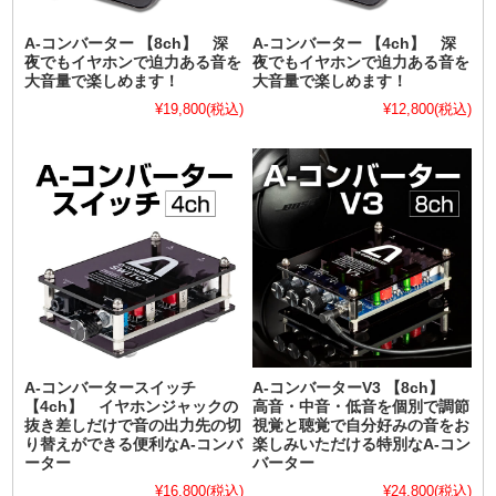
A-コンバーター 【8ch】 深
A-コンバーター 【4ch】 深
夜でもイヤホンで迫力ある音を
夜でもイヤホンで迫力ある音を
大音量で楽しめます！
大音量で楽しめます！
¥19,800
(税込)
¥12,800
(税込)
A-コンバータースイッチ
A-コンバーターV3 【8ch】
【4ch】 イヤホンジャックの
高音・中音・低音を個別で調節
抜き差しだけで音の出力先の切
視覚と聴覚で自分好みの音をお
り替えができる便利なA-コンバ
楽しみいただける特別なA-コン
ーター
バーター
¥16,800
(税込)
¥24,800
(税込)