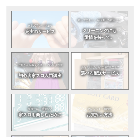
知ってほしい。
A-SLOTの真実（こ
と）
A-SLOTならではの
クリーニングにも
充実のサービス
愛情を持って。
七海さんが教える
楽しい!わかりやす
あなたはどっち?
分割?丸ごと?
い!
選べる
配送サービス
初心者
家スロ入門講座
実機寸法・重量など
クレジット・RPay
家スロを
楽しむために
お支払い方法