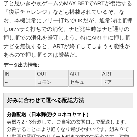
了と思いきや次ゲームのMAX BETでARTが復活する
「復活チャレンジ」なども搭載されているぞ。な
お、本機は常にフリー打ちでOKだが、通常時は順押
しorハサミ打ちでの消化、ナビ発生時はナビ通りの
押し順での消化を厳守しよう。特にART中に押し順
ナビを無視すると、ARTが終了してしまう可能性が
あるので押し順ミスは厳禁だ。
データ出力情報:
IN
OUT
ART
ART
--
コモン
セキュ
ドア
好みに合わせて選べる配送方法
分割配送（日本郵便/クロネコヤマト）
実機を2・3分割して、ご自宅の玄関口まで配送します。
分割することにより軽くなり運びやすいです。組み立て
は動画や電話でのサポート付きですので安心です。建物