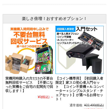
楽しさ倍増！おすすめオプション！
実機同時購入の方だけの不要台
【コイン機専用】【初回購入者
無料回収サービス 【不要にな
限定】家スロ初心者入門セッ
った実機をご自宅の玄関先で回
ト 【コイン不要機＋A-コンバ
収します！】
ーター＋シンプルスタンド・チ
ェアセット】が選べるお得セッ
¥0
(税込)
～
ト！
通常価格:
¥22,400
(税込)