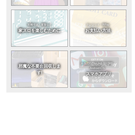
実機寸法・重量など
クレジット・RPay
家スロを
楽しむために
お支払い方法
A-SLOT ONLINE STORE
邪魔な不要台
回収しま
Android/iOS
す!
スマホアプリ