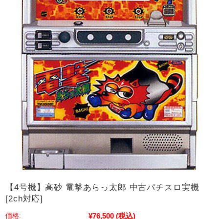
【4号機】高砂 電撃あらっ太郎 中古パチスロ実機
[2ch対応]
¥76,500
(税込)
価格: