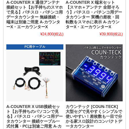
A-COUNTER X 通信アンテナ
A-COUNTER X 端末セット
接続セット【お手持ちのスマホ
【スマホ＋アンテナ 全部そろ
で見る】パチスロ・パチンコ用
う】パチスロ・パチンコ用デー
データカウンター 無線接続・
タカウンター 実機の差枚・回
端末は別途ご用意 A-カウンタ
転数をスマホに表示 A-カウン
ーX・エーカウンターX
ターX・エーカウンターX
¥24,800
(税込)
¥39,800
(税込)
A-COUNTER X USB接続セッ
カウンテック [COUN-TECK]
ト【お手持ちのパソコンで見
大型セグで見やすくシンプルで
る】パチスロ・パチンコ用デー
使いやすい！差枚数も一目で分
タカウンター 接続ケーブル一
かる家スロ設計のコンパクトデ
式付属・PCは別途ご用意 A-カ
ータカウンター