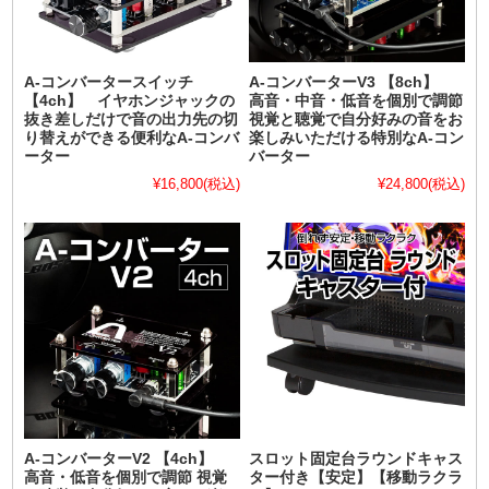
A-コンバータースイッチ
A-コンバーターV3 【8ch】
【4ch】 イヤホンジャックの
高音・中音・低音を個別で調節
抜き差しだけで音の出力先の切
視覚と聴覚で自分好みの音をお
り替えができる便利なA-コンバ
楽しみいただける特別なA-コン
ーター
バーター
¥16,800
(税込)
¥24,800
(税込)
A-コンバーターV2 【4ch】
スロット固定台ラウンドキャス
高音・低音を個別で調節 視覚
ター付き【安定】【移動ラクラ