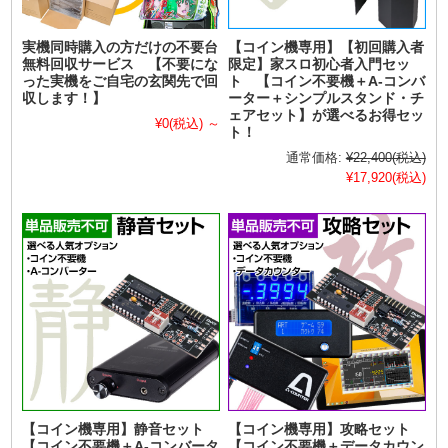
実機同時購入の方だけの不要台
【コイン機専用】【初回購入者
無料回収サービス 【不要にな
限定】家スロ初心者入門セッ
った実機をご自宅の玄関先で回
ト 【コイン不要機＋A-コンバ
収します！】
ーター＋シンプルスタンド・チ
ェアセット】が選べるお得セッ
¥0
(税込)
～
ト！
通常価格:
¥22,400
(税込)
¥17,920
(税込)
【コイン機専用】静音セット
【コイン機専用】攻略セット
【コイン不要機＋A-コンバータ
【コイン不要機＋データカウン