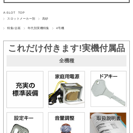
A-SLOT TOP
スロットメーカー別
高砂
特集/企画
年代別実機特集
4号機
これだけ付きます!実機付属品
全機種