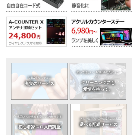
知ってほしい。
A-SLOTの真実（こ
と）
A-SLOTならではの
クリーニングにも
充実のサービス
愛情を持って。
七海さんが教える
楽しい!わかりやす
あなたはどっち?
分割?丸ごと?
い!
選べる
配送サービス
初心者
家スロ入門講座