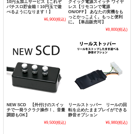
10円玉加工サービス【これぞ
クイック電源スイッチ ワイヤ
パチスロ貯金箱！10円玉で遊
レス【リモコンで電源
べるようになります！】
ON/OFF】 あなたの実機をも
っとかっこよく。もっと便利
¥6,900
(税込)
に。【単品販売可】
¥8,800
(税込)
NEW SCD 【外付けのスイッ
リールストッパー リールの回
チで一発ラクラク操作！、音量
転を止めたままプレイができる
調節もOK】
静音オプション
¥9,500
(税込)
¥6,980
(税込)