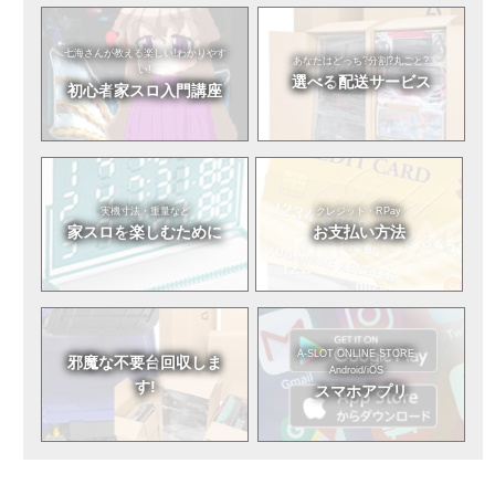
七海さんが教える
楽しい!わかりやす
あなたはどっち?
分割?丸ごと?
い!
選べる
配送サービス
初心者
家スロ入門講座
実機寸法・重量など
クレジット・RPay
家スロを
楽しむために
お支払い方法
A-SLOT ONLINE STORE
邪魔な不要台
回収しま
Android/iOS
す!
スマホアプリ