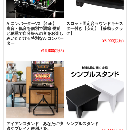
A-コンバーターV2 【4ch】
スロット固定台ラウンドキャス
高音・低音を個別で調節 視覚
ター付き【安定】【移動ラクラ
と聴覚で自分好みの音をお楽し
ク】
みいただける特別なA-コンバー
¥6,900
(税込)
ター
¥16,800
(税込)
アイアンスタンド あなたに快
シンプルスタンド
適なプレイと便利さを。