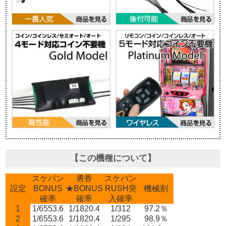
【この機種について】
スケバン
勇香
スケバン
設定
BONUS
★BONUS
RUSH突
機械割
確率
確率
入確率
1
1/6553.6
1/1820.4
1/312
97.2％
2
1/6553.6
1/1820.4
1/295
98.9％