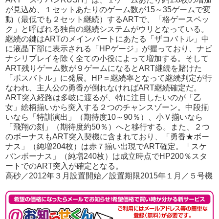
が見込め、１セットあたりのゲーム数が15～35ゲームで変
動（最低でも２セット継続）するARTで、「格ゲースペッ
ク」と呼ばれる独自の継続システムがウリとなっている。
継続の鍵はARTのメインパートにあたる「ザコバトル」中
に液晶下部に表示される「HPゲージ」が握っており、ナビ
ナシリプレイを除く全ての小役によって増加する。そして
ART残りゲーム数が９ゲームになるとART継続を賭けた
「ボスバトル」に発展。HP＝継続率となって継続判定が行
なわれ、主人公の勇香が倒れなければART継続確定だ。
ART突入経路は多岐に渡るが、特に注目したいのが「乙
女」絵柄揃いから突入する２つのチャンスゾーン。中段揃
いなら「特訓演出」（期待度10～90％）、小Ｖ揃いなら
「飛翔の刻」（期待度約50％）へと移行する。また、２つ
のボーナスもART突入契機に含まれており、「勇香★ボー
ナス」（純増204枚）は赤７揃い出現でART確定。「スケ
バンボーナス」（純増240枚）は成立時点でHP200％スタ
ートでのART突入が確定となる。
高砂／2012年３月設置開始／設置期限2015年１月／５号機