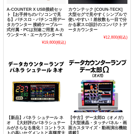
A-COUNTER X USB接続セッ
カウンテック [COUN-TECK]
ト【お手持ちのパソコンで見
大型セグで見やすくシンプルで
る】パチスロ・パチンコ用デー
使いやすい！差枚数も一目で分
タカウンター 接続ケーブル一
かる家スロ設計のコンパクトデ
式付属・PCは別途ご用意 A-カ
ータカウンター
ウンターX・エーカウンターX
¥12,800
(税込)
¥19,800
(税込)
【新品】パネラ シュテール ネ
【中古】デー太郎Ω（オメガ）
オ 【大好評のパネラシュテー
【大型液晶・タッチパネル・画
ルがさらなる進化！コントラス
面カスタマイズ・動画演出機能
トの高いセグメントと高輝度大
搭載】