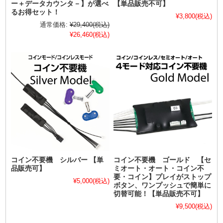
ー＋データカウンタ－】が選べ
【単品販売不可】
るお得セット！
¥3,800
(税込)
通常価格:
¥29,400
(税込)
¥26,460
(税込)
コイン不要機 シルバー 【単
コイン不要機 ゴールド 【セ
品販売可】
ミオート・オート・コイン不
要・コイン】プレイがストップ
¥5,000
(税込)
ボタン、ワンプッシュで簡単に
切替可能！【単品販売不可】
¥9,500
(税込)