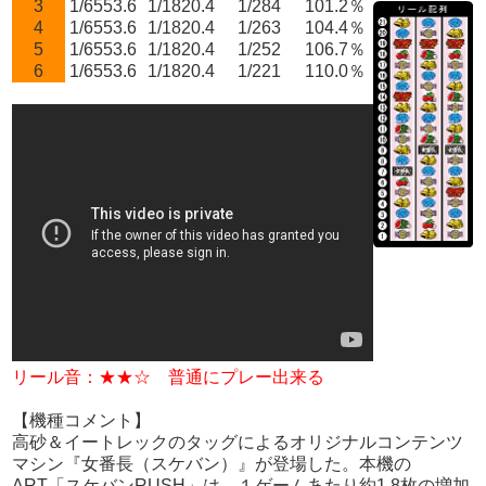
3
1/6553.6
1/1820.4
1/284
101.2％
4
1/6553.6
1/1820.4
1/263
104.4％
5
1/6553.6
1/1820.4
1/252
106.7％
6
1/6553.6
1/1820.4
1/221
110.0％
リール音：★★☆ 普通にプレー出来る
【機種コメント】
高砂＆イートレックのタッグによるオリジナルコンテンツ
マシン『女番長（スケバン）』が登場した。本機の
ART「スケバンRUSH」は、１ゲームあたり約1.8枚の増加