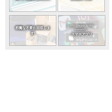
A-SLOT ONLINE STORE
邪魔な不要台
回収しま
Android/iOS
す!
スマホアプリ