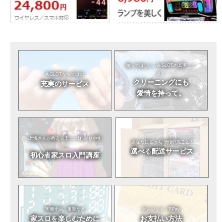
知ってほしい。
A-SLOTの真実（こ
と）
A-SLOTならではの
クリーニングにも
充実のサービス
愛情を持って。
七海さんが教える
楽しい!わかりやす
あなたはどっち?
分割?丸ごと?
い!
選べる
配送サービス
初心者
家スロ入門講座
実機寸法・重量など
クレジット・RPay
家スロを
楽しむために
お支払い方法