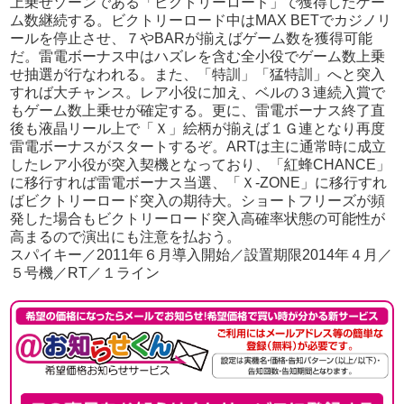
上乗せゾーンである「ビクトリーロード」で獲得したゲー
ム数継続する。ビクトリーロード中はMAX BETでカジノリ
ールを停止させ、７やBARが揃えばゲーム数を獲得可能
だ。雷電ボーナス中はハズレを含む全小役でゲーム数上乗
せ抽選が行なわれる。また、「特訓」「猛特訓」へと突入
すれば大チャンス。レア小役に加え、ベルの３連続入賞で
もゲーム数上乗せが確定する。更に、雷電ボーナス終了直
後も液晶リール上で「Ｘ」絵柄が揃えば１Ｇ連となり再度
雷電ボーナスがスタートするぞ。ARTは主に通常時に成立
したレア小役が突入契機となっており、「紅蜂CHANCE」
に移行すれば雷電ボーナス当選、「Ｘ-ZONE」に移行すれ
ばビクトリーロード突入の期待大。ショートフリーズが頻
発した場合もビクトリーロード突入高確率状態の可能性が
高まるので演出にも注意を払おう。
スパイキー／2011年６月導入開始／設置期限2014年４月／
５号機／RT／１ライン