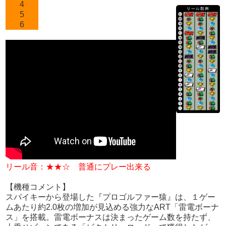
4
5
6
リール音：★★☆ 普通にプレー出来る
【機種コメント】
スパイキーから登場した『プロゴルファー猿』は、１ゲー
ムあたり約2.0枚の増加が見込める強力なART「雷電ボーナ
ス」を搭載。雷電ボーナスは決まったゲーム数を持たず、