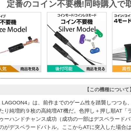
定番のコイン不要機!同時購入で
【この機種について
CK LAGOON4』は、前作までのゲーム性を踏襲しつ
たり純増約９枚の高純増AT機だ。色押し＋押し順AT「
ゥーハンドチャンス成功（成功の一部はデスペラードバ
のがデスペラードバトル。ここからATに突入した場合