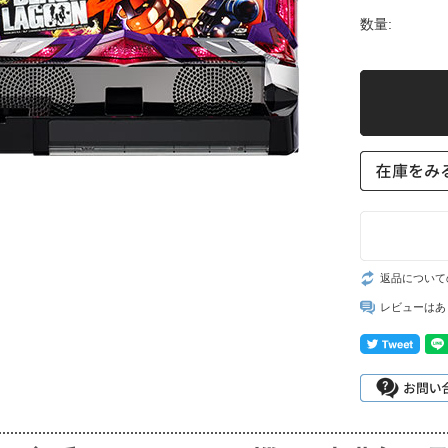
数量:
返品について
レビューはあ