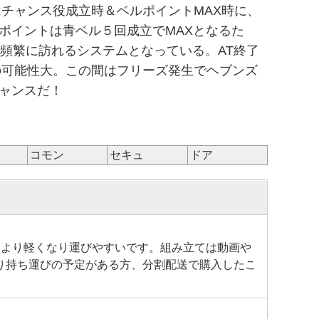
チャンス役成立時＆ベルポイントMAX時に、
ポイントは青ベル５回成立でMAXとなるた
頻繁に訪れるシステムとなっている。AT終了
の可能性大。この間はフリーズ発生でヘブンズ
ャンスだ！
コモン
セキュ
ドア
により軽くなり運びやすいです。組み立ては動画や
り持ち運びの予定がある方、分割配送で購入したこ