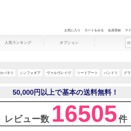
お気に入り
カートをみる
会員登録
マ
人気ランキング
オプション
カバネリ
シンフォギア
ヴァルヴレイヴ
ソードアート
バンドリ
グラ
50,000円以上で基本の送料無料！
16505
レビュー数
件