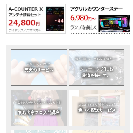
知ってほしい。
A-SLOTの真実（こ
と）
A-SLOTならではの
クリーニングにも
充実のサービス
愛情を持って。
七海さんが教える
楽しい!わかりやす
あなたはどっち?
分割?丸ごと?
い!
選べる
配送サービス
初心者
家スロ入門講座