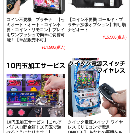
コイン不要機 プラチナ 【セ
【コイン不要機 ゴールド・プ
ミオート・オート・コイン不
ラチナ拡張オプション】押し順
要・コイン・リモコン】プレイ
ナビオート
をワンプッシュで簡単に切替可
¥15,500
(税込)
能！【単品販売不可】
¥14,500
(税込)
10円玉加工サービス【これぞ
クイック電源スイッチ ワイヤ
パチスロ貯金箱！10円玉で遊
レス【リモコンで電源
べるようになります！】
ON/OFF】 あなたの実機をも