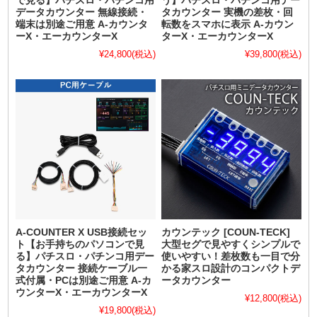
で見る】パチスロ・パチンコ用
う】パチスロ・パチンコ用デー
データカウンター 無線接続・
タカウンター 実機の差枚・回
端末は別途ご用意 A-カウンタ
転数をスマホに表示 A-カウン
ーX・エーカウンターX
ターX・エーカウンターX
¥24,800
(税込)
¥39,800
(税込)
A-COUNTER X USB接続セッ
カウンテック [COUN-TECK]
ト【お手持ちのパソコンで見
大型セグで見やすくシンプルで
る】パチスロ・パチンコ用デー
使いやすい！差枚数も一目で分
タカウンター 接続ケーブル一
かる家スロ設計のコンパクトデ
式付属・PCは別途ご用意 A-カ
ータカウンター
ウンターX・エーカウンターX
¥12,800
(税込)
¥19,800
(税込)