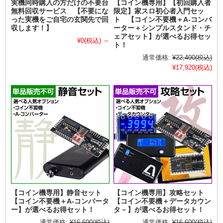
実機同時購入の方だけの不要台
【コイン機専用】【初回購入者
無料回収サービス 【不要にな
限定】家スロ初心者入門セッ
った実機をご自宅の玄関先で回
ト 【コイン不要機＋A-コンバ
収します！】
ーター＋シンプルスタンド・チ
ェアセット】が選べるお得セッ
¥0
(税込)
～
ト！
通常価格:
¥22,400
(税込)
¥17,920
(税込)
【コイン機専用】静音セット
【コイン機専用】攻略セット
【コイン不要機＋A-コンバータ
【コイン不要機＋データカウン
ー】が選べるお得セット！
タ－】が選べるお得セット！
通常価格:
¥16,600
(税込)
通常価格:
¥16,600
(税込)