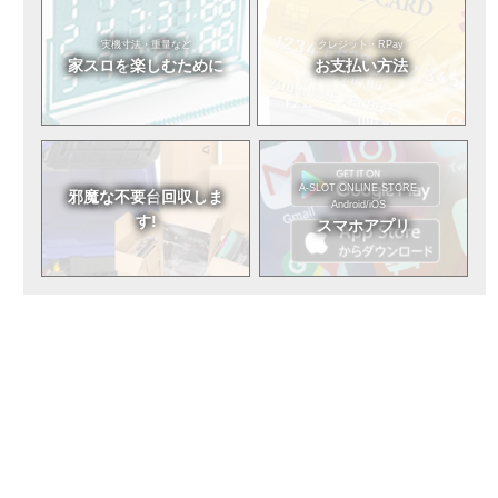
実機寸法・重量など
クレジット・RPay
家スロを
楽しむために
お支払い方法
A-SLOT ONLINE STORE
邪魔な不要台
回収しま
Android/iOS
す!
スマホアプリ