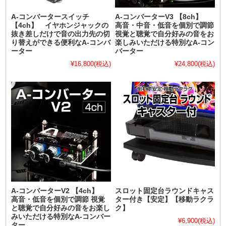
A-コンバータースイッチ
A-コンバーターV3 【8ch】
【4ch】 イヤホンジャックの
高音・中音・低音を個別で調節
抜き差しだけで音の出力先の切
視覚と聴覚で自分好みの音をお
り替えができる便利なA-コンバ
楽しみいただける特別なA-コン
ーター
バーター
¥16,800
(税込)
¥24,800
(税込)
A-コンバーターV2 【4ch】
スロット固定台ラウンドキャス
高音・低音を個別で調節 視覚
ター付き【安定】【移動ラクラ
と聴覚で自分好みの音をお楽し
ク】
みいただける特別なA-コンバー
¥6,900
(税込)
ター