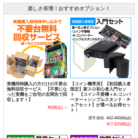
楽しさ倍増！おすすめオプション！
実機同時購入の方だけの不要台
【コイン機専用】【初回購入者
無料回収サービス 【不要にな
限定】家スロ初心者入門セッ
った実機をご自宅の玄関先で回
ト 【コイン不要機＋A-コンバ
収します！】
ーター＋シンプルスタンド・チ
ェアセット】が選べるお得セッ
¥0
(税込)
～
ト！
通常価格:
¥22,400
(税込)
¥17,920
(税込)