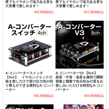
夜でもイヤホンで迫力ある音を
夜でもイヤホンで迫力ある音を
大音量で楽しめます！
大音量で楽しめます！
¥19,800
(税込)
¥12,800
(税込)
A-コンバータースイッチ
A-コンバーターV3 【8ch】
【4ch】 イヤホンジャックの
高音・中音・低音を個別で調節
抜き差しだけで音の出力先の切
視覚と聴覚で自分好みの音をお
り替えができる便利なA-コンバ
楽しみいただける特別なA-コン
ーター
バーター
¥16,800
(税込)
¥24,800
(税込)