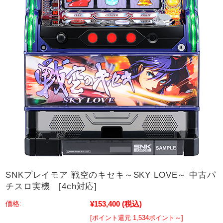
SNKプレイモア 戦空のキセキ～SKY LOVE～ 中古パ
チスロ実機 [4ch対応]
¥153,400
(税込)
価格:
[ポイント還元 1,534ポイント～]