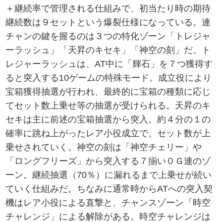
＋継続率で管理される仕組みで、初当たり時の期待
継続数は９セットという爆裂仕様になっている。連
チャンの鍵を握るのは３つの特化ゾーン「トレジャ
ーラッシュ」「天昇のキセキ」「神空の刻」だ。ト
レジャーラッシュは、AT中に「輝石」を７つ獲得す
ると突入する10ゲームの特殊モード。成立役により
宝箱獲得抽選が行われ、最終的に宝箱の種類に応じ
てセット数上乗せ等の抽選が受けられる。天昇のキ
セキは主に前述の宝箱抽選から突入。約４分の１の
確率に跳ね上がったレア小役成立で、セット数が上
乗せされていく。神空の刻は「神空チェリー」や
「ロングフリーズ」から突入する７揃い０Ｇ連のゾ
ーン。継続抽選（70％）に漏れるまで上乗せが続い
ていく仕組みだ。ちなみに通常時からATへの突入契
機はレア小役による直撃と、チャンスゾーン「時空
チャレンジ」による解除がある。時空チャレンジは