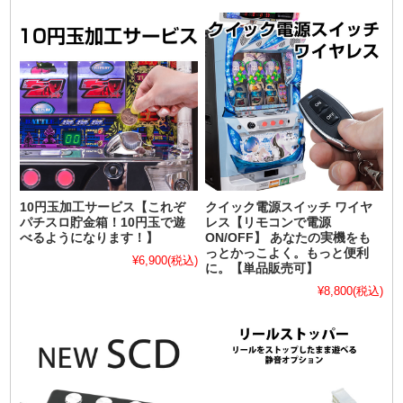
10円玉加工サービス【これぞ
クイック電源スイッチ ワイヤ
パチスロ貯金箱！10円玉で遊
レス【リモコンで電源
べるようになります！】
ON/OFF】 あなたの実機をも
っとかっこよく。もっと便利
¥6,900
(税込)
に。【単品販売可】
¥8,800
(税込)