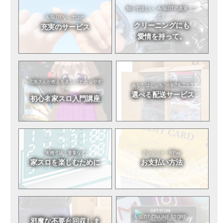
知ってほしい。
A-SLOTの真実（こ
と）
A-SLOTならではの
クリーニングにも
充実のサービス
愛情を持って。
七海さんが教える
楽しい!わかりやす
あなたはどっち?
分割?丸ごと?
い!
選べる
配送サービス
初心者
家スロ入門講座
実機寸法・重量など
クレジット・RPay
家スロを
楽しむために
お支払い方法
A-SLOT ONLINE STORE
邪魔な不要台
回収しま