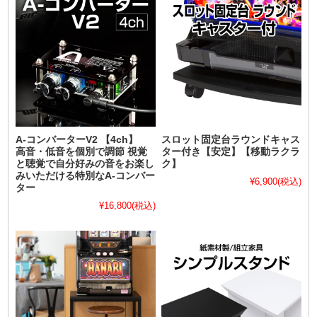
A-コンバーターV2 【4ch】
スロット固定台ラウンドキャス
高音・低音を個別で調節 視覚
ター付き【安定】【移動ラクラ
と聴覚で自分好みの音をお楽し
ク】
みいただける特別なA-コンバー
¥6,900
(税込)
ター
¥16,800
(税込)