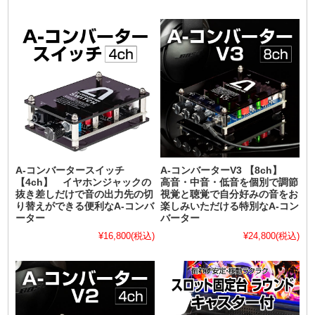
A-コンバータースイッチ
A-コンバーターV3 【8ch】
【4ch】 イヤホンジャックの
高音・中音・低音を個別で調節
抜き差しだけで音の出力先の切
視覚と聴覚で自分好みの音をお
り替えができる便利なA-コンバ
楽しみいただける特別なA-コン
ーター
バーター
¥16,800
(税込)
¥24,800
(税込)