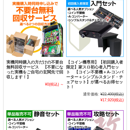
実機同時購入の方だけの不要台
【コイン機専用】【初回購入者
無料回収サービス 【不要にな
限定】家スロ初心者入門セッ
った実機をご自宅の玄関先で回
ト 【コイン不要機＋A-コンバ
収します！】
ーター＋シンプルスタンド・チ
ェアセット】が選べるお得セッ
¥0
(税込)
～
ト！
通常価格:
¥22,400
(税込)
¥17,920
(税込)