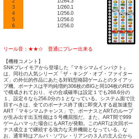
2
1/264.3
3
1/260.1
4
1/256.0
5
1/256.0
6
1/256.0
リール音：★★☆ 普通にプレー出来る
【機種コメント】
SNKプレイモアから登場した『マキシマムインパクト』
は、同社の人気シリーズ「ザ・キング・オブ・ファイター
ズ」の外伝的作品にあたる対戦型格闘ゲームとのタイアッ
プ機。ボーナスは平均純増約306枚のBIGと同104枚のREG
で構成されており、その合成確率は設定１でも268.6分の
１、設定６なら256.0分の１となっている。システム面で注
目すべきは、全てのボーナス終了後に即突入する超加速型
ART「マキシマムチャンス」で、ボーナスとARTのループ
が生み出す出玉性能は５号機屈指だ。また、ART間で999
ゲームハマった場合にもARTが発動。このARTは次回ボー
ナス成立まで継続する強力な天井機能となっている。な
お、通常時はアルバ・ソワレ・リアンの３人の主人公から