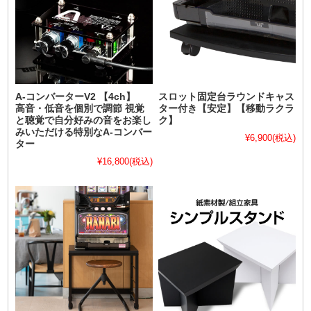
A-コンバーターV2 【4ch】
スロット固定台ラウンドキャス
高音・低音を個別で調節 視覚
ター付き【安定】【移動ラクラ
と聴覚で自分好みの音をお楽し
ク】
みいただける特別なA-コンバー
¥6,900
(税込)
ター
¥16,800
(税込)