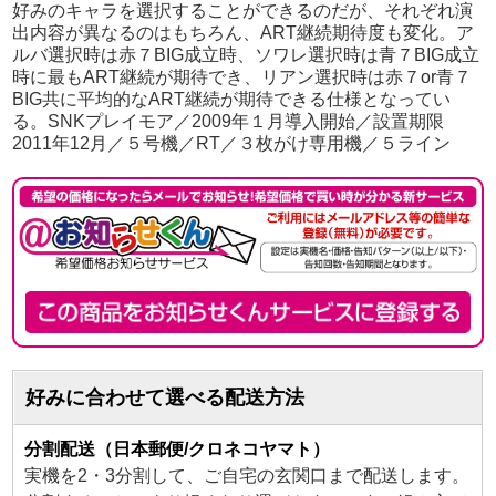
好みのキャラを選択することができるのだが、それぞれ演
出内容が異なるのはもちろん、ART継続期待度も変化。ア
ルバ選択時は赤７BIG成立時、ソワレ選択時は青７BIG成立
時に最もART継続が期待でき、リアン選択時は赤７or青７
BIG共に平均的なART継続が期待できる仕様となってい
る。SNKプレイモア／2009年１月導入開始／設置期限
2011年12月／５号機／RT／３枚がけ専用機／５ライン
好みに合わせて選べる配送方法
分割配送（日本郵便/クロネコヤマト）
実機を2・3分割して、ご自宅の玄関口まで配送します。