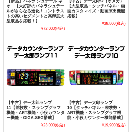
【新品】パネラ シュテール ネ
【中古】デー太郎Ω（オメガ）
オ 【大好評のパネラシュテー
【大型液晶・タッチパネル・画
ルがさらなる進化！コントラス
面カスタマイズ・動画演出機能
トの高いセグメントと高輝度大
搭載】
型液晶を搭載！】
¥39,800
(税込)
¥72,000
(税込)
【中古】デー太郎ランプ
【中古】デー太郎ランプ
11【差枚数・スランプグラフ
10【タッチパネル・差枚数・
機能・ART機能・小役カウンタ
ART機能・スランプグラフ機
ー機能・GIGA-SEG搭載】
能・小役カウンター機能搭載】
¥23,000
(税込)
¥19,900
(税込)