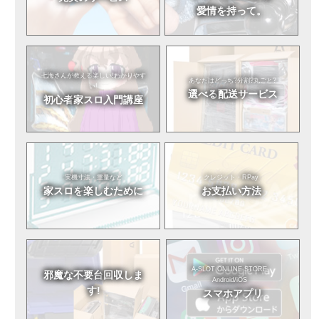
愛情を持って。
七海さんが教える
楽しい!わかりやす
あなたはどっち?
分割?丸ごと?
い!
選べる
配送サービス
初心者
家スロ入門講座
実機寸法・重量など
クレジット・RPay
家スロを
楽しむために
お支払い方法
A-SLOT ONLINE STORE
邪魔な不要台
回収しま
Android/iOS
す!
スマホアプリ