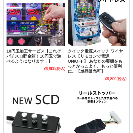
10円玉加工サービス【これぞ
クイック電源スイッチ ワイヤ
パチスロ貯金箱！10円玉で遊
レス【リモコンで電源
べるようになります！】
ON/OFF】 あなたの実機をも
っとかっこよく。もっと便利
¥6,900
(税込)
に。【単品販売可】
¥8,800
(税込)