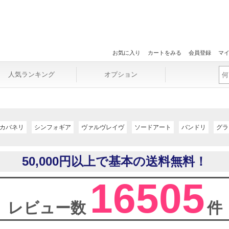
お気に入り
カートをみる
会員登録
マ
人気ランキング
オプション
カバネリ
シンフォギア
ヴァルヴレイヴ
ソードアート
バンドリ
グラ
50,000円以上で基本の送料無料！
16505
レビュー数
件