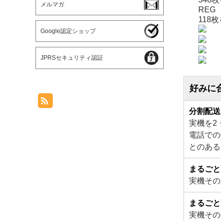
メルマガ
REG
118
Google認定ショップ
JPRSセキュリティ認証
好みに
分割配送
実機を2
電話での
とのある
まるごと
実機その
まるごと
実機その