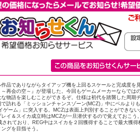
ル作品でありながらタイアップ機を上回るスケールと完成度を
２～再会の空～』が登場した。今回もゲームメーカーならでは
大な物語を楽しむことができるぞ。仕様は初代を踏襲した周期チ
で訪れる「ミッションチャンスゾーン(MCZ)」中にベルより
カイゲーム」に突入する。MCZは表面上判別することができな
レイ＆スイカ成立時はMCZが一旦潜伏するので覚えておこう。ボ
構成されており、REG中はスイカを２回獲得することで最大獲得
ィングを目指そう。