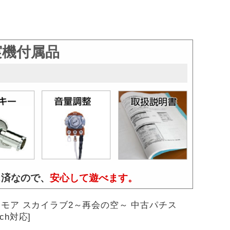
実機付属品
ス済なので、
安心して遊べます。
イモア スカイラブ2～再会の空～ 中古パチス
ch対応]