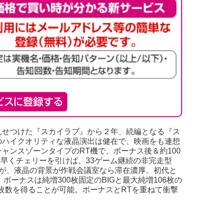
見せつけた『スカイラブ』から２年、続編となる『ス
のハイクオリティな液晶演出は健在で、映画をも連想
ャンスゾーンタイプのRT機で、ボーナス後＆約100
も早くチェリーを引けば、33ゲーム継続の非完走型
いが、液晶の背景が作戦会議室なら滞在濃厚。初代と
ーナスは純増300枚固定のBIGと最大純増106枚の
枚数を得ることが可能。ボーナスとRTを重ねて衝撃