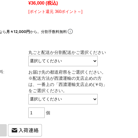
¥36,000
(税込)
[ポイント還元 360ポイント～]
なら
月々12,000円
から。分割手数料無料
丸ごと配送か分割配送かご選択ください
料:
お届け先の都道府県をご選択ください。
※配送方法が西濃運輸の支店止めの方
は、一番上の「西濃運輸支店止め(￥0)」
をご選択ください。
個