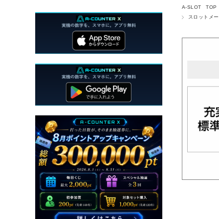
A-SLOT TOP
スロットメー