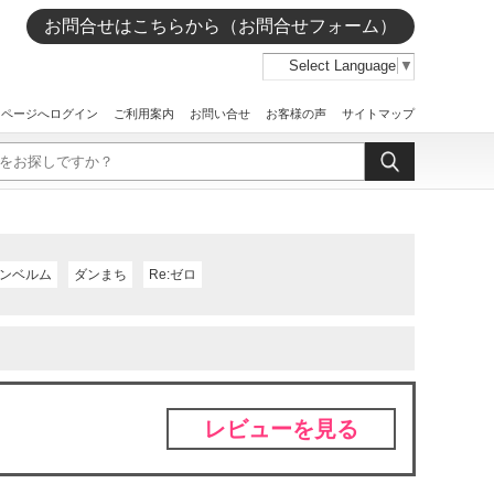
お問合せはこちらから（お問合せフォーム）
Select Language
▼
イページへログイン
ご利用案内
お問い合せ
お客様の声
サイトマップ
ンベルム
ダンまち
Re:ゼロ
レビューを見る