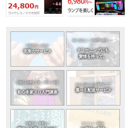
知ってほしい。
A-SLOTの真実（こ
と）
A-SLOTならではの
クリーニングにも
充実のサービス
愛情を持って。
七海さんが教える
楽しい!わかりやす
あなたはどっち?
分割?丸ごと?
い!
選べる
配送サービス
初心者
家スロ入門講座
実機寸法・重量など
クレジット・RPay