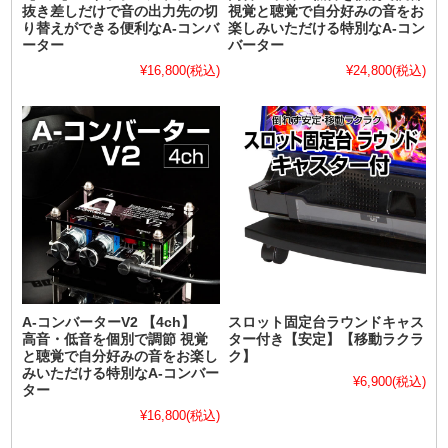
抜き差しだけで音の出力先の切
視覚と聴覚で自分好みの音をお
り替えができる便利なA-コンバ
楽しみいただける特別なA-コン
ーター
バーター
¥16,800
(税込)
¥24,800
(税込)
A-コンバーターV2 【4ch】
スロット固定台ラウンドキャス
高音・低音を個別で調節 視覚
ター付き【安定】【移動ラクラ
と聴覚で自分好みの音をお楽し
ク】
みいただける特別なA-コンバー
¥6,900
(税込)
ター
¥16,800
(税込)