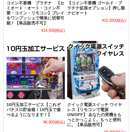
コイン不要機 プラチナ 【セ
【コイン不要機 ゴールド・プ
ミオート・オート・コイン不
ラチナ拡張オプション】押し順
要・コイン・リモコン】プレイ
ナビオート
をワンプッシュで簡単に切替可
¥15,500
(税込)
能！【単品販売不可】
¥14,500
(税込)
10円玉加工サービス【これぞ
クイック電源スイッチ ワイヤ
パチスロ貯金箱！10円玉で遊
レス【リモコンで電源
べるようになります！】
ON/OFF】 あなたの実機をも
っとかっこよく。もっと便利
¥6,900
(税込)
に。【単品販売可】