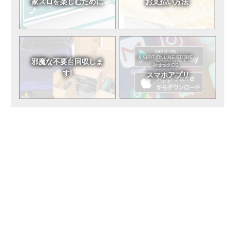
家スロを
楽しむために
お支払い方法
A-SLOT ONLINE STORE
邪魔な不要台
回収しま
Android/iOS
す!
スマホアプリ