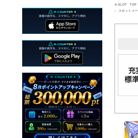
A-SLOT TOP
スロットメー