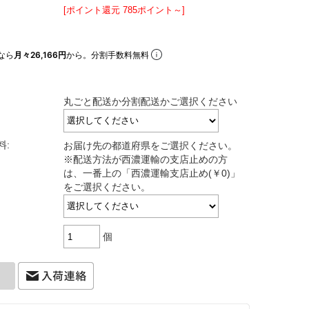
[ポイント還元 785ポイント～]
なら
月々26,166円
から。分割手数料無料
丸ごと配送か分割配送かご選択ください
料:
お届け先の都道府県をご選択ください。
※配送方法が西濃運輸の支店止めの方
は、一番上の「西濃運輸支店止め(￥0)」
をご選択ください。
個