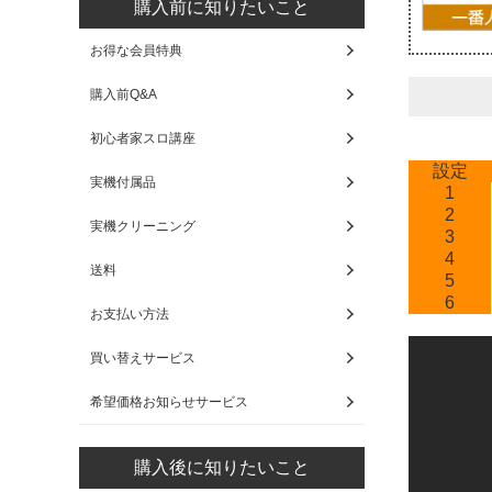
購入前に知りたいこと
お得な会員特典
購入前Q&A
初心者家スロ講座
設定
実機付属品
1
2
実機クリーニング
3
4
送料
5
6
お支払い方法
買い替えサービス
希望価格お知らせサービス
購入後に知りたいこと