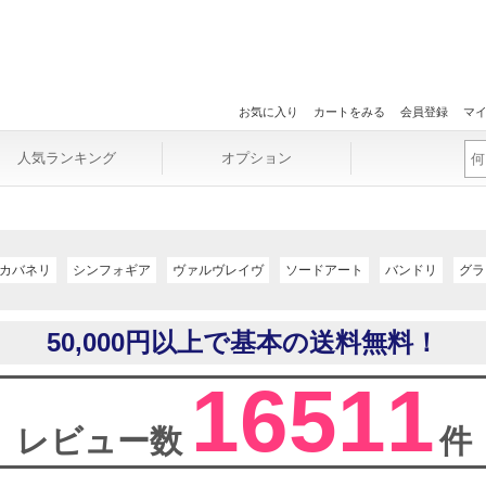
お気に入り
カートをみる
会員登録
マ
人気ランキング
オプション
カバネリ
シンフォギア
ヴァルヴレイヴ
ソードアート
バンドリ
グラ
50,000円以上で基本の送料無料！
16511
レビュー数
件