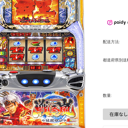
配送方法:
都道府県別送
数量: