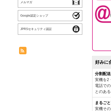
メルマガ
Google認定ショップ
JPRSセキュリティ認証
好みに
分割配送
実機を2
電話での
とのある
まるごと
実機その