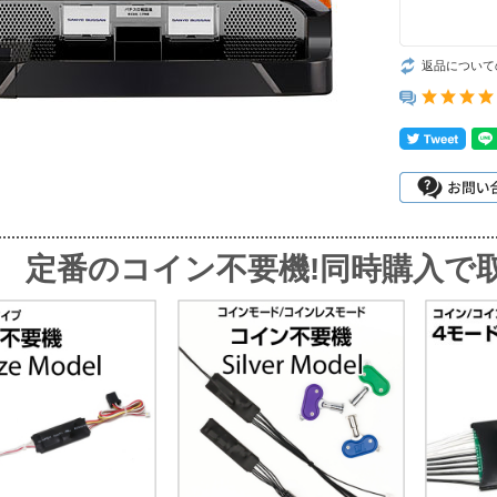
返品について
定番のコイン不要機!同時購入で