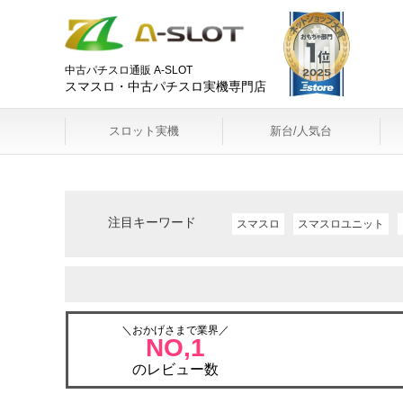
中古パチスロ通販 A-SLOT
スマスロ・中古パチスロ実機専門店
スロット実機
新台/人気台
注目キーワード
スマスロ
スマスロユニット
＼おかげさまで業界／
NO,1
のレビュー数