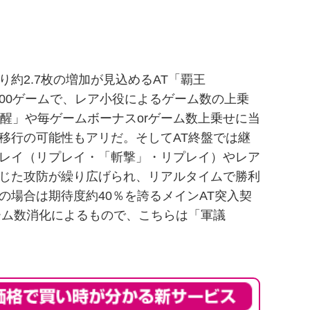
約2.7枚の増加が見込めるAT「覇王
0or100ゲームで、レア小役によるゲーム数の上乗
醒」や毎ゲームボーナスorゲーム数上乗せに当
移行の可能性もアリだ。そしてAT終盤では継
レイ（リプレイ・「斬撃」・リプレイ）やレア
じた攻防が繰り広げられ、リアルタイムで勝利
場合は期待度約40％を誇るメインAT突入契
ーム数消化によるもので、こちらは「軍議