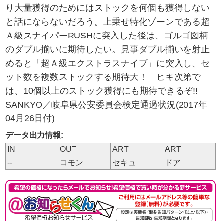
り大量獲得のためにはストックを何個も獲得しない
と話にならないだろう。上乗せ特化ゾーンである超
Ａ級スナイパーRUSHに突入した後は、ゴルゴ図柄
のダブル揃いに期待したい。見事ダブル揃いを射止
めると「超Ａ級エクストラスナイプ」に突入し、セ
ット数を複数ストックする期待大！ ヒキ次第で
は、10個以上のストック獲得にも期待できるぞ!!
SANKYO／岐阜県公安委員会検定通過状況(2017年
04月26日付)
データ出力情報:
IN
OUT
ART
ART
--
コモン
セキュ
ドア