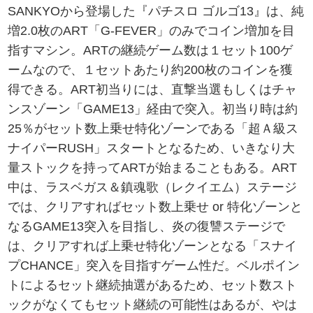
SANKYOから登場した『パチスロ ゴルゴ13』は、純
増2.0枚のART「G-FEVER」のみでコイン増加を目
指すマシン。ARTの継続ゲーム数は１セット100ゲ
ームなので、１セットあたり約200枚のコインを獲
得できる。ART初当りには、直撃当選もしくはチャ
ンスゾーン「GAME13」経由で突入。初当り時は約
25％がセット数上乗せ特化ゾーンである「超Ａ級ス
ナイパーRUSH」スタートとなるため、いきなり大
量ストックを持ってARTが始まることもある。ART
中は、ラスベガス＆鎮魂歌（レクイエム）ステージ
では、クリアすればセット数上乗せ or 特化ゾーンと
なるGAME13突入を目指し、炎の復讐ステージで
は、クリアすれば上乗せ特化ゾーンとなる「スナイ
プCHANCE」突入を目指すゲーム性だ。ベルポイン
トによるセット継続抽選があるため、セット数スト
ックがなくてもセット継続の可能性はあるが、やは