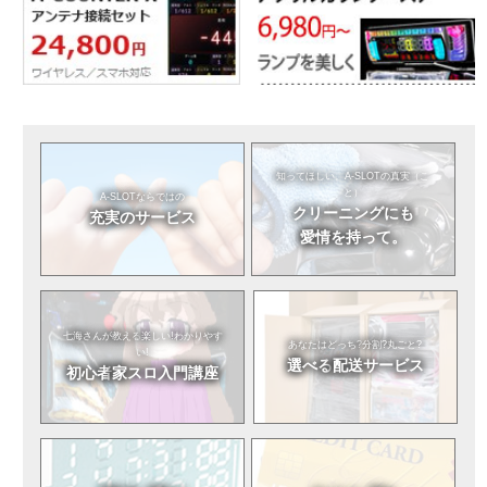
知ってほしい。
A-SLOTの真実（こ
と）
A-SLOTならではの
クリーニングにも
充実のサービス
愛情を持って。
七海さんが教える
楽しい!わかりやす
あなたはどっち?
分割?丸ごと?
い!
選べる
配送サービス
初心者
家スロ入門講座