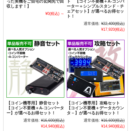
った実機をご自宅の玄関先で回
ト 【コイン不要機＋A-コンバ
収します！】
ーター＋シンプルスタンド・チ
ェアセット】が選べるお得セッ
¥0
(税込)
～
ト！
通常価格:
¥22,400
(税込)
¥17,920
(税込)
【コイン機専用】静音セット
【コイン機専用】攻略セット
【コイン不要機＋A-コンバータ
【コイン不要機＋データカウン
ー】が選べるお得セット！
タ－】が選べるお得セット！
通常価格:
¥16,600
(税込)
通常価格:
¥16,600
(税込)
¥14,940
(税込)
¥14,940
(税込)