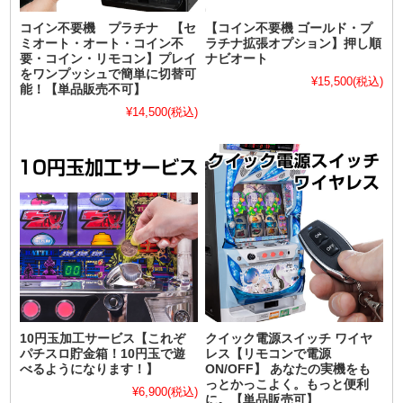
コイン不要機 プラチナ 【セ
【コイン不要機 ゴールド・プ
ミオート・オート・コイン不
ラチナ拡張オプション】押し順
要・コイン・リモコン】プレイ
ナビオート
をワンプッシュで簡単に切替可
¥15,500
(税込)
能！【単品販売不可】
¥14,500
(税込)
10円玉加工サービス【これぞ
クイック電源スイッチ ワイヤ
パチスロ貯金箱！10円玉で遊
レス【リモコンで電源
べるようになります！】
ON/OFF】 あなたの実機をも
っとかっこよく。もっと便利
¥6,900
(税込)
に。【単品販売可】