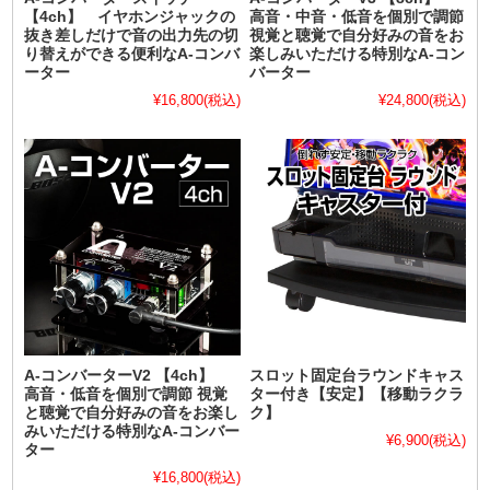
【4ch】 イヤホンジャックの
高音・中音・低音を個別で調節
抜き差しだけで音の出力先の切
視覚と聴覚で自分好みの音をお
り替えができる便利なA-コンバ
楽しみいただける特別なA-コン
ーター
バーター
¥16,800
(税込)
¥24,800
(税込)
A-コンバーターV2 【4ch】
スロット固定台ラウンドキャス
高音・低音を個別で調節 視覚
ター付き【安定】【移動ラクラ
と聴覚で自分好みの音をお楽し
ク】
みいただける特別なA-コンバー
¥6,900
(税込)
ター
¥16,800
(税込)