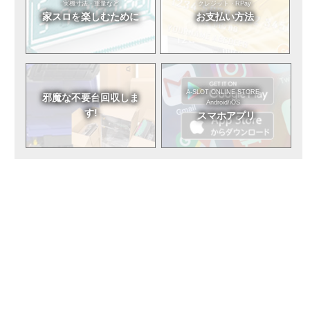
実機寸法・重量など
クレジット・RPay
家スロを
楽しむために
お支払い方法
A-SLOT ONLINE STORE
邪魔な不要台
回収しま
Android/iOS
す!
スマホアプリ