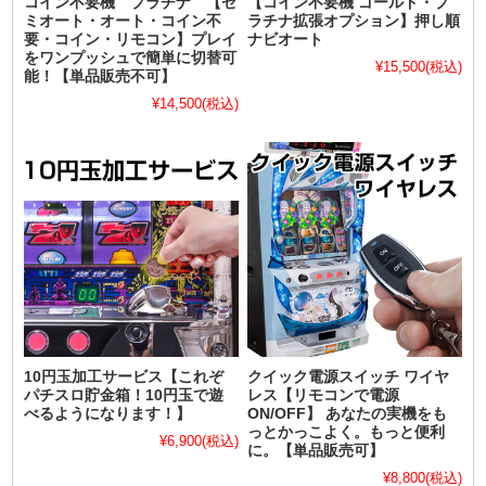
コイン不要機 プラチナ 【セ
【コイン不要機 ゴールド・プ
ミオート・オート・コイン不
ラチナ拡張オプション】押し順
要・コイン・リモコン】プレイ
ナビオート
をワンプッシュで簡単に切替可
¥15,500
(税込)
能！【単品販売不可】
¥14,500
(税込)
10円玉加工サービス【これぞ
クイック電源スイッチ ワイヤ
パチスロ貯金箱！10円玉で遊
レス【リモコンで電源
べるようになります！】
ON/OFF】 あなたの実機をも
っとかっこよく。もっと便利
¥6,900
(税込)
に。【単品販売可】
¥8,800
(税込)