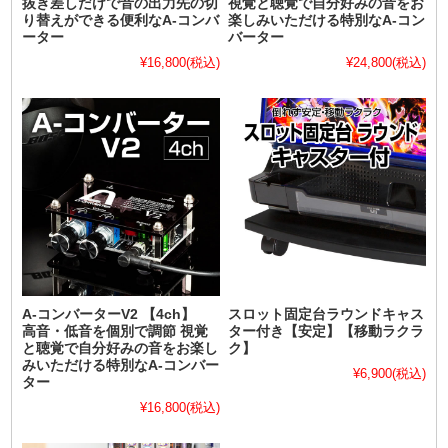
抜き差しだけで音の出力先の切
視覚と聴覚で自分好みの音をお
り替えができる便利なA-コンバ
楽しみいただける特別なA-コン
ーター
バーター
¥16,800
(税込)
¥24,800
(税込)
A-コンバーターV2 【4ch】
スロット固定台ラウンドキャス
高音・低音を個別で調節 視覚
ター付き【安定】【移動ラクラ
と聴覚で自分好みの音をお楽し
ク】
みいただける特別なA-コンバー
¥6,900
(税込)
ター
¥16,800
(税込)