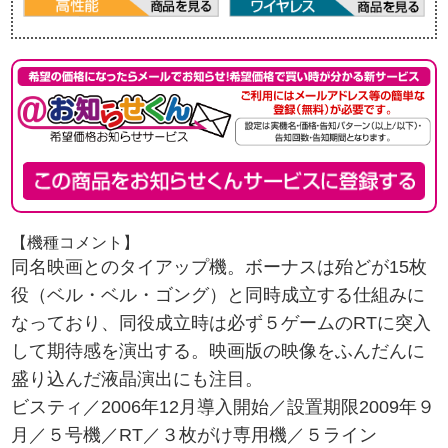
【機種コメント】
同名映画とのタイアップ機。ボーナスは殆どが15枚
役（ベル・ベル・ゴング）と同時成立する仕組みに
なっており、同役成立時は必ず５ゲームのRTに突入
して期待感を演出する。映画版の映像をふんだんに
盛り込んだ液晶演出にも注目。
ビスティ／2006年12月導入開始／設置期限2009年９
月／５号機／RT／３枚がけ専用機／５ライン