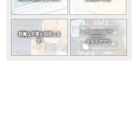
A-SLOT ONLINE STORE
邪魔な不要台
回収しま
Android/iOS
す!
スマホアプリ