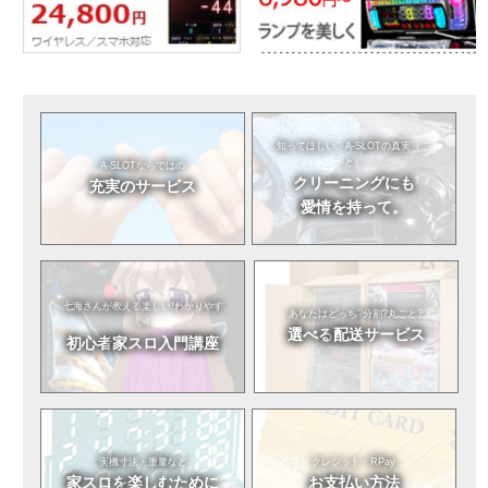
知ってほしい。
A-SLOTの真実（こ
と）
A-SLOTならではの
クリーニングにも
充実のサービス
愛情を持って。
七海さんが教える
楽しい!わかりやす
あなたはどっち?
分割?丸ごと?
い!
選べる
配送サービス
初心者
家スロ入門講座
実機寸法・重量など
クレジット・RPay
家スロを
楽しむために
お支払い方法