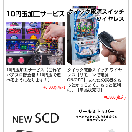
10円玉加工サービス【これぞ
クイック電源スイッチ ワイヤ
パチスロ貯金箱！10円玉で遊
レス【リモコンで電源
べるようになります！】
ON/OFF】 あなたの実機をも
っとかっこよく。もっと便利
¥6,900
(税込)
に。【単品販売可】
¥8,800
(税込)