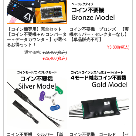
【コイン機専用】完全セット
コイン不要機 ブロンズ 【実
【コイン不要機＋A-コンバータ
機ホッパー・セレクターなし】
ー＋データカウンタ－】が選べ
【単品販売不可】
るお得セット！
¥3,800
(税込)
通常価格:
¥29,400
(税込)
¥26,460
(税込)
コイン不要機 シルバー 【単
コイン不要機 ゴールド 【セ