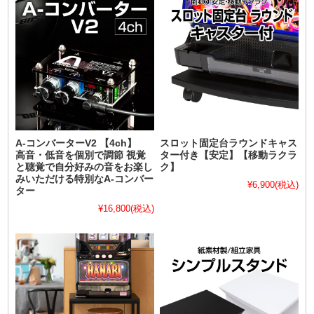
A-コンバーターV2 【4ch】
スロット固定台ラウンドキャス
高音・低音を個別で調節 視覚
ター付き【安定】【移動ラクラ
と聴覚で自分好みの音をお楽し
ク】
みいただける特別なA-コンバー
¥6,900
(税込)
ター
¥16,800
(税込)