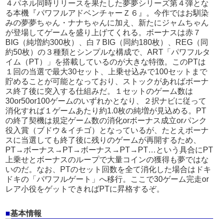
４パネル同時リリースを果たした夢夢シリーズ第４弾とな
る本機『パワフルアドベンチャーＺ６』。今作ではお馴染
みの夢夢ちゃん・ナナちゃんに加え、新たにジャムちゃん
が登場してゲームを盛り上げてくれる。ボーナスは赤７
BIG（純増約300枚）、白７BIG（同約180枚）、REG（同
約50枚）の３種類とシンプルな構成で、ART「パワフルタ
イム（PT）」を搭載しているのが大きな特徴。このPTは
１回の当選で最大30セット、上乗せ込みで100セットまで
貯めることが可能となっており、ストックがあればボーナ
ス終了後に突入する仕組みだ。１セットのゲーム数は
30or50or100ゲームのいずれかとなり、２択ナビに従って
消化すれば１ゲームあたり約1.0枚の純増が見込める。PT
の終了契機は規定ゲーム数の消化orボーナス成立orパンク
役入賞（ブドウ＆イチゴ）となっているが、たとえボーナ
スに当選しても終了後に残りのゲームが再開するため、
PT→ボーナス→PT→ボーナス→PT→PT…という具合にPT
上乗せとボーナスのループで大量コインの獲得も夢ではな
いのだ。なお、PTのセット回数を全て消化した場合はドキ
ドキの「パワフルゲート」へ移行。ここで30ゲーム完走or
レア小役をゲットできればPTに昇格するぞ。
■
基本情報