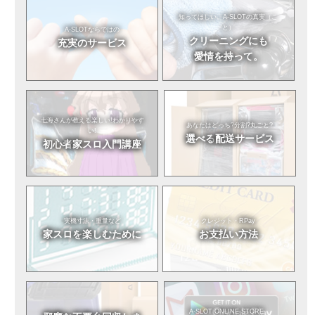
知ってほしい。
A-SLOTの真実（こ
と）
A-SLOTならではの
クリーニングにも
充実のサービス
愛情を持って。
七海さんが教える
楽しい!わかりやす
あなたはどっち?
分割?丸ごと?
い!
選べる
配送サービス
初心者
家スロ入門講座
実機寸法・重量など
クレジット・RPay
家スロを
楽しむために
お支払い方法
A-SLOT ONLINE STORE