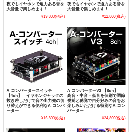
夜でもイヤホンで迫力ある音を
夜でもイヤホンで迫力ある音を
大音量で楽しめます！
大音量で楽しめます！
¥19,800
(税込)
¥12,800
(税込)
A-コンバータースイッチ
A-コンバーターV3 【8ch】
【4ch】 イヤホンジャックの
高音・中音・低音を個別で調節
抜き差しだけで音の出力先の切
視覚と聴覚で自分好みの音をお
り替えができる便利なA-コンバ
楽しみいただける特別なA-コン
ーター
バーター
¥16,800
(税込)
¥24,800
(税込)