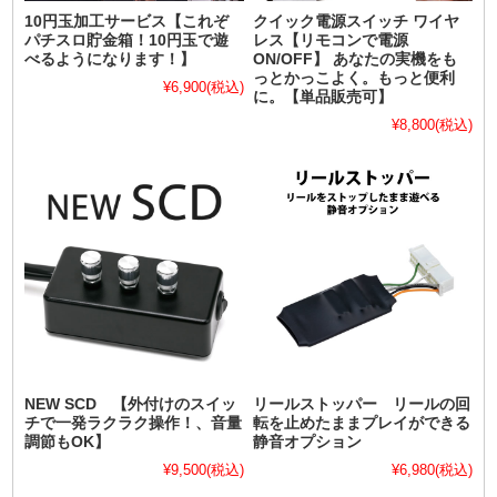
10円玉加工サービス【これぞ
クイック電源スイッチ ワイヤ
パチスロ貯金箱！10円玉で遊
レス【リモコンで電源
べるようになります！】
ON/OFF】 あなたの実機をも
っとかっこよく。もっと便利
¥6,900
(税込)
に。【単品販売可】
¥8,800
(税込)
NEW SCD 【外付けのスイッ
リールストッパー リールの回
チで一発ラクラク操作！、音量
転を止めたままプレイができる
調節もOK】
静音オプション
¥9,500
(税込)
¥6,980
(税込)