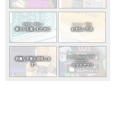
実機寸法・重量など
クレジット・RPay
家スロを
楽しむために
お支払い方法
A-SLOT ONLINE STORE
邪魔な不要台
回収しま
Android/iOS
す!
スマホアプリ