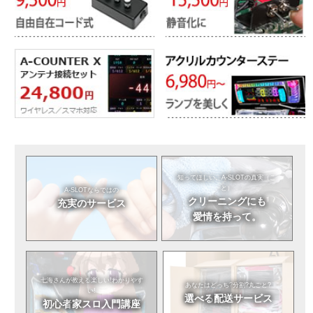
知ってほしい。
A-SLOTの真実（こ
と）
A-SLOTならではの
クリーニングにも
充実のサービス
愛情を持って。
七海さんが教える
楽しい!わかりやす
あなたはどっち?
分割?丸ごと?
い!
選べる
配送サービス
初心者
家スロ入門講座