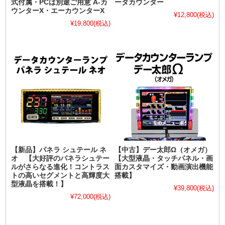
式付属・PCは別途ご用意 A-カ
ータカウンター
ウンターX・エーカウンターX
¥12,800
(税込)
¥19,800
(税込)
【新品】パネラ シュテール ネ
【中古】デー太郎Ω（オメガ）
オ 【大好評のパネラシュテー
【大型液晶・タッチパネル・画
ルがさらなる進化！コントラス
面カスタマイズ・動画演出機能
トの高いセグメントと高輝度大
搭載】
型液晶を搭載！】
¥39,800
(税込)
¥72,000
(税込)