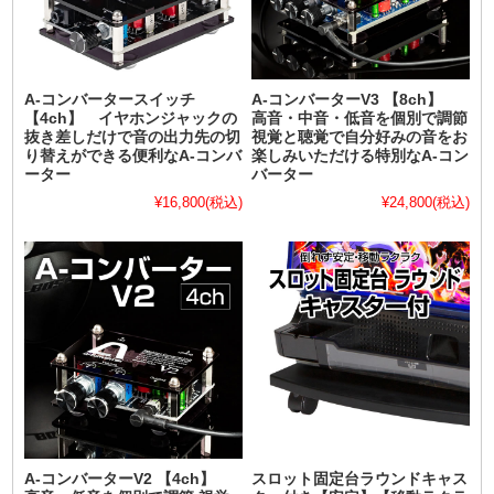
A-コンバータースイッチ
A-コンバーターV3 【8ch】
【4ch】 イヤホンジャックの
高音・中音・低音を個別で調節
抜き差しだけで音の出力先の切
視覚と聴覚で自分好みの音をお
り替えができる便利なA-コンバ
楽しみいただける特別なA-コン
ーター
バーター
¥16,800
(税込)
¥24,800
(税込)
A-コンバーターV2 【4ch】
スロット固定台ラウンドキャス