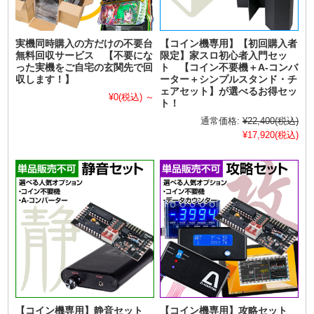
実機同時購入の方だけの不要台
【コイン機専用】【初回購入者
無料回収サービス 【不要にな
限定】家スロ初心者入門セッ
った実機をご自宅の玄関先で回
ト 【コイン不要機＋A-コンバ
収します！】
ーター＋シンプルスタンド・チ
ェアセット】が選べるお得セッ
¥0
(税込)
～
ト！
通常価格:
¥22,400
(税込)
¥17,920
(税込)
【コイン機専用】静音セット
【コイン機専用】攻略セット