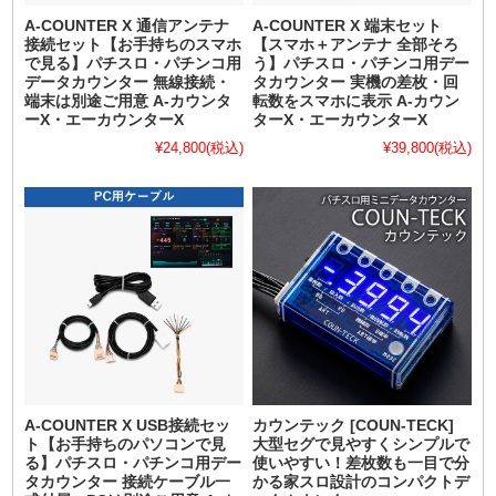
A-COUNTER X 通信アンテナ
A-COUNTER X 端末セット
接続セット【お手持ちのスマホ
【スマホ＋アンテナ 全部そろ
で見る】パチスロ・パチンコ用
う】パチスロ・パチンコ用デー
データカウンター 無線接続・
タカウンター 実機の差枚・回
端末は別途ご用意 A-カウンタ
転数をスマホに表示 A-カウン
ーX・エーカウンターX
ターX・エーカウンターX
¥24,800
(税込)
¥39,800
(税込)
A-COUNTER X USB接続セッ
カウンテック [COUN-TECK]
ト【お手持ちのパソコンで見
大型セグで見やすくシンプルで
る】パチスロ・パチンコ用デー
使いやすい！差枚数も一目で分
タカウンター 接続ケーブル一
かる家スロ設計のコンパクトデ