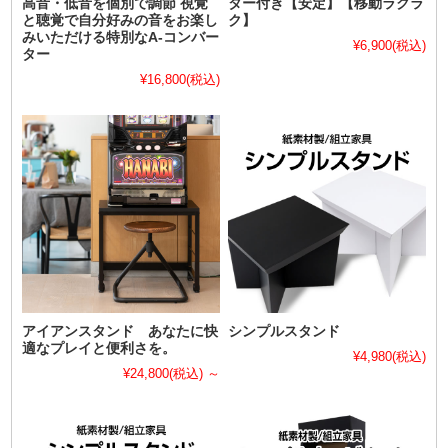
高音・低音を個別で調節 視覚
ター付き【安定】【移動ラクラ
と聴覚で自分好みの音をお楽し
ク】
みいただける特別なA-コンバー
¥6,900
(税込)
ター
¥16,800
(税込)
アイアンスタンド あなたに快
シンプルスタンド
適なプレイと便利さを。
¥4,980
(税込)
¥24,800
(税込)
～