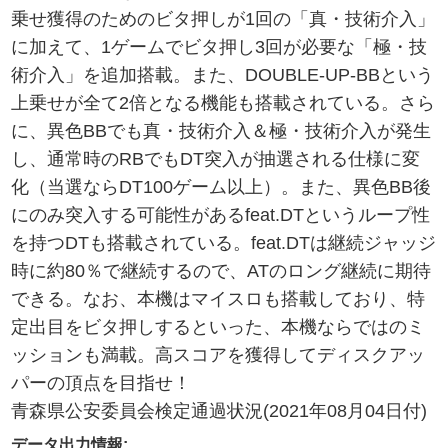
乗せ獲得のためのビタ押しが1回の「真・技術介入」
に加えて、1ゲームでビタ押し3回が必要な「極・技
術介入」を追加搭載。また、DOUBLE-UP-BBという
上乗せが全て2倍となる機能も搭載されている。さら
に、異色BBでも真・技術介入＆極・技術介入が発生
し、通常時のRBでもDT突入が抽選される仕様に変
化（当選ならDT100ゲーム以上）。また、異色BB後
にのみ突入する可能性があるfeat.DTというループ性
を持つDTも搭載されている。feat.DTは継続ジャッジ
時に約80％で継続するので、ATのロング継続に期待
できる。なお、本機はマイスロも搭載しており、特
定出目をビタ押しするといった、本機ならではのミ
ッションも満載。高スコアを獲得してディスクアッ
パーの頂点を目指せ！
青森県公安委員会検定通過状況(2021年08月04日付)
データ出力情報: