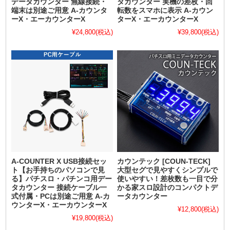
データカウンター 無線接続・
タカウンター 実機の差枚・回
端末は別途ご用意 A-カウンタ
転数をスマホに表示 A-カウン
ーX・エーカウンターX
ターX・エーカウンターX
¥24,800
(税込)
¥39,800
(税込)
A-COUNTER X USB接続セッ
カウンテック [COUN-TECK]
ト【お手持ちのパソコンで見
大型セグで見やすくシンプルで
る】パチスロ・パチンコ用デー
使いやすい！差枚数も一目で分
タカウンター 接続ケーブル一
かる家スロ設計のコンパクトデ
式付属・PCは別途ご用意 A-カ
ータカウンター
ウンターX・エーカウンターX
¥12,800
(税込)
¥19,800
(税込)