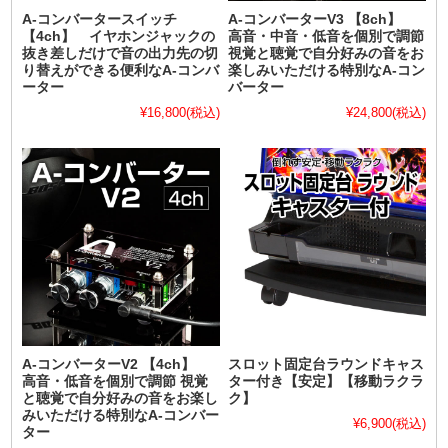
A-コンバータースイッチ
A-コンバーターV3 【8ch】
【4ch】 イヤホンジャックの
高音・中音・低音を個別で調節
抜き差しだけで音の出力先の切
視覚と聴覚で自分好みの音をお
り替えができる便利なA-コンバ
楽しみいただける特別なA-コン
ーター
バーター
¥16,800
(税込)
¥24,800
(税込)
A-コンバーターV2 【4ch】
スロット固定台ラウンドキャス
高音・低音を個別で調節 視覚
ター付き【安定】【移動ラクラ
と聴覚で自分好みの音をお楽し
ク】
みいただける特別なA-コンバー
¥6,900
(税込)
ター