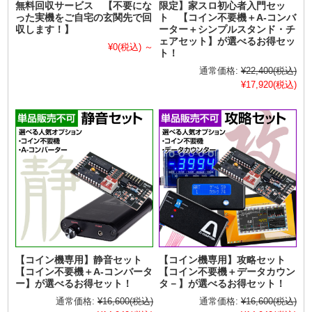
無料回収サービス 【不要にな
限定】家スロ初心者入門セッ
った実機をご自宅の玄関先で回
ト 【コイン不要機＋A-コンバ
収します！】
ーター＋シンプルスタンド・チ
ェアセット】が選べるお得セッ
¥0
(税込)
～
ト！
通常価格:
¥22,400
(税込)
¥17,920
(税込)
【コイン機専用】静音セット
【コイン機専用】攻略セット
【コイン不要機＋A-コンバータ
【コイン不要機＋データカウン
ー】が選べるお得セット！
タ－】が選べるお得セット！
通常価格:
¥16,600
(税込)
通常価格:
¥16,600
(税込)