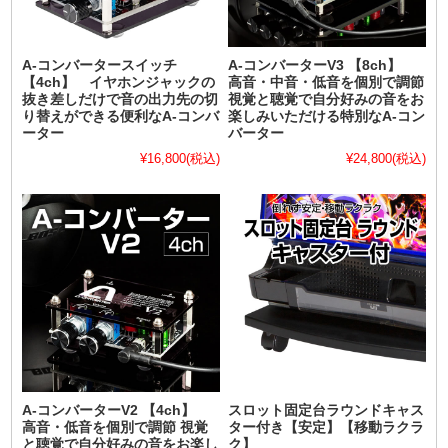
A-コンバータースイッチ
A-コンバーターV3 【8ch】
【4ch】 イヤホンジャックの
高音・中音・低音を個別で調節
抜き差しだけで音の出力先の切
視覚と聴覚で自分好みの音をお
り替えができる便利なA-コンバ
楽しみいただける特別なA-コン
ーター
バーター
¥16,800
(税込)
¥24,800
(税込)
A-コンバーターV2 【4ch】
スロット固定台ラウンドキャス
高音・低音を個別で調節 視覚
ター付き【安定】【移動ラクラ
と聴覚で自分好みの音をお楽し
ク】