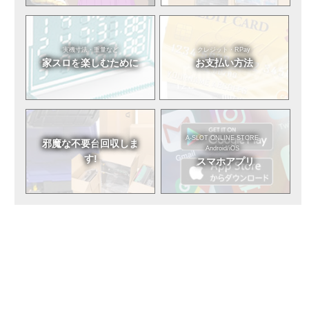
実機寸法・重量など
クレジット・RPay
家スロを
楽しむために
お支払い方法
A-SLOT ONLINE STORE
邪魔な不要台
回収しま
Android/iOS
す!
スマホアプリ