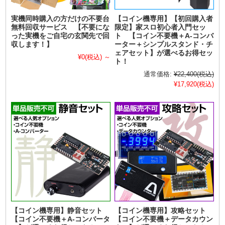
実機同時購入の方だけの不要台
【コイン機専用】【初回購入者
無料回収サービス 【不要にな
限定】家スロ初心者入門セッ
った実機をご自宅の玄関先で回
ト 【コイン不要機＋A-コンバ
収します！】
ーター＋シンプルスタンド・チ
ェアセット】が選べるお得セッ
¥0
(税込)
～
ト！
通常価格:
¥22,400
(税込)
¥17,920
(税込)
【コイン機専用】静音セット
【コイン機専用】攻略セット
【コイン不要機＋A-コンバータ
【コイン不要機＋データカウン