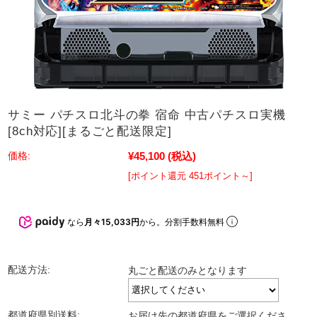
サミー パチスロ北斗の拳 宿命 中古パチスロ実機
[8ch対応][まるごと配送限定]
¥45,100
(税込)
価格:
[ポイント還元 451ポイント～]
なら
月々15,033円
から。分割手数料無料
配送方法:
丸ごと配送のみとなります
都道府県別送料:
お届け先の都道府県をご選択くださ