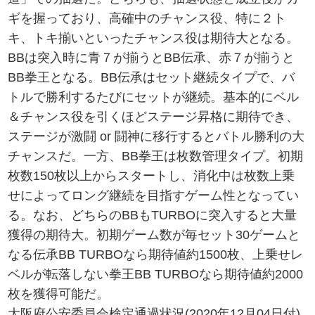
ギを握っており、高確中のチャンス役、特に２ト
キ、トキ揃いといったチャンス役は期待大となる。
BBは突入時に青７が揃うとBB伝承、赤７が揃うと
BB拳王となる。BB伝承はセット継続タイプで、バ
トルで勝利するたびにセットが継続。基本的にベル
＆チャンス役を引くほどステージ昇格に期待でき、
ステージが激闘 or 闘神に移行するとバトル勝利の大
チャンスだ。一方、BB拳王は枚数管理タイプ。初期
枚数150枚以上からスタートし、消化中は枚数上乗
せによってロング継続を目指すゲーム性となってい
る。なお、どちらのBBもTURBOに突入すると大量
獲得の期待大。初期ゲーム数が毎セット30ゲームと
なる伝承BB TURBOなら期待値約1500枚、上乗せレ
ベルが転落しない拳王BB TURBOなら期待値約2000
枚を獲得可能だ。
大阪府公安委員会検定通過状況(2020年12月04日付)