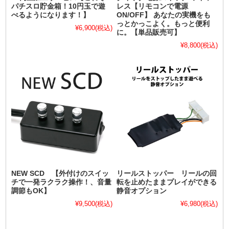
パチスロ貯金箱！10円玉で遊
レス【リモコンで電源
べるようになります！】
ON/OFF】 あなたの実機をも
っとかっこよく。もっと便利
¥6,900
(税込)
に。【単品販売可】
¥8,800
(税込)
NEW SCD 【外付けのスイッ
リールストッパー リールの回
チで一発ラクラク操作！、音量
転を止めたままプレイができる
調節もOK】
静音オプション
¥9,500
(税込)
¥6,980
(税込)