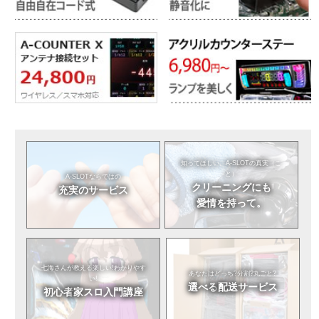
知ってほしい。
A-SLOTの真実（こ
と）
A-SLOTならではの
クリーニングにも
充実のサービス
愛情を持って。
七海さんが教える
楽しい!わかりやす
あなたはどっち?
分割?丸ごと?
い!
選べる
配送サービス
初心者
家スロ入門講座