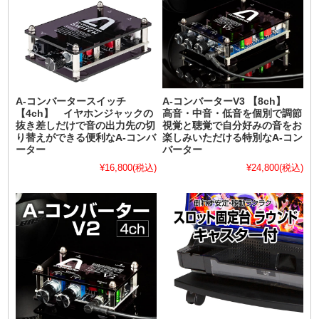
A-コンバータースイッチ
A-コンバーターV3 【8ch】
【4ch】 イヤホンジャックの
高音・中音・低音を個別で調節
抜き差しだけで音の出力先の切
視覚と聴覚で自分好みの音をお
り替えができる便利なA-コンバ
楽しみいただける特別なA-コン
ーター
バーター
¥16,800
(税込)
¥24,800
(税込)