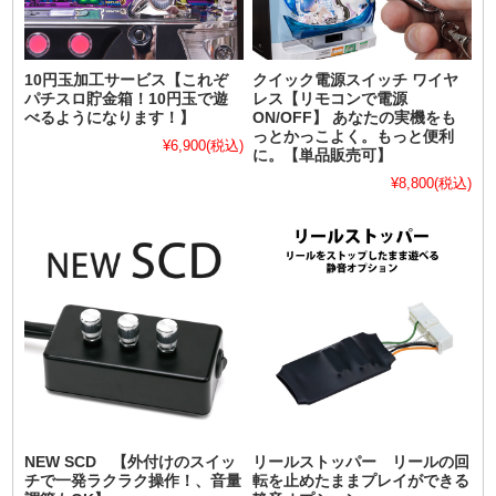
10円玉加工サービス【これぞ
クイック電源スイッチ ワイヤ
パチスロ貯金箱！10円玉で遊
レス【リモコンで電源
べるようになります！】
ON/OFF】 あなたの実機をも
っとかっこよく。もっと便利
¥6,900
(税込)
に。【単品販売可】
¥8,800
(税込)
NEW SCD 【外付けのスイッ
リールストッパー リールの回
チで一発ラクラク操作！、音量
転を止めたままプレイができる