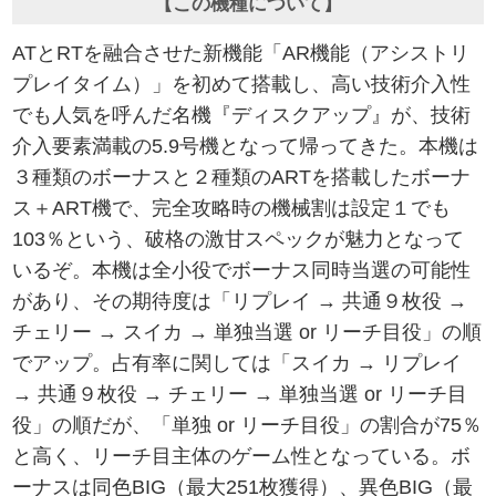
【この機種について】
ATとRTを融合させた新機能「AR機能（アシストリ
プレイタイム）」を初めて搭載し、高い技術介入性
でも人気を呼んだ名機『ディスクアップ』が、技術
介入要素満載の5.9号機となって帰ってきた。本機は
３種類のボーナスと２種類のARTを搭載したボーナ
ス＋ART機で、完全攻略時の機械割は設定１でも
103％という、破格の激甘スペックが魅力となって
いるぞ。本機は全小役でボーナス同時当選の可能性
があり、その期待度は「リプレイ → 共通９枚役 →
チェリー → スイカ → 単独当選 or リーチ目役」の順
でアップ。占有率に関しては「スイカ → リプレイ
→ 共通９枚役 → チェリー → 単独当選 or リーチ目
役」の順だが、「単独 or リーチ目役」の割合が75％
と高く、リーチ目主体のゲーム性となっている。ボ
ーナスは同色BIG（最大251枚獲得）、異色BIG（最