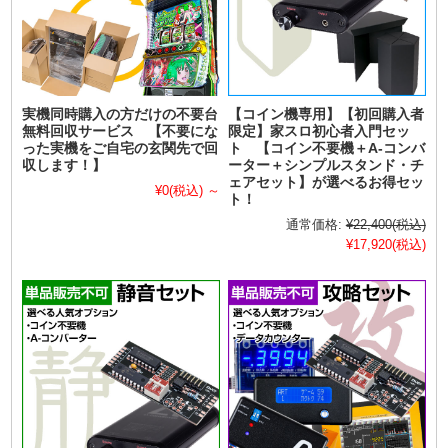
実機同時購入の方だけの不要台
【コイン機専用】【初回購入者
無料回収サービス 【不要にな
限定】家スロ初心者入門セッ
った実機をご自宅の玄関先で回
ト 【コイン不要機＋A-コンバ
収します！】
ーター＋シンプルスタンド・チ
ェアセット】が選べるお得セッ
¥0
(税込)
～
ト！
通常価格:
¥22,400
(税込)
¥17,920
(税込)