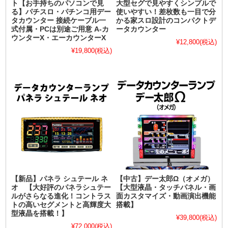
ト【お手持ちのパソコンで見
大型セグで見やすくシンプルで
る】パチスロ・パチンコ用デー
使いやすい！差枚数も一目で分
タカウンター 接続ケーブル一
かる家スロ設計のコンパクトデ
式付属・PCは別途ご用意 A-カ
ータカウンター
ウンターX・エーカウンターX
¥12,800
(税込)
¥19,800
(税込)
【新品】パネラ シュテール ネ
【中古】デー太郎Ω（オメガ）
オ 【大好評のパネラシュテー
【大型液晶・タッチパネル・画
ルがさらなる進化！コントラス
面カスタマイズ・動画演出機能
トの高いセグメントと高輝度大
搭載】
型液晶を搭載！】
¥39,800
(税込)
¥72,000
(税込)