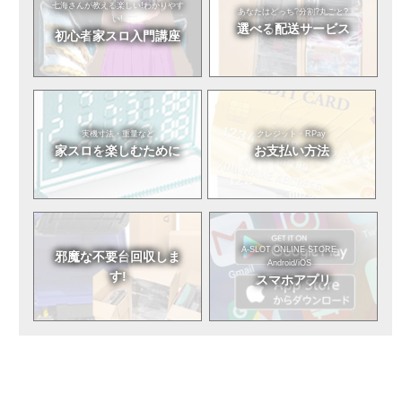
七海さんが教える
楽しい!わかりやす
あなたはどっち?
分割?丸ごと?
い!
選べる
配送サービス
初心者
家スロ入門講座
実機寸法・重量など
クレジット・RPay
家スロを
楽しむために
お支払い方法
A-SLOT ONLINE STORE
邪魔な不要台
回収しま
Android/iOS
す!
スマホアプリ