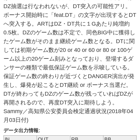
DZ抽選は行なわれないが、DT突入の可能性アリ。
ボーナス開始時に「feat.DT」の文字が出現するとDT
へ突入する。ARTはDZ・DT共に１Gあたり純増約
0.5枚。DZのゲーム数は不定で、同色BIG中に獲得し
たゲーム数がそのまま継続ゲーム数となる。DTに関
しては初期ゲーム数が20 or 40 or 60 or 80 or 100ゲ
ーム以上の20ゲーム刻みとなっており、登場するダ
ンサーの種類で最低保証ゲーム数を示唆している。
保証ゲーム数の終わりが近づくとDANGER演出が発
生し、爆発が起こるとDT継続 or ボーナス当選だ。
DTが終わってもDZのゲーム数が残っていればDZが
再開されるので、再度DT突入に期待しよう。
Sammy／高知県公安委員会検定通過状況(2018年04
月03日付)
データ出力情報:
IN
OUT
RB
BB