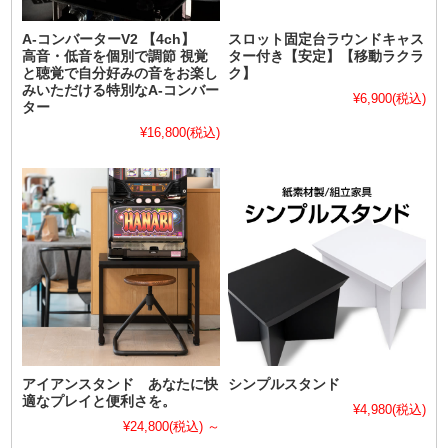
A-コンバーターV2 【4ch】
スロット固定台ラウンドキャス
高音・低音を個別で調節 視覚
ター付き【安定】【移動ラクラ
と聴覚で自分好みの音をお楽し
ク】
みいただける特別なA-コンバー
¥6,900
(税込)
ター
¥16,800
(税込)
アイアンスタンド あなたに快
シンプルスタンド
適なプレイと便利さを。
¥4,980
(税込)
¥24,800
(税込)
～