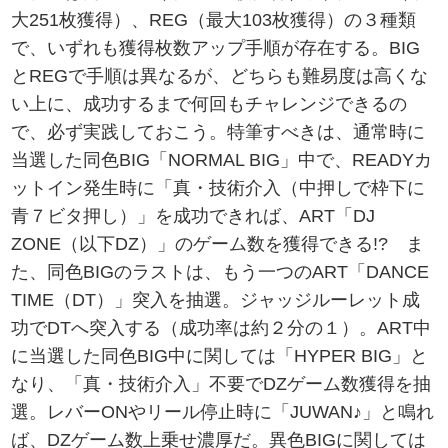
大251枚獲得）、REG（最大103枚獲得）の３種類
で、いずれも獲得枚数アップ手順が存在する。BIG
とREGで手順は異なるが、どちらも難易度は高くな
い上に、成功するまで何回もチャレンジできるの
で、必ず実践しておこう。特筆すべきは、通常時に
当選した同色BIG「NORMAL BIG」中で、READYカ
ットイン発生時に「真・技術介入（中押しで枠下に
青７ビタ押し）」を成功できれば、ART「DJ
ZONE（以下DZ）」のゲーム数を獲得できる!? ま
た、同色BIGのラストは、もう一つのART「DANCE
TIME（DT）」突入を抽選。ジャッジルーレット成
功でDTへ突入する（成功率は約２分の１）。ART中
に当選した同色BIG中に関しては「HYPER BIG」と
なり、「真・技術介入」不要でDZゲーム数獲得を抽
選。レバーONやリール停止時に「JUWAN♪」と鳴れ
ば、DZゲーム数上乗せ濃厚だ。異色BIGに関しては