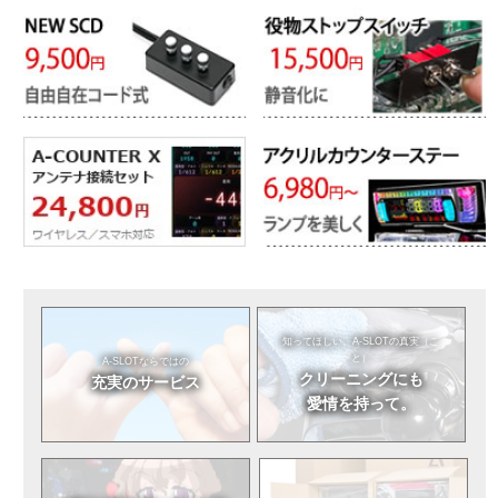
知ってほしい。
A-SLOTの真実（こ
と）
A-SLOTならではの
クリーニングにも
充実のサービス
愛情を持って。