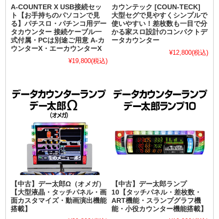
A-COUNTER X USB接続セッ
カウンテック [COUN-TECK]
ト【お手持ちのパソコンで見
大型セグで見やすくシンプルで
る】パチスロ・パチンコ用デー
使いやすい！差枚数も一目で分
タカウンター 接続ケーブル一
かる家スロ設計のコンパクトデ
式付属・PCは別途ご用意 A-カ
ータカウンター
ウンターX・エーカウンターX
¥12,800
(税込)
¥19,800
(税込)
【中古】デー太郎Ω（オメガ）
【中古】デー太郎ランプ
【大型液晶・タッチパネル・画
10【タッチパネル・差枚数・
面カスタマイズ・動画演出機能
ART機能・スランプグラフ機
搭載】
能・小役カウンター機能搭載】