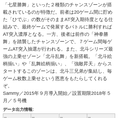
「七星勝舞」といった２種類のチャンスゾーンが搭
載されているのが特徴だ。前者は20ゲーム間に貯め
た「ひでぶ」の数がそのままAT突入期待度となる仕
組みで、最終ゲームで発展するバトルに勝利すれば
AT突入濃厚となる。一方、後者は前作の「神拳勝
舞」を踏襲したチャンスゾーンで、７ゲーム間毎ゲ
ームAT突入抽選が行われる。また、北斗シリーズ最
強の上乗せゾーン「北斗乱舞」を新搭載。「北斗絵
柄揃い」や「乱舞絵柄揃い」、「強敵昇天」からス
タートするこのゾーンは、北斗三兄弟が集結し、毎
ゲーム枚数上乗せという恩恵をもたらしてくれる
ぞ。
Sammy／2015年９月導入開始／設置期限2018年５
月／５号機
データ出力情報:
--
--
--
--