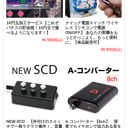
10円玉加工サービス【これぞ
クイック電源スイッチ ワイヤ
パチスロ貯金箱！10円玉で遊
レス【リモコンで電源
べるようになります！】
ON/OFF】 あなたの実機をも
っとかっこよく。もっと便利
¥6,900
(税込)
に。【単品販売可】
¥8,800
(税込)
NEW SCD 【外付けのスイッ
A-コンバーター 【8ch】 深
チで一発ラクラク操作！、音量
夜でもイヤホンで迫力ある音を