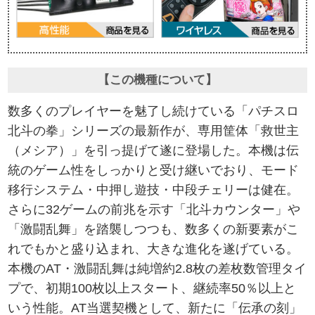
【この機種について】
数多くのプレイヤーを魅了し続けている「パチスロ
北斗の拳」シリーズの最新作が、専用筐体「救世主
（メシア）」を引っ提げて遂に登場した。本機は伝
統のゲーム性をしっかりと受け継いでおり、モード
移行システム・中押し遊技・中段チェリーは健在。
さらに32ゲームの前兆を示す「北斗カウンター」や
「激闘乱舞」を踏襲しつつも、数多くの新要素がこ
れでもかと盛り込まれ、大きな進化を遂げている。
本機のAT・激闘乱舞は純増約2.8枚の差枚数管理タイ
プで、初期100枚以上スタート、継続率50％以上と
いう性能。AT当選契機として、新たに「伝承の刻」