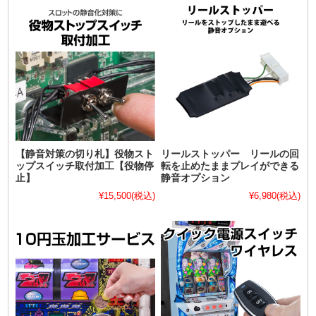
【静音対策の切り札】役物スト
リールストッパー リールの回
ップスイッチ取付加工【役物停
転を止めたままプレイができる
止】
静音オプション
¥15,500
(税込)
¥6,980
(税込)