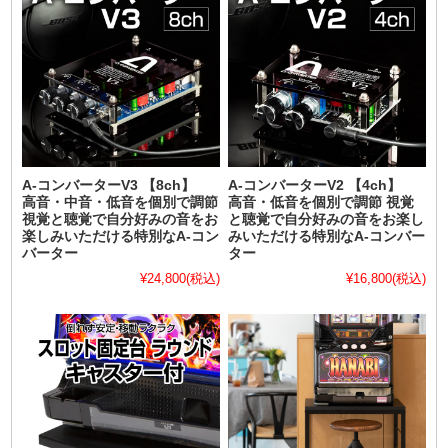
A-コンバーターV3 【8ch】
A-コンバーターV2 【4ch】
高音・中音・低音を個別で調節
高音・低音を個別で調節 視覚
視覚と聴覚で自分好みの音をお
と聴覚で自分好みの音をお楽し
楽しみいただける特別なA-コン
みいただける特別なA-コンバー
バーター
ター
¥24,800
(税込)
¥16,800
(税込)