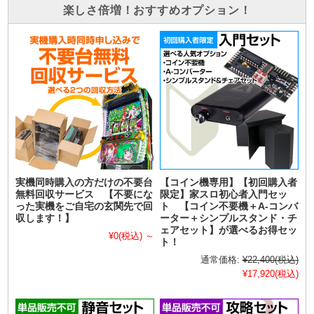
楽しさ倍増！おすすめオプション！
実機同時購入の方だけの不要台
【コイン機専用】【初回購入者
無料回収サービス 【不要にな
限定】家スロ初心者入門セッ
った実機をご自宅の玄関先で回
ト 【コイン不要機＋A-コンバ
収します！】
ーター＋シンプルスタンド・チ
ェアセット】が選べるお得セッ
¥0
(税込)
～
ト！
通常価格:
¥22,400
(税込)
¥17,920
(税込)