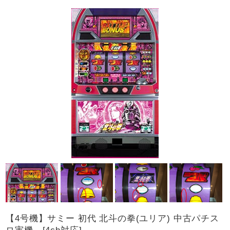
【4号機】サミー 初代 北斗の拳(ユリア) 中古パチス