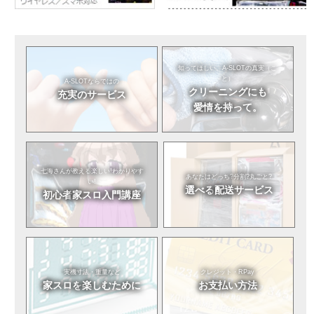
知ってほしい。
A-SLOTの真実（こ
と）
A-SLOTならではの
クリーニングにも
充実のサービス
愛情を持って。
七海さんが教える
楽しい!わかりやす
あなたはどっち?
分割?丸ごと?
い!
選べる
配送サービス
初心者
家スロ入門講座
実機寸法・重量など
クレジット・RPay
家スロを
楽しむために
お支払い方法