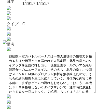
確率
1/291.7 1/251.7
タイプ
C
備考