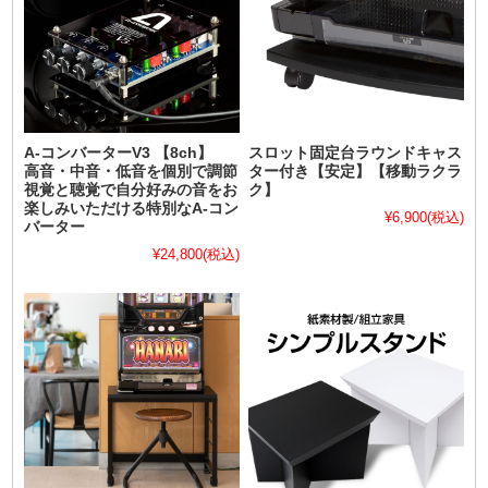
A-コンバーターV3 【8ch】
スロット固定台ラウンドキャス
高音・中音・低音を個別で調節
ター付き【安定】【移動ラクラ
視覚と聴覚で自分好みの音をお
ク】
楽しみいただける特別なA-コン
¥6,900
(税込)
バーター
¥24,800
(税込)