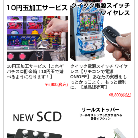
10円玉加工サービス【これぞ
クイック電源スイッチ ワイヤ
パチスロ貯金箱！10円玉で遊
レス【リモコンで電源
べるようになります！】
ON/OFF】 あなたの実機をも
っとかっこよく。もっと便利
¥6,900
(税込)
に。【単品販売可】
¥8,800
(税込)