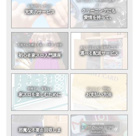
知ってほしい。
A-SLOTの真実（こ
と）
A-SLOTならではの
クリーニングにも
充実のサービス
愛情を持って。
七海さんが教える
楽しい!わかりやす
あなたはどっち?
分割?丸ごと?
い!
選べる
配送サービス
初心者
家スロ入門講座
実機寸法・重量など
クレジット・RPay
家スロを
楽しむために
お支払い方法
A-SLOT ONLINE STORE
邪魔な不要台
回収しま
Android/iOS