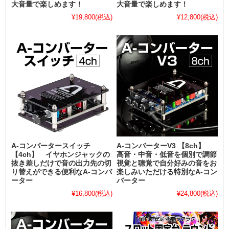
大音量で楽しめます！
大音量で楽しめます！
¥19,800
(税込)
¥12,800
(税込)
A-コンバータースイッチ
A-コンバーターV3 【8ch】
【4ch】 イヤホンジャックの
高音・中音・低音を個別で調節
抜き差しだけで音の出力先の切
視覚と聴覚で自分好みの音をお
り替えができる便利なA-コンバ
楽しみいただける特別なA-コン
ーター
バーター
¥16,800
(税込)
¥24,800
(税込)