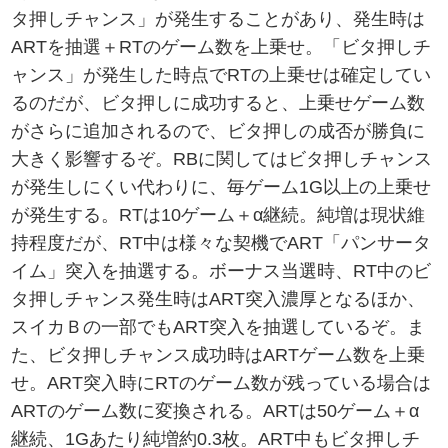
タ押しチャンス」が発生することがあり、発生時は
ARTを抽選＋RTのゲーム数を上乗せ。「ビタ押しチ
ャンス」が発生した時点でRTの上乗せは確定してい
るのだが、ビタ押しに成功すると、上乗せゲーム数
がさらに追加されるので、ビタ押しの成否が勝負に
大きく影響するぞ。RBに関してはビタ押しチャンス
が発生しにくい代わりに、毎ゲーム1G以上の上乗せ
が発生する。RTは10ゲーム＋α継続。純増は現状維
持程度だが、RT中は様々な契機でART「パンサータ
イム」突入を抽選する。ボーナス当選時、RT中のビ
タ押しチャンス発生時はART突入濃厚となるほか、
スイカＢの一部でもART突入を抽選しているぞ。ま
た、ビタ押しチャンス成功時はARTゲーム数を上乗
せ。ART突入時にRTのゲーム数が残っている場合は
ARTのゲーム数に変換される。ARTは50ゲーム＋α
継続、1Gあたり純増約0.3枚。ART中もビタ押しチ