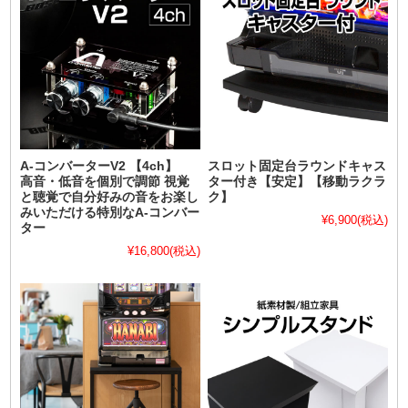
A-コンバーターV2 【4ch】
スロット固定台ラウンドキャス
高音・低音を個別で調節 視覚
ター付き【安定】【移動ラクラ
と聴覚で自分好みの音をお楽し
ク】
みいただける特別なA-コンバー
¥6,900
(税込)
ター
¥16,800
(税込)