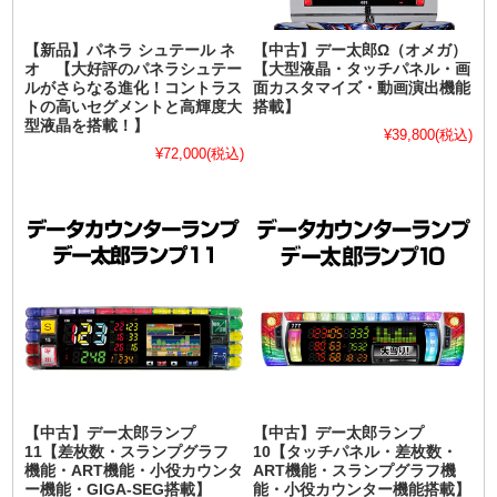
【新品】パネラ シュテール ネ
【中古】デー太郎Ω（オメガ）
オ 【大好評のパネラシュテー
【大型液晶・タッチパネル・画
ルがさらなる進化！コントラス
面カスタマイズ・動画演出機能
トの高いセグメントと高輝度大
搭載】
型液晶を搭載！】
¥39,800
(税込)
¥72,000
(税込)
【中古】デー太郎ランプ
【中古】デー太郎ランプ
11【差枚数・スランプグラフ
10【タッチパネル・差枚数・
機能・ART機能・小役カウンタ
ART機能・スランプグラフ機
ー機能・GIGA-SEG搭載】
能・小役カウンター機能搭載】