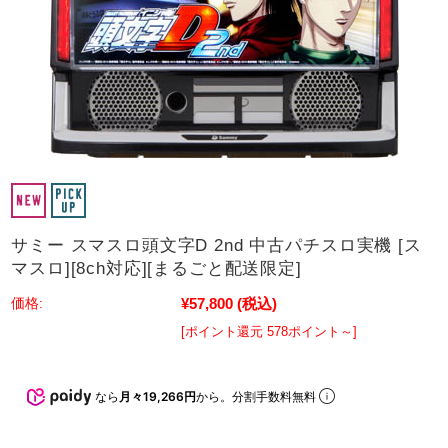
サミー スマスロ頭文字D 2nd 中古パチスロ実機 [ス
マスロ][8ch対応][まるごと配送限定]
¥57,800
(税込)
価格:
[ポイント還元 578ポイント～]
なら
月々19,266円
から。分割手数料無料