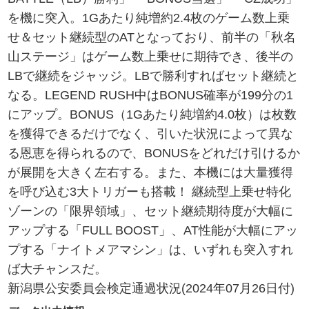
を機に突入。1Gあたり純増約2.4枚のゲーム数上乗
せ＆セット継続型のATとなっており、前半の「秋名
山ステージ」はゲーム数上乗せに期待でき、後半の
LBで継続をジャッジ。LBで勝利すればセット継続と
なる。LEGEND RUSH中はBONUS確率が199分の1
にアップ。BONUS（1Gあたり純増約4.0枚）は枚数
を獲得できるだけでなく、引いた状況によって異な
る恩恵を得られるので、BONUSをどれだけ引けるか
が展開を大きく左右する。また、本機には大量獲得
を呼び込む3大トリガーも搭載！ 継続型上乗せ特化
ゾーンの「限界領域」、セット継続期待度が大幅に
アップする「FULL BOOST」、AT性能が大幅にアッ
プする「ナイトメアマシン」は、いずれも突入すれ
ば大チャンスだ。
新潟県公安委員会検定通過状況(2024年07月26日付)