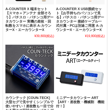
A-COUNTER X 端末セット
A-COUNTER X USB接続セッ
【スマホ＋アンテナ 全部そろ
ト【お手持ちのパソコンで見
う】パチスロ・パチンコ用デー
る】パチスロ・パチンコ用デー
タカウンター 実機の差枚・回
タカウンター 接続ケーブル一
転数をスマホに表示 A-カウン
式付属・PCは別途ご用意 A-カ
ターX・エーカウンターX
ウンターX・エーカウンターX
¥39,800
(税込)
¥19,800
(税込)
カウンテック [COUN-TECK]
ミニデータカウンター ART
大型セグで見やすくシンプルで
【ART・差枚数・機械割 機能
使いやすい！差枚数も一目で分
付！】