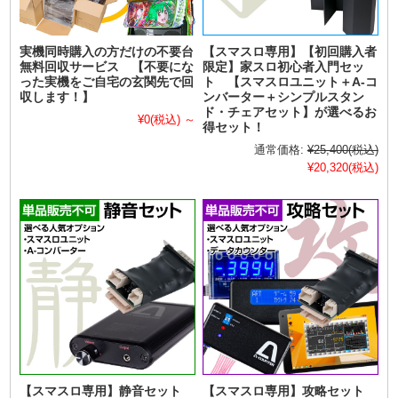
実機同時購入の方だけの不要台
【スマスロ専用】【初回購入者
無料回収サービス 【不要にな
限定】家スロ初心者入門セッ
った実機をご自宅の玄関先で回
ト 【スマスロユニット＋A-コ
収します！】
ンバーター＋シンプルスタン
ド・チェアセット】が選べるお
¥0
(税込)
～
得セット！
通常価格:
¥25,400
(税込)
¥20,320
(税込)
【スマスロ専用】静音セット
【スマスロ専用】攻略セット