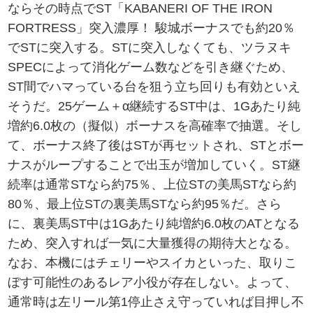
ならその時点でST「KABANERI OF THE IRON
FORTRESS」突入濃厚！ 駿城ボーナスでも約20％
でSTに突入する。STに突入しなくても、ツラヌキ
SPECによって消化ゲーム数などを引き継ぐため、
ST間でハマっている台を狙う立ち回りも有効といえ
そうだ。25ゲーム＋α継続するST中は、1Gあたり純
増約6.0枚の（擬似）ボーナスを高確率で抽選。そし
て、ボーナス終了後はSTが再セットされ、STとボー
ナスがループすることで出玉が増加していく。ST継
続率は通常STなら約75％、上位STの美馬STなら約
80％、最上位STの裏美馬STなら約95％だ。さら
に、裏美馬ST中は1Gあたり純増約6.0枚のATとなる
ため、突入すれば一気に大量獲得の期待大となる。
なお、本機にはチェリーやスイカといった、取りこ
ぼす可能性のあるレア小役が存在しない。よって、
通常時は左リール第1停止さえ守っていれば目押し不