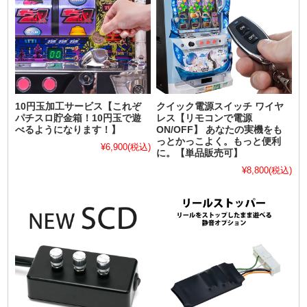
10円玉加工サービス【これぞ
クイック電源スイッチ ワイヤ
パチスロ貯金箱！10円玉で遊
レス【リモコンで電源
べるようになります！】
ON/OFF】 あなたの実機をも
っとかっこよく。もっと便利
¥6,900
(税込)
に。【単品販売可】
¥8,800
(税込)