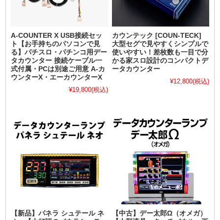
A-COUNTER X USB接続セッ
カウンテック [COUN-TECK]
ト【お手持ちのパソコンで見
大型セグで見やすくシンプルで
る】パチスロ・パチンコ用デー
使いやすい！差枚数も一目で分
タカウンター 接続ケーブル一
かる家スロ設計のコンパクトデ
式付属・PCは別途ご用意 A-カ
ータカウンター
ウンターX・エーカウンターX
¥12,800
(税込)
¥19,800
(税込)
【新品】パネラ シュテール ネ
【中古】デー太郎Ω（オメガ）