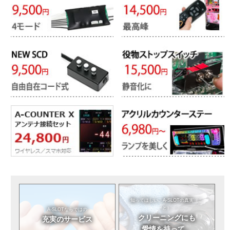
知ってほしい。
A-SLOTの真実（こ
と）
A-SLOTならではの
クリーニングにも
充実のサービス
愛情を持って。