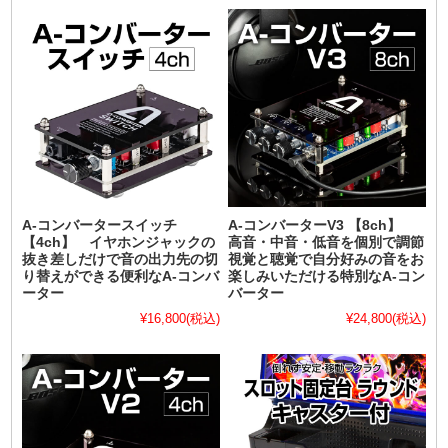
A-コンバータースイッチ
A-コンバーターV3 【8ch】
【4ch】 イヤホンジャックの
高音・中音・低音を個別で調節
抜き差しだけで音の出力先の切
視覚と聴覚で自分好みの音をお
り替えができる便利なA-コンバ
楽しみいただける特別なA-コン
ーター
バーター
¥16,800
(税込)
¥24,800
(税込)