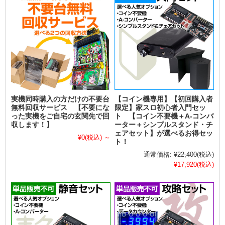
実機同時購入の方だけの不要台
【コイン機専用】【初回購入者
無料回収サービス 【不要にな
限定】家スロ初心者入門セッ
った実機をご自宅の玄関先で回
ト 【コイン不要機＋A-コンバ
収します！】
ーター＋シンプルスタンド・チ
ェアセット】が選べるお得セッ
¥0
(税込)
～
ト！
通常価格:
¥22,400
(税込)
¥17,920
(税込)