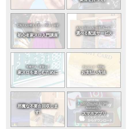
七海さんが教える
楽しい!わかりやす
あなたはどっち?
分割?丸ごと?
い!
選べる
配送サービス
初心者
家スロ入門講座
実機寸法・重量など
クレジット・RPay
家スロを
楽しむために
お支払い方法
A-SLOT ONLINE STORE
邪魔な不要台
回収しま
Android/iOS
す!
スマホアプリ