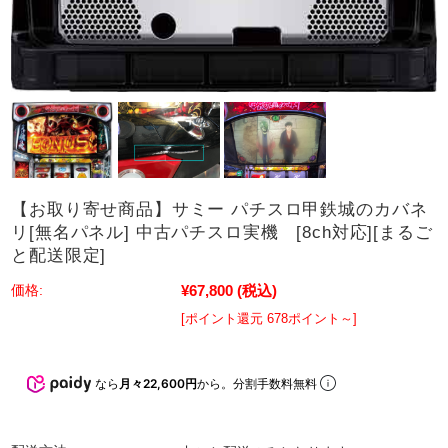
【お取り寄せ商品】サミー パチスロ甲鉄城のカバネ
リ[無名パネル] 中古パチスロ実機 [8ch対応][まるご
と配送限定]
¥67,800
(税込)
価格:
[ポイント還元 678ポイント～]
なら
月々22,600円
から。分割手数料無料