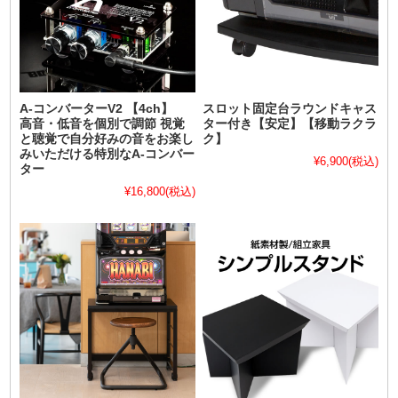
A-コンバーターV2 【4ch】
スロット固定台ラウンドキャス
高音・低音を個別で調節 視覚
ター付き【安定】【移動ラクラ
と聴覚で自分好みの音をお楽し
ク】
みいただける特別なA-コンバー
¥6,900
(税込)
ター
¥16,800
(税込)