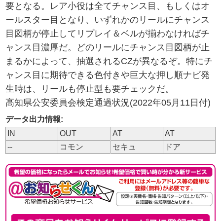
要となる。レア小役は全てチャンス目、もしくはオ
ールスター目となり、いずれかのリールにチャンス
目図柄が停止してリプレイ＆ベルが揃わなければチ
ャンス目濃厚だ。どのリールにチャンス目図柄が止
まるかによって、抽選されるCZが異なるぞ。特にチ
ャンス目に期待できる色付きや巨大な押し順ナビ発
生時は、リールも停止型も要チェックだ。
高知県公安委員会検定通過状況(2022年05月11日付)
データ出力情報:
IN
OUT
AT
AT
--
コモン
セキュ
ドア