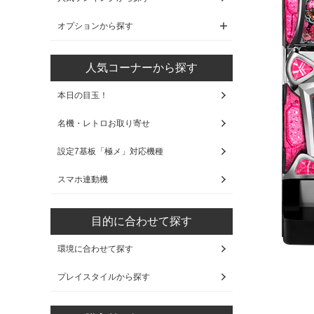
オプションから探す
人気コーナーから探す
本日の目玉！
名機・レトロお取り寄せ
設定7基板「極メ」対応機種
スマホ連動機
目的に合わせて探す
環境に合わせて探す
プレイスタイルから探す