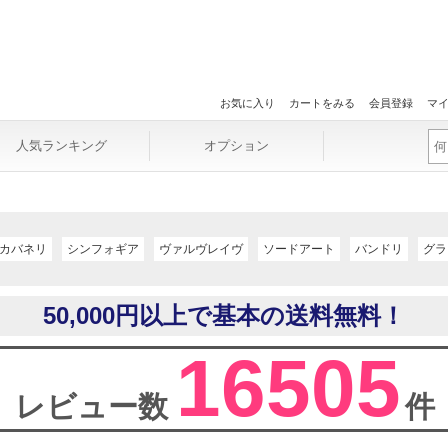
お気に入り
カートをみる
会員登録
マ
人気ランキング
オプション
カバネリ
シンフォギア
ヴァルヴレイヴ
ソードアート
バンドリ
グラ
50,000円以上で基本の送料無料！
16505
レビュー数
件