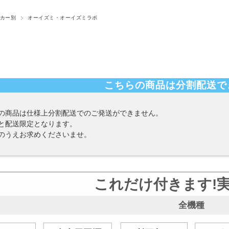
カー別
オーイズミ・オーイズミラボ
こちらの商品は分割配送で
の商品は仕様上分割配送でのご発送ができません。
と配送限定となります。
のうえお求めくださいませ。
これだけ付きます!
全機種