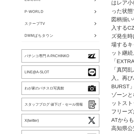
はレア小
った状態
P-WORLD
図柄揃い
スクープTV
入するC
ズ発生時
DMMぱちタウン
場するキ
ット継続
パチンコ専門 A-PACHINKO
「EXT
「真閃乱
LINE@A-SLOT
入。再び
BURS
わが家のパチスロ写真館
ゾーンと
ットスト
スタッフブログ 値下げ・セール情報
フリーズ
ATから
X(twitter)
高知県公安