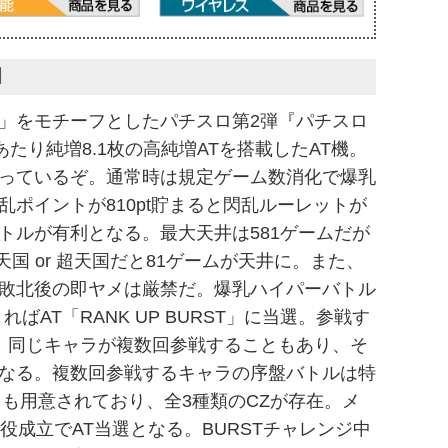
】
」をモチーフとしたパチスロ第2弾『パチスロ
あたり純増8.1枚の高純増ATを搭載したAT機。
っているぞ。通常時は規定ゲーム数消化で爆乳
ポイントが810pt貯まると閃乱ルーレットが
トルが有利となる。最大天井は581ゲームだが
国 or 超天国だと81ゲームが天井に。また、
敗北後の即ヤメは厳禁だ。爆乳ハイパーバトル
AT「RANK UP BURST」に当選。参戦す
、同じキャラが複数回参戦することもあり、そ
なる。複数回参戦するキャラの序盤バトルは特
も用意されており、全3種類のCZが存在。メ
小役成立でAT当選となる。BURSTチャレンジ中