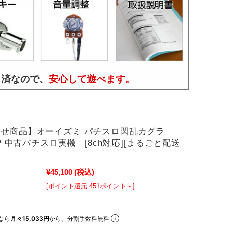
ス済なので、
安心して遊べます。
せ商品】オーイズミ パチスロ閃乱カグラ
UP 中古パチスロ実機 [8ch対応][まるごと配送
¥45,100
(税込)
[ポイント還元 451ポイント～]
なら
月々15,033円
から。分割手数料無料