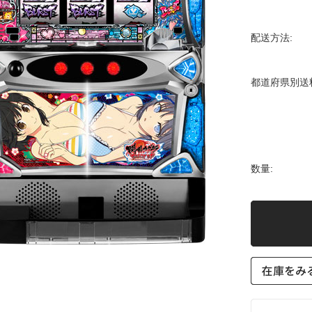
配送方法:
都道府県別送
数量: