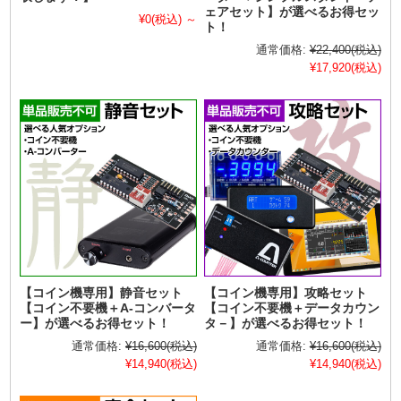
ェアセット】が選べるお得セッ
¥0
(税込)
～
ト！
通常価格:
¥22,400
(税込)
¥17,920
(税込)
【コイン機専用】静音セット
【コイン機専用】攻略セット
【コイン不要機＋A-コンバータ
【コイン不要機＋データカウン
ー】が選べるお得セット！
タ－】が選べるお得セット！
通常価格:
¥16,600
(税込)
通常価格:
¥16,600
(税込)
¥14,940
(税込)
¥14,940
(税込)