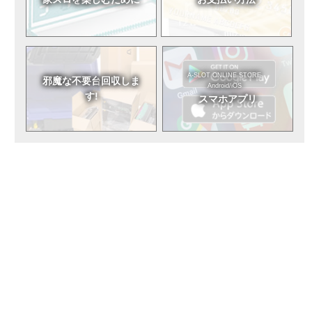
A-SLOT ONLINE STORE
邪魔な不要台
回収しま
Android/iOS
す!
スマホアプリ