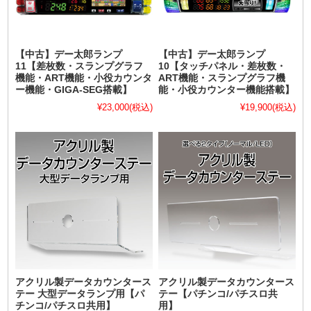
【中古】デー太郎ランプ
【中古】デー太郎ランプ
11【差枚数・スランプグラフ
10【タッチパネル・差枚数・
機能・ART機能・小役カウンタ
ART機能・スランプグラフ機
ー機能・GIGA-SEG搭載】
能・小役カウンター機能搭載】
¥23,000
(税込)
¥19,900
(税込)
アクリル製データカウンタース
アクリル製データカウンタース
テー 大型データランプ用【パ
テー【パチンコ/パチスロ共
チンコ/パチスロ共用】
用】