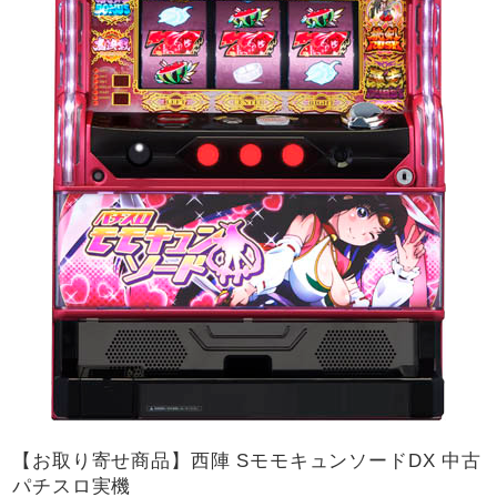
【お取り寄せ商品】西陣 SモモキュンソードDX 中古
パチスロ実機