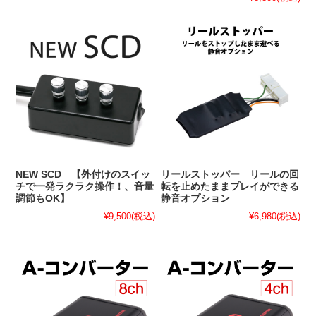
NEW SCD 【外付けのスイッ
リールストッパー リールの回
チで一発ラクラク操作！、音量
転を止めたままプレイができる
調節もOK】
静音オプション
¥9,500
(税込)
¥6,980
(税込)