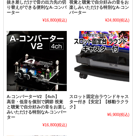
抜き差しだけで音の出力先の切
視覚と聴覚で自分好みの音をお
り替えができる便利なA-コンバ
楽しみいただける特別なA-コン
ーター
バーター
¥16,800
(税込)
¥24,800
(税込)
A-コンバーターV2 【4ch】
スロット固定台ラウンドキャス
高音・低音を個別で調節 視覚
ター付き【安定】【移動ラクラ
と聴覚で自分好みの音をお楽し
ク】
みいただける特別なA-コンバー
¥6,900
(税込)
ター
¥16,800
(税込)