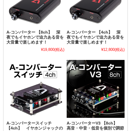
A-コンバーター 【8ch】 深
A-コンバーター 【4ch】 深
夜でもイヤホンで迫力ある音を
夜でもイヤホンで迫力ある音を
大音量で楽しめます！
大音量で楽しめます！
¥19,800
(税込)
¥12,800
(税込)
A-コンバータースイッチ
A-コンバーターV3 【8ch】
【4ch】 イヤホンジャックの
高音・中音・低音を個別で調節