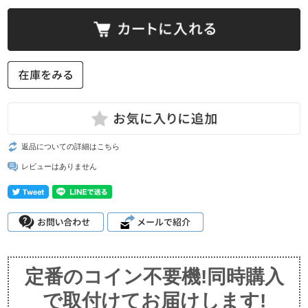
返品についての詳細はこちら
レビューはありません
定番のコイン不要機!同時購入
で取付けてお届けします!