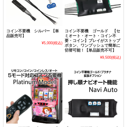
コイン不要機 シルバー 【単
コイン不要機 ゴールド 【セ
品販売可】
ミオート・オート・コイン不
要・コイン】プレイがストップ
¥5,000
(税込)
ボタン、ワンプッシュで簡単に
切替可能！【単品販売不可】
¥9,500
(税込)