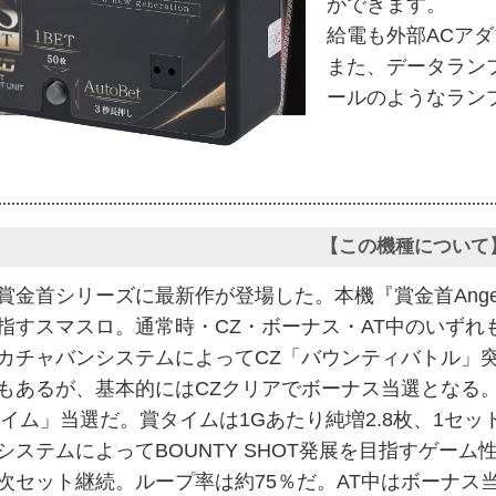
ができます。
給電も外部ACア
また、データラン
ールのようなラン
【この機種について
賞金首シリーズに最新作が登場した。本機『賞金首Ang
指すスマスロ。通常時・CZ・ボーナス・AT中のいず
カチャバンシステムによってCZ「バウンティバトル」
もあるが、基本的にはCZクリアでボーナス当選となる。
タイム」当選だ。賞タイムは1Gあたり純増2.8枚、1セッ
システムによってBOUNTY SHOT発展を目指すゲーム性
次セット継続。ループ率は約75％だ。AT中はボーナス当選