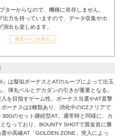
ダプターからなので、機種に依存しません。
プ出力を持っていますので、データ収集やホ
プ演出も楽しめます。
販売ページを見る
】
el』は擬似ボーナスとATのループによって出玉
れも、弾丸ベルとデカダンの引きが重要となる。
突入を目指すゲーム性。ボーナス当選やAT直撃
ボーナスは2種類あり、消化中のCZクリアで
ト30Gのセット継続型AT。通常時と同様に、カ
となっており、BOUNTY SHOTで賞金首に勝
や高確AT「GOLDEN ZONE」突入によっ