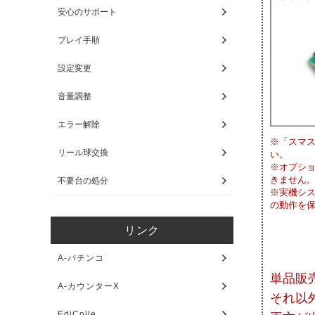
安心のサポート
プレイ手順
設定変更
音量調整
エラー解除
※「スマ
リール球交換
い。
※オプシ
きません
不要台の処分
※実機シ
の動作を
リンク
A-パチンコ
単品販
A-カウンターX
それ以
EdiColle