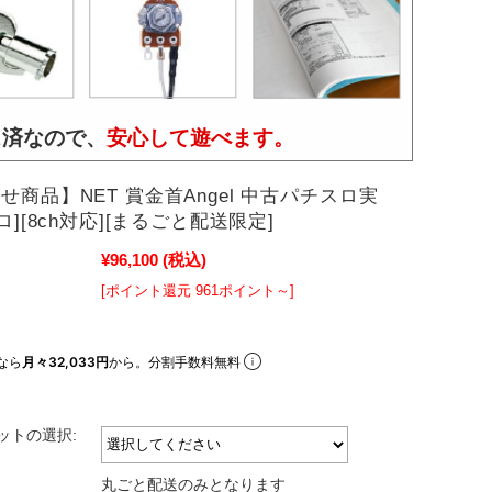
ス済なので、
安心して遊べます。
せ商品】NET 賞金首Angel 中古パチスロ実
ロ][8ch対応][まるごと配送限定]
¥96,100
(税込)
[ポイント還元 961ポイント～]
なら
月々32,033円
から。分割手数料無料
ットの選択:
丸ごと配送のみとなります