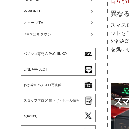
両方が
P-WORLD
異な
スクープTV
スマス
ットを
DMMぱちタウン
外部A
を気に
パチンコ専門 A-PACHINKO
LINE@A-SLOT
わが家のパチスロ写真館
スタッフブログ 値下げ・セール情報
X(twitter)