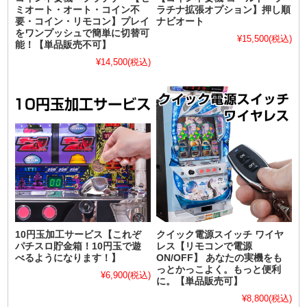
ミオート・オート・コイン不
ラチナ拡張オプション】押し順
要・コイン・リモコン】プレイ
ナビオート
をワンプッシュで簡単に切替可
¥15,500
(税込)
能！【単品販売不可】
¥14,500
(税込)
10円玉加工サービス【これぞ
クイック電源スイッチ ワイヤ
パチスロ貯金箱！10円玉で遊
レス【リモコンで電源
べるようになります！】
ON/OFF】 あなたの実機をも
っとかっこよく。もっと便利
¥6,900
(税込)
に。【単品販売可】
¥8,800
(税込)