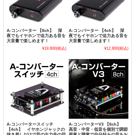
A-コンバーター 【8ch】 深
A-コンバーター 【4ch】 深
夜でもイヤホンで迫力ある音を
夜でもイヤホンで迫力ある音を
大音量で楽しめます！
大音量で楽しめます！
¥19,800
(税込)
¥12,800
(税込)
A-コンバータースイッチ
A-コンバーターV3 【8ch】
【4ch】 イヤホンジャックの
高音・中音・低音を個別で調節
抜き差しだけで音の出力先の切
視覚と聴覚で自分好みの音をお