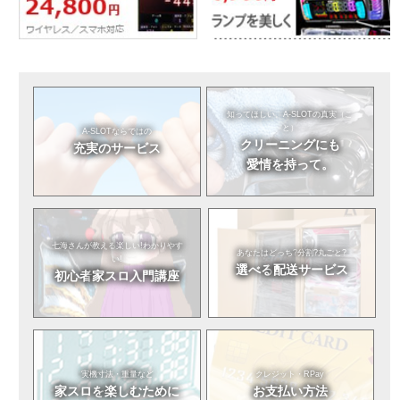
知ってほしい。
A-SLOTの真実（こ
と）
A-SLOTならではの
クリーニングにも
充実のサービス
愛情を持って。
七海さんが教える
楽しい!わかりやす
あなたはどっち?
分割?丸ごと?
い!
選べる
配送サービス
初心者
家スロ入門講座
実機寸法・重量など
クレジット・RPay
家スロを
楽しむために
お支払い方法