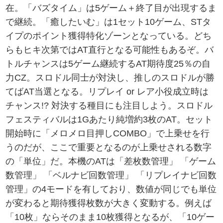
在。「バズタイム」は5ゲーム＋終了目が出現するま
で継続。「癒したいむ」は1セット10ゲーム、STタ
イプのポイント獲得特化ゾーンとなっている。どち
らもヒキ次第ではAT直行となる可能性もあるぞ。バ
トルチャンスは5ゲーム継続するAT期待度25％の自
力CZ。スロドル同士が対決し、推しのスロドルが勝
てばAT当選となる。リプレイ or レア小役成立時は
チャンス!? 対決する種目にも注目しよう。スロドル
フェスティバルは1Gあたり純増約3枚のAT。セット
開始時に「メロメロ目押しCOMBO」で上乗せを行
うのだが、ここで重要となるのが上乗せされる数字
の「単位」だ。本機のATは「差枚数管理」 「ゲーム
数管理」 「ベルナビ回数管理」 「リプレイナビ回数
管理」の4モードを有しており、数値が同じでも単位
が変わると期待獲得枚数が大きく変動する。例えば
「10枚」ならそのまま10枚獲得となるが、「10ゲー