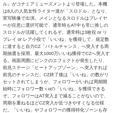
ル』がコナミアミューズメントより登場した。本機
は8人の人気女性ライター達が「スロドル」となり、
実写映像で出演。メインとなるスロドルはプレイヤ
ーが任意に選択可能で、通常時もAT中も常に推しの
スロドルが活躍してくれるぞ。通常時は3枚役 or リ
プレイ or レア小役で「いいね」を獲得して、規定数
に達すると自力CZ「バトルチャンス」へ突入する周
期抽選を採用。最大1000万いいね獲得でCZへ突入す
る。画面周囲にピンクのエフェクトが発生したり、
前兆ステージ「ヒートアップゾーン」へ突入すれば
前兆のチャンスだ。CZ終了後は「いいね」の数がリ
セットされてしまうが、フォロワーがいれば周期開
始時にフォロワー数＋αの「いいね」を獲得できる
ぞ。フォロワーはAT突入まで減ることがないので、
周期を重ねるほどCZ突入が近づきやすくなる仕様
だ。「いいね」やフォロワーの獲得特化ゾーンも存