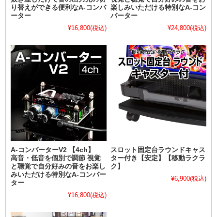
り替えができる便利なA-コンバ
楽しみいただける特別なA-コン
ーター
バーター
¥16,800
(税込)
¥24,800
(税込)
A-コンバーターV2 【4ch】
スロット固定台ラウンドキャス
高音・低音を個別で調節 視覚
ター付き【安定】【移動ラクラ
と聴覚で自分好みの音をお楽し
ク】
みいただける特別なA-コンバー
¥6,900
(税込)
ター
¥16,800
(税込)