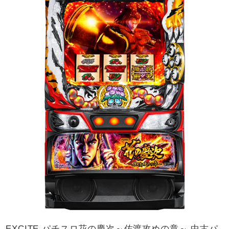
EXCITE パチスロ花の慶次～佐渡攻めの章～ 中古パ