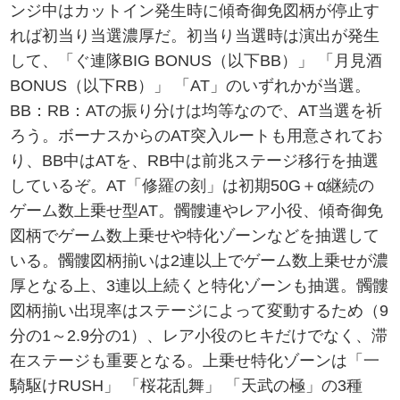
ンジ中はカットイン発生時に傾奇御免図柄が停止す
れば初当り当選濃厚だ。初当り当選時は演出が発生
して、「ぐ連隊BIG BONUS（以下BB）」 「月見酒
BONUS（以下RB）」 「AT」のいずれかが当選。
BB：RB：ATの振り分けは均等なので、AT当選を祈
ろう。ボーナスからのAT突入ルートも用意されてお
り、BB中はATを、RB中は前兆ステージ移行を抽選
しているぞ。AT「修羅の刻」は初期50G＋α継続の
ゲーム数上乗せ型AT。髑髏連やレア小役、傾奇御免
図柄でゲーム数上乗せや特化ゾーンなどを抽選して
いる。髑髏図柄揃いは2連以上でゲーム数上乗せが濃
厚となる上、3連以上続くと特化ゾーンも抽選。髑髏
図柄揃い出現率はステージによって変動するため（9
分の1～2.9分の1）、レア小役のヒキだけでなく、滞
在ステージも重要となる。上乗せ特化ゾーンは「一
騎駆けRUSH」 「桜花乱舞」 「天武の極」の3種