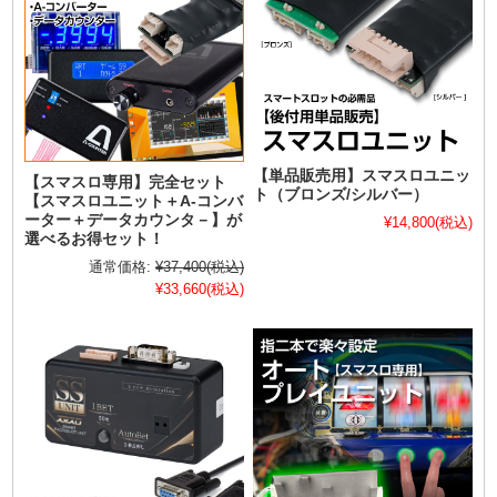
【単品販売用】スマスロユニッ
【スマスロ専用】完全セット
ト（ブロンズ/シルバー）
【スマスロユニット＋A-コンバ
ーター＋データカウンタ－】が
¥14,800
(税込)
選べるお得セット！
通常価格:
¥37,400
(税込)
¥33,660
(税込)