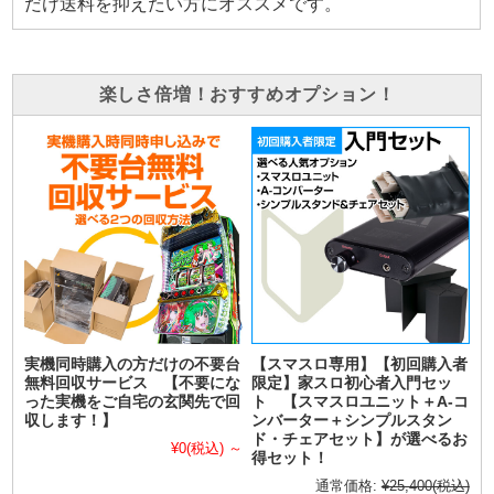
だけ送料を抑えたい方にオススメです。
楽しさ倍増！おすすめオプション！
実機同時購入の方だけの不要台
【スマスロ専用】【初回購入者
無料回収サービス 【不要にな
限定】家スロ初心者入門セッ
った実機をご自宅の玄関先で回
ト 【スマスロユニット＋A-コ
収します！】
ンバーター＋シンプルスタン
ド・チェアセット】が選べるお
¥0
(税込)
～
得セット！
通常価格:
¥25,400
(税込)