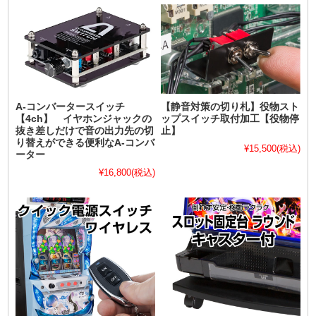
A-コンバータースイッチ
【静音対策の切り札】役物スト
【4ch】 イヤホンジャックの
ップスイッチ取付加工【役物停
抜き差しだけで音の出力先の切
止】
り替えができる便利なA-コンバ
¥15,500
(税込)
ーター
¥16,800
(税込)