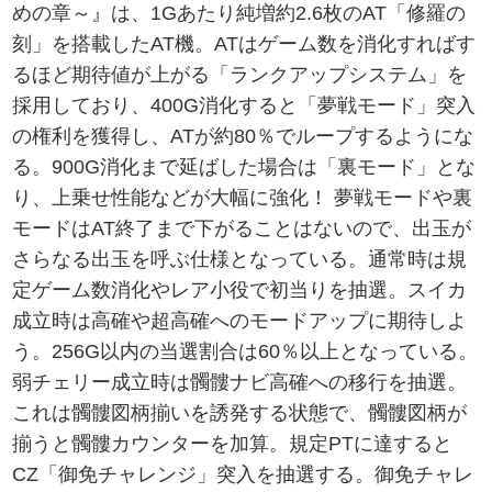
めの章～』は、1Gあたり純増約2.6枚のAT「修羅の
刻」を搭載したAT機。ATはゲーム数を消化すればす
るほど期待値が上がる「ランクアップシステム」を
採用しており、400G消化すると「夢戦モード」突入
の権利を獲得し、ATが約80％でループするようにな
る。900G消化まで延ばした場合は「裏モード」とな
り、上乗せ性能などが大幅に強化！ 夢戦モードや裏
モードはAT終了まで下がることはないので、出玉が
さらなる出玉を呼ぶ仕様となっている。通常時は規
定ゲーム数消化やレア小役で初当りを抽選。スイカ
成立時は高確や超高確へのモードアップに期待しよ
う。256G以内の当選割合は60％以上となっている。
弱チェリー成立時は髑髏ナビ高確への移行を抽選。
これは髑髏図柄揃いを誘発する状態で、髑髏図柄が
揃うと髑髏カウンターを加算。規定PTに達すると
CZ「御免チャレンジ」突入を抽選する。御免チャレ