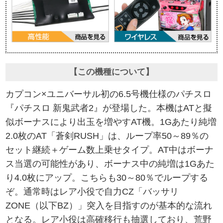
【この機種について】
カプコン×ユニバーサル初の6.5号機仕様のパチスロ
『パチスロ 新鬼武者2』が登場した。本機はATと擬
似ボーナスにより出玉を増やすAT機。1Gあたり純増
2.0枚のAT「蒼剣RUSH」は、ループ率50～89％の
セット継続＋ゲーム数上乗せタイプ。AT中はボーナ
ス当選の可能性があり、ボーナス中の純増は1Gあた
り4.0枚にアップ。こちらも30～80％でループする
ぞ。通常時はレア小役で自力CZ「バッサリ
ZONE（以下BZ）」突入を目指すのが基本的な流れ
となる。レア小役は高確移行も抽選しており、荒野