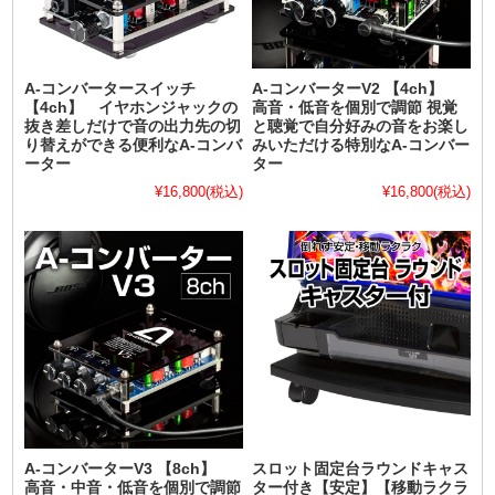
A-コンバータースイッチ
A-コンバーターV2 【4ch】
【4ch】 イヤホンジャックの
高音・低音を個別で調節 視覚
抜き差しだけで音の出力先の切
と聴覚で自分好みの音をお楽し
り替えができる便利なA-コンバ
みいただける特別なA-コンバー
ーター
ター
¥16,800
(税込)
¥16,800
(税込)
A-コンバーターV3 【8ch】
スロット固定台ラウンドキャス
高音・中音・低音を個別で調節
ター付き【安定】【移動ラクラ