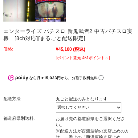
エンターライズ パチスロ 新鬼武者2 中古パチスロ実
機 [8ch対応][まるごと配送限定]
¥45,100
(税込)
価格:
[ポイント還元 451ポイント～]
なら
月々15,033円
から。分割手数料無料
配送方法:
丸ごと配送のみとなります
都道府県別送料:
お届け先の都道府県をご選択くださ
い。
※配送方法が西濃運輸の支店止めの方
は、一番上の「西濃運輸支店止め