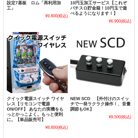
設定7基板 ロム「再利用加
10円玉加工サービス【これぞ
工」
パチスロ貯金箱！10円玉で遊
べるようになります！】
¥9,800
(税込)
¥6,900
(税込)
クイック電源スイッチ ワイヤ
NEW SCD 【外付けのスイッ
レス【リモコンで電源
チで一発ラクラク操作！、音量
ON/OFF】 あなたの実機をも
調節もOK】
っとかっこよく。もっと便利
¥9,500
(税込)
に。【単品販売可】
¥8,800
(税込)