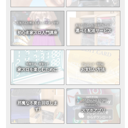
七海さんが教える
楽しい!わかりやす
あなたはどっち?
分割?丸ごと?
い!
選べる
配送サービス
初心者
家スロ入門講座
実機寸法・重量など
クレジット・RPay
家スロを
楽しむために
お支払い方法
A-SLOT ONLINE STORE
邪魔な不要台
回収しま
Android/iOS
す!
スマホアプリ