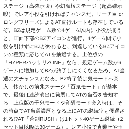
ステージ（高確示唆）や幻魔桜ステージ（超高確示
唆）でレア小役を引ければチャンスだ。リーチ目 or
ロングフリーズによるAT直行ルートも存在している
ぞ。BZは規定ゲーム数の4ゲーム以内に小役が揃う
と、画面下部のBZアイコンが進行。4ゲーム間で小
役を引けずにBZが終わると、到達しているBZアイコ
ンの種類に応じてATを抽選する。上位版の
「HYPERバッサリZONE」なら、規定ゲーム数が6
ゲームに増加してBZが終了しにくくなるため、AT当
選の大チャンスとなる。BZ終了後は鬼モードへ突
入。懐かしの前兆ステージ「百鬼モード」が基本
で、最後は連続演出に発展してATの当否を告知す
る。上位版の千鬼モードや覚醒モード突入時は、そ
の時点でAT当選濃厚となる上にATの継続率も優遇さ
れる!?AT「蒼剣RUSH」は1セット40ゲーム継続（2
セット目以降は30ゲーム）。レア小役で直乗せや玉