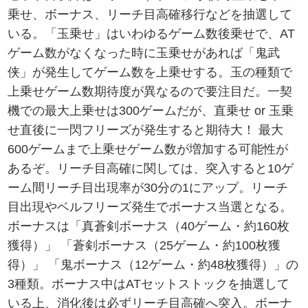
乗せ、ボーナス、リーチ目高確移行などを抽選して
いる。「玉乗せ」はいわゆるゲーム数後乗せで、AT
ゲーム数がなくなった時に玉乗せがあれば「鬼武
侠」が発生してゲーム数を上乗せする。玉の種類で
上乗せゲーム数期待度が異なるので要注目だ。一契
機での最大上乗せは300ゲームだが、直乗せ or 玉乗
せ直後に一閃フリーズが発生すると期待大！ 最大
600ゲームまで上乗せゲーム数が増加する可能性が
あるぞ。リーチ目高確に関しては、突入すると10ゲ
ーム間リーチ目出現率が30分の1にアップ。リーチ
目出現やベルフリーズ発生でボーナス当選となる。
ボーナスは「真蒼剣ボーナス（40ゲーム・約160枚
獲得）」 「蒼剣ボーナス（25ゲーム・約100枚獲
得）」 「鬼ボーナス（12ゲーム・約48枚獲得）」の
3種類。ボーナス中はATセットストックを抽選して
いる上、消化後は必ずリーチ目高確へ突入。ボーナ