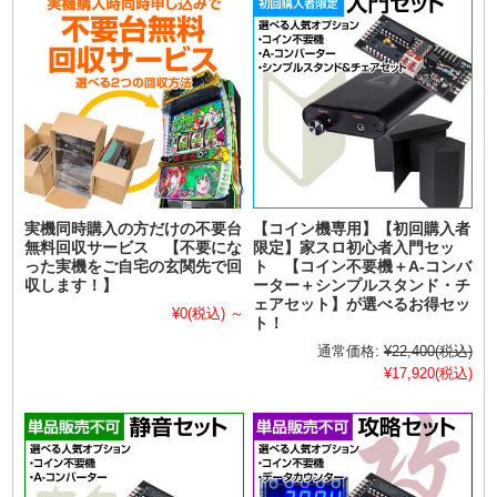
実機同時購入の方だけの不要台
【コイン機専用】【初回購入者
無料回収サービス 【不要にな
限定】家スロ初心者入門セッ
った実機をご自宅の玄関先で回
ト 【コイン不要機＋A-コンバ
収します！】
ーター＋シンプルスタンド・チ
ェアセット】が選べるお得セッ
¥0
(税込)
～
ト！
通常価格:
¥22,400
(税込)
¥17,920
(税込)