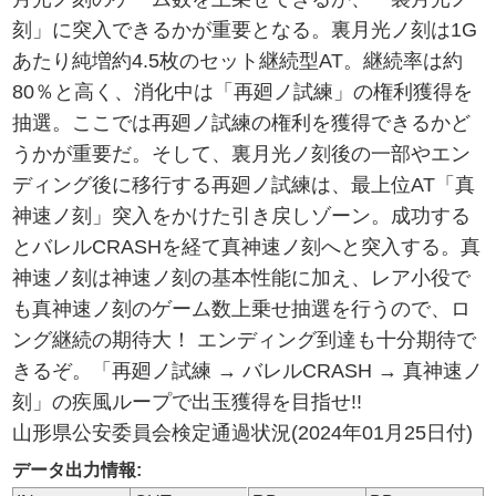
刻」に突入できるかが重要となる。裏月光ノ刻は1G
あたり純増約4.5枚のセット継続型AT。継続率は約
80％と高く、消化中は「再廻ノ試練」の権利獲得を
抽選。ここでは再廻ノ試練の権利を獲得できるかど
うかが重要だ。そして、裏月光ノ刻後の一部やエン
ディング後に移行する再廻ノ試練は、最上位AT「真
神速ノ刻」突入をかけた引き戻しゾーン。成功する
とバレルCRASHを経て真神速ノ刻へと突入する。真
神速ノ刻は神速ノ刻の基本性能に加え、レア小役で
も真神速ノ刻のゲーム数上乗せ抽選を行うので、ロ
ング継続の期待大！ エンディング到達も十分期待で
きるぞ。「再廻ノ試練 → バレルCRASH → 真神速ノ
刻」の疾風ループで出玉獲得を目指せ!!
山形県公安委員会検定通過状況(2024年01月25日付)
データ出力情報: