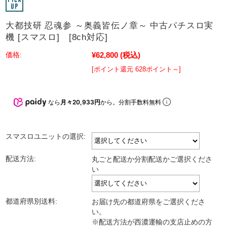
大都技研 忍魂参 ～奥義皆伝ノ章～ 中古パチスロ実
機 [スマスロ] [8ch対応]
¥62,800
(税込)
価格:
[ポイント還元 628ポイント～]
なら
月々20,933円
から。分割手数料無料
スマスロユニットの選択:
配送方法:
丸ごと配送か分割配送かご選択くださ
い
都道府県別送料:
お届け先の都道府県をご選択くださ
い。
※配送方法が西濃運輸の支店止めの方