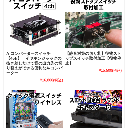
A-コンバータースイッチ
【静音対策の切り札】役物スト
【4ch】 イヤホンジャックの
ップスイッチ取付加工【役物停
抜き差しだけで音の出力先の切
止】
り替えができる便利なA-コンバ
¥15,500
(税込)
ーター
¥16,800
(税込)