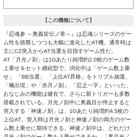
【この機種について】
『忍魂参 ～奥義皆伝ノ章～』は忍魂シリーズのゲー
ム性を踏襲しつつも大幅に進化したAT機。通常時は
主にCZ突入からAT当選を目指すゲーム性だ。
AT「月光ノ刻」は1Gあたり純増約2.0枚のゲーム数
上乗せ＆セット継続型で、消化中は「ゲーム数上乗
せ」 「BB当選」 「上位AT昇格」をトリプル抽選。
「楓出現」や「赤月ノ刻」 「忍之一字」といった、
おなじみの機能は健在で、さらに新トリガーも多数
搭載されている。月光ノ刻中に奥義目が停止すると
突入する「神速ノ刻」は、1Gあたり純増約4.5枚の
上位AT。突入時は月光ノ刻と神速ノ刻の両方のゲー
ム数上乗せに期待できる。神速ノ刻中は、どれだけ
月光ノ刻のゲーム数を上乗せできるか、「裏月光ノ