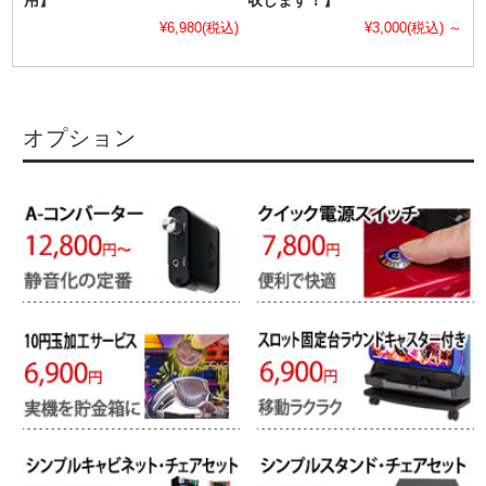
用】
収します！】
¥6,980
(税込)
¥3,000
(税込)
～
オプション