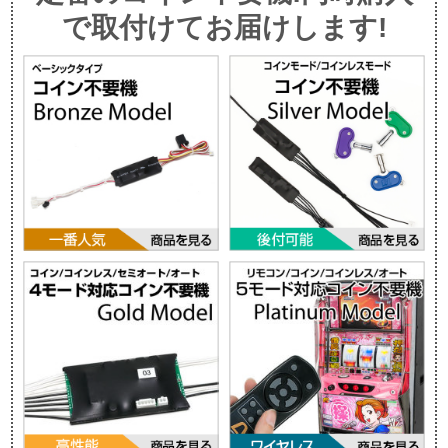
で取付けてお届けします!