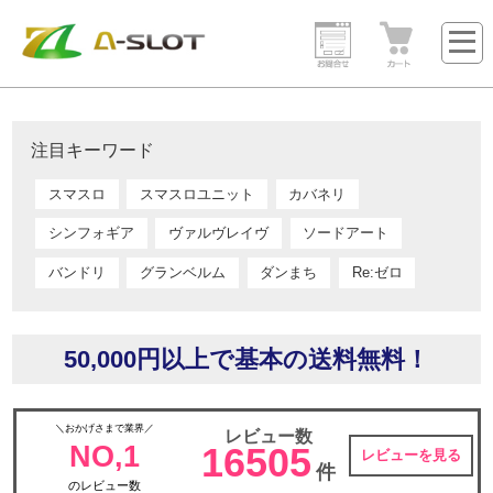
注目キーワード
スマスロ
スマスロユニット
カバネリ
シンフォギア
ヴァルヴレイヴ
ソードアート
バンドリ
グランベルム
ダンまち
Re:ゼロ
50,000円以上で基本の送料無料！
＼おかげさまで業界／
レビュー数
NO,1
16505
レビューを見る
件
のレビュー数