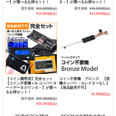
ー】が選べるお得セット！
タ－】が選べるお得セット！
通常価格:
¥16,600
(税込)
通常価格:
¥16,600
(税込)
¥14,940
(税込)
¥14,940
(税込)
【コイン機専用】完全セット
コイン不要機 ブロンズ 【実
【コイン不要機＋A-コンバータ
機ホッパー・セレクターなし】
ー＋データカウンタ－】が選べ
【単品販売不可】
るお得セット！
¥3,800
(税込)
通常価格:
¥29,400
(税込)
¥26,460
(税込)