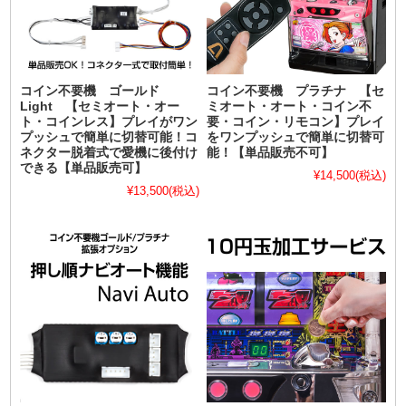
コイン不要機 ゴールド
コイン不要機 プラチナ 【セ
Light 【セミオート・オー
ミオート・オート・コイン不
ト・コインレス】プレイがワン
要・コイン・リモコン】プレイ
プッシュで簡単に切替可能！コ
をワンプッシュで簡単に切替可
ネクター脱着式で愛機に後付け
能！【単品販売不可】
できる【単品販売可】
¥14,500
(税込)
¥13,500
(税込)