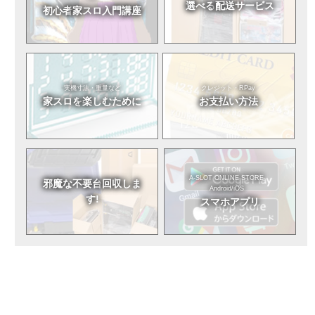
選べる
配送サービス
初心者
家スロ入門講座
実機寸法・重量など
クレジット・RPay
家スロを
楽しむために
お支払い方法
A-SLOT ONLINE STORE
邪魔な不要台
回収しま
Android/iOS
す!
スマホアプリ