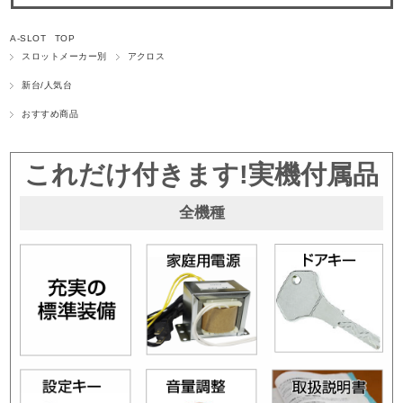
A-SLOT TOP
スロットメーカー別
アクロス
新台/人気台
おすすめ商品
これだけ付きます!実機付属品
全機種