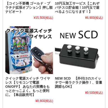
【コイン不要機 ゴールド・プ
10円玉加工サービス【これぞ
ラチナ拡張オプション】押し順
パチスロ貯金箱！10円玉で遊
ナビオート
べるようになります！】
¥15,500
(税込)
¥6,900
(税込)
クイック電源スイッチ ワイヤ
NEW SCD 【外付けのスイッ
レス【リモコンで電源
チで一発ラクラク操作！、音量
ON/OFF】 あなたの実機をも
調節もOK】
っとかっこよく。もっと便利
¥9,500
(税込)
に。【単品販売可】
¥8,800
(税込)