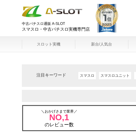
中古パチスロ通販 A-SLOT
スマスロ・中古パチスロ実機専門店
スロット実機
新台/人気台
注目キーワード
スマスロ
スマスロユニット
＼おかげさまで業界／
NO,1
のレビュー数