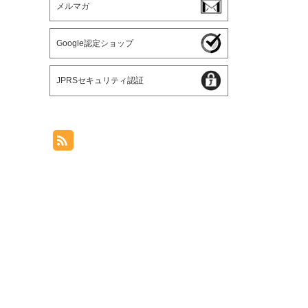
メルマガ
Google認定ショップ
JPRSセキュリティ認証