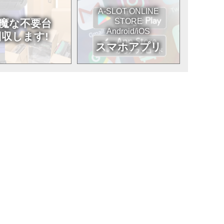
A-SLOT ONLINE
STORE
魔な不要台
Android/iOS
回収します!
スマホアプリ