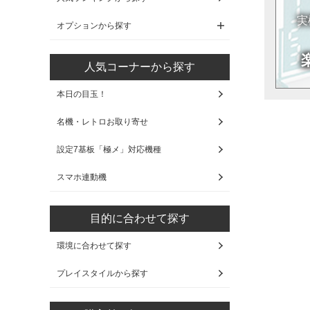
実
オプションから探す
人気コーナーから探す
本日の目玉！
名機・レトロお取り寄せ
設定7基板「極メ」対応機種
スマホ連動機
目的に合わせて探す
環境に合わせて探す
プレイスタイルから探す