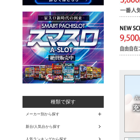
A
種類で探す
充
メーカー別から探す
新台/人気台から探す
人気ランキングから探す