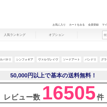
お気に入り
カートをみる
会員登録
マ
人気ランキング
オプション
カバネリ
シンフォギア
ヴァルヴレイヴ
ソードアート
バンドリ
グラ
50,000円以上で基本の送料無料！
16505
レビュー数
件