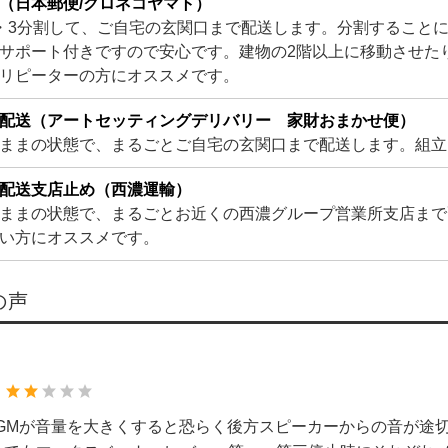
（日本郵便/クロネコヤマト）
・3分割して、ご自宅の玄関口まで配送します。分割すること
サポート付きですので安心です。建物の2階以上に移動させた
リピーターの方にオススメです。
配送（アートセッティングデリバリー 家財おまかせ便）
ままの状態で、まるごとご自宅の玄関口まで配送します。組立
配送支店止め（西濃運輸）
ままの状態で、まるごとお近くの西濃グループ営業所支店まで
い方にオススメです。
の声
：
BGMが音量を大きくすると恐らく後方スピーカーからの音が途