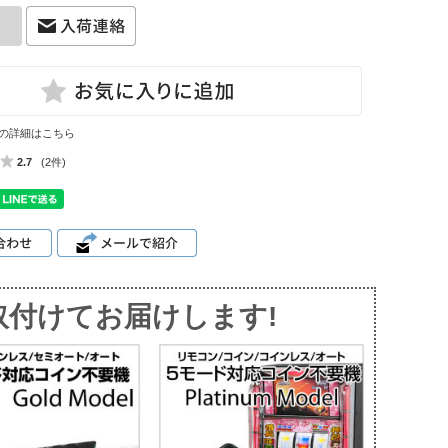
の詳細はこちら
2.7
(2件)
取付けてお届けします!