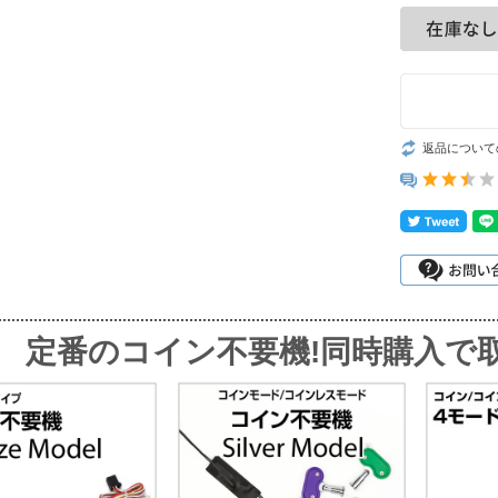
返品について
定番のコイン不要機!同時購入で