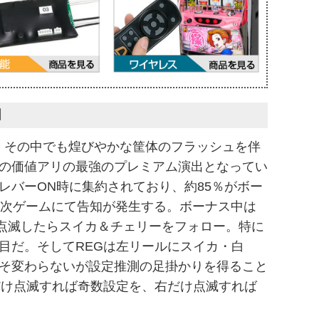
】
。その中でも煌びやかな筐体のフラッシュを伴
の価値アリの最強のプレミアム演出となってい
レバーON時に集約されており、約85％がボー
が次ゲームにて告知が発生する。ボーナス中は
く点滅したらスイカ＆チェリーをフォロー。特に
目だ。そしてREGは左リールにスイカ・白
そ変わらないが設定推測の足掛かりを得ること
だけ点滅すれば奇数設定を、右だけ点滅すれば