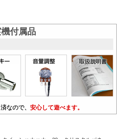
実機付属品
ス済なので、
安心して遊べます。