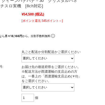
 クイーンハナハナ－30 クリスタルパネ
チスロ実機 [8ch対応]
¥54,500
(税込)
[ポイント還元 545ポイント～]
なら
月々18,166円
から。分割手数料無料
丸ごと配送か分割配送かご選択ください
料:
お届け先の都道府県をご選択ください。
※配送方法が西濃運輸の支店止めの方
は、一番上の「西濃運輸支店止め(￥0)」
をご選択ください。
個