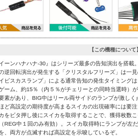
【この機種について
イーンハナハナ-30』はシリーズ最多の告知演出を搭載
の逆回転演出が発生する「クリスタルフリーズ」は一見
イビスカスランプ」による通常告知の発生タイミングは
ゲーム、約15％（内５％がチェリーとの同時当選時）
要素があり、BIG中はリール両サイドのランプが激し
ほど高設定の期待度が高まるスイカの出現確率には要注
カをビタ押し後にスイカを取得することで、獲得枚数こ
（REG中１回のみ有効）。スイカ取得時にランプが左
を、両方が点滅すれば高設定を示唆しているぞ。