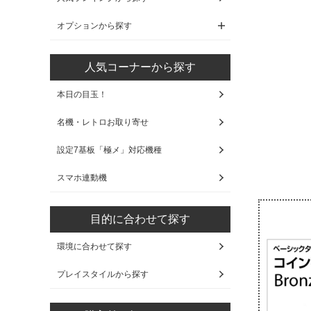
オプションから探す
人気コーナーから探す
本日の目玉！
名機・レトロお取り寄せ
設定7基板「極メ」対応機種
スマホ連動機
目的に合わせて探す
環境に合わせて探す
プレイスタイルから探す