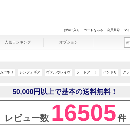
お気に入り
カートをみる
会員登録
マ
人気ランキング
オプション
カバネリ
シンフォギア
ヴァルヴレイヴ
ソードアート
バンドリ
グラ
50,000円以上で基本の送料無料！
16505
レビュー数
件