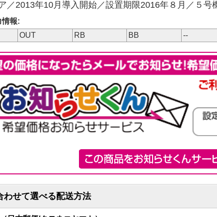
ア／2013年10月導入開始／設置期限2016年８月／５号
情報:
OUT
RB
BB
--
合わせて選べる配送方法