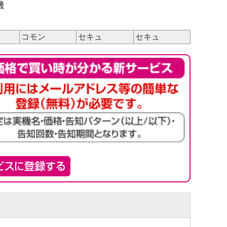
機
コモン
セキュ
セキュ