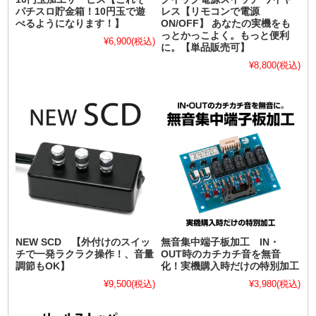
パチスロ貯金箱！10円玉で遊
レス【リモコンで電源
べるようになります！】
ON/OFF】 あなたの実機をも
っとかっこよく。もっと便利
¥6,900
(税込)
に。【単品販売可】
¥8,800
(税込)
NEW SCD 【外付けのスイッ
無音集中端子板加工 IN・
チで一発ラクラク操作！、音量
OUT時のカチカチ音を無音
調節もOK】
化！実機購入時だけの特別加工
¥9,500
(税込)
¥3,980
(税込)