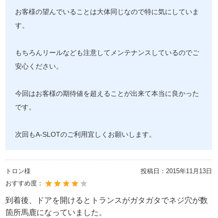
お客様の望んでいることは大体同じなので特に気にしていま
す。
もちろんリールなども注意してメンテナンスしているのでご
安心ください。
今回はお客様の期待値を超えることが出来て本当に良かった
です。
次回もA-SLOTのご利用宜しくお願いします。
トロン様
投稿日：
2015年11月13日
おすすめ度：
到着後、ドアを開けるとトランスがガタガタでネジ穴が数
箇所馬鹿になっていました。