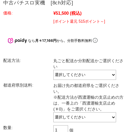
中古パチスロ実機 [8ch対応]
¥51,500
(税込)
価格:
[ポイント還元 515ポイント～]
なら
月々17,166円
から。分割手数料無料
配送方法:
丸ごと配送か分割配送かご選択くださ
い
都道府県別送料:
お届け先の都道府県をご選択くださ
い。
※配送方法が西濃運輸の支店止めの方
は、一番上の「西濃運輸支店止め
(￥0)」をご選択ください。
数量:
個