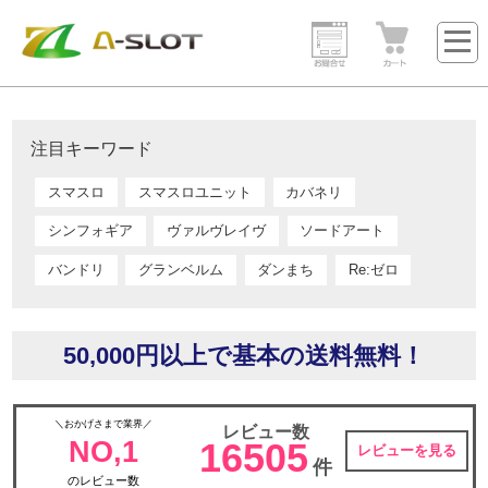
注目キーワード
スマスロ
スマスロユニット
カバネリ
シンフォギア
ヴァルヴレイヴ
ソードアート
バンドリ
グランベルム
ダンまち
Re:ゼロ
50,000円以上で基本の送料無料！
＼おかげさまで業界／
レビュー数
NO,1
16505
レビューを見る
件
のレビュー数