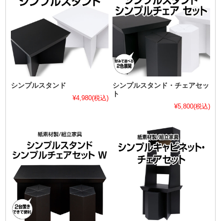
シンプルスタンド
シンプルスタンド・チェアセッ
ト
¥4,980
(税込)
¥5,800
(税込)