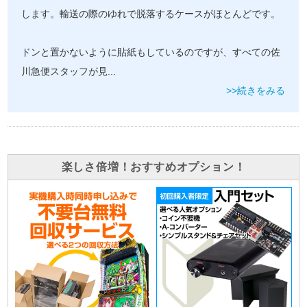
します。輸送の際のゆれで脱落するケースがほとんどです。
ドンと置かないように貼紙もしているのですが、すべての佐
川急便スタッフが見
...
>>続きをみる
楽しさ倍増！おすすめオプション！