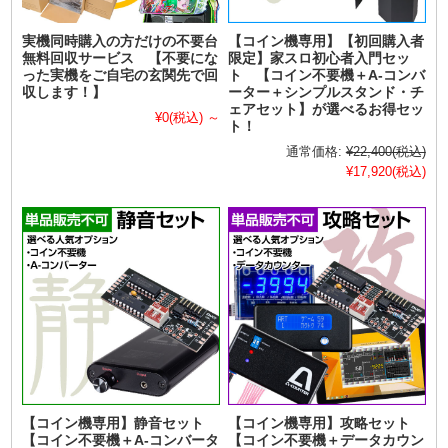
実機同時購入の方だけの不要台
【コイン機専用】【初回購入者
無料回収サービス 【不要にな
限定】家スロ初心者入門セッ
った実機をご自宅の玄関先で回
ト 【コイン不要機＋A-コンバ
収します！】
ーター＋シンプルスタンド・チ
ェアセット】が選べるお得セッ
¥0
(税込)
～
ト！
通常価格:
¥22,400
(税込)
¥17,920
(税込)
【コイン機専用】静音セット
【コイン機専用】攻略セット
【コイン不要機＋A-コンバータ
【コイン不要機＋データカウン